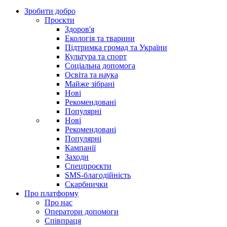
Зробити добро
Проєкти
Здоров'я
Екологія та тварини
Підтримка громад та України
Культура та спорт
Соціальна допомога
Освіта та наука
Майже зібрані
Нові
Рекомендовані
Популярні
Нові
Рекомендовані
Популярні
Кампанії
Заходи
Спецпроєкти
SMS-благодійність
Скарбнички
Про платформу
Про нас
Оператори допомоги
Співпраця