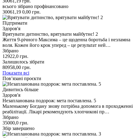
30061,19
грн.
всього зібрано
профінансовано
30061,19
0,00
грн.
Підтримати
Здоров'я
Врятувати дитинство, врятувати майбутнє! 2
Життя 9-річного Максима – це щоденна боротьба і незламна
воля. Кожен його крок уперед – це результат ней…
Зібрано
12922,0
грн.
Залишилось зібрати
80958,00
грн.
Показати всі
Пов’язані проєкти
Дивитись більше
Здоров'я
Незапланована подорож: мета поставлена. 5
Маленькому Богдану знову потрібна допомога в проходженні
реабілітації. Лікарі рекомендують хлопчикові пр…
Зібрано
35000,0
грн.
Збір завершено