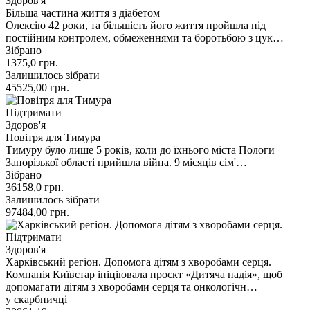
Здоров'я
Більша частина життя з діабетом
Олексію 42 роки, та більшість його життя пройшла під
постійним контролем, обмеженнями та боротьбою з цук…
Зібрано
1375,0
грн.
Залишилось зібрати
45525,00
грн.
Підтримати
Здоров'я
Повітря для Тимура
Тимуру було лише 5 років, коли до їхнього міста Пологи
Запорізької області прийшла війна. 9 місяців сім'…
Зібрано
36158,0
грн.
Залишилось зібрати
97484,00
грн.
Підтримати
Здоров'я
Харківський регіон. Допомога дітям з хворобами серця.
Компанія Київстар ініціювала проєкт «Дитяча надія», щоб
допомагати дітям з хворобами серця та онкологічн…
у скарбничці