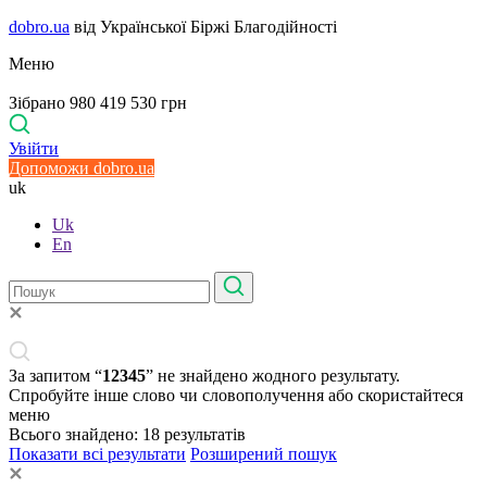
dobro.ua
від Української Біржі Благодійності
Меню
Зібрано 980 419 530 грн
Увійти
Допоможи dobro.ua
uk
Uk
En
За запитом “
12345
” не знайдено жодного результату.
Спробуйте інше слово чи словополучення або скористайтеся
меню
Всього знайдено:
18
результатів
Показати всі результати
Розширений пошук