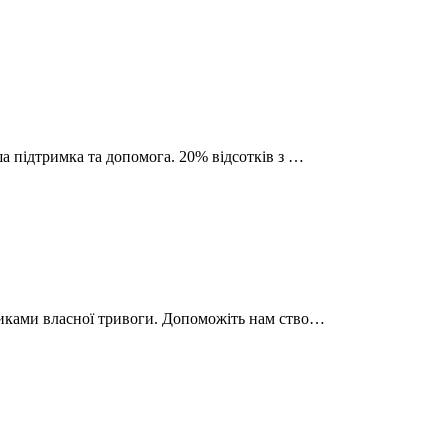
ша підтримка та допомога. 20% відсотків з …
чниками власної тривоги. Допоможіть нам ство…