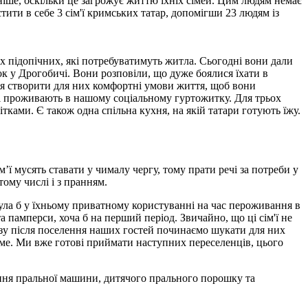
ніше, оскільки це загрожує життю їхніх сімей. Цим людям немає
тити в себе 3 сім'ї кримських татар, допомігши 23 людям із
их підопічних, які потребуватимуть житла. Сьогодні вони дали
ок у Дрогобичі. Вони розповіли, що дуже боялися їхати в
ося створити для них комфортні умови життя, щоб вони
кі проживають в нашому соціальному гуртожитку. Для трьох
ітками. Є також одна спільна кухня, на якій татари готують їжу.
м’ї мусять ставати у чималу чергу, тому прати речі за потреби у
тому числі і з пранням.
ула б у їхньому приватному користуванні на час пероживання в
памперси, хоча б на перший період. Звичайно, що ці сім'ї не
азу після поселення наших гостей починаємо шукати для них
тиме. Ми вже готові приймати наступних переселенців, цього
ання пральної машини, дитячого прального порошку та