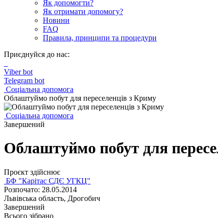
Як допомогти?
Як отримати допомогу?
Новини
FAQ
Правила, принципи та процедури
Приєднуйся до нас:
Viber bot
Telegram bot
Соціальна допомога
Облаштуймо побут для переселенців з Криму
Соціальна допомога
Завершений
Облаштуймо побут для пересе
Проєкт здійснює
БФ "Карітас СДЄ УГКЦ"
Розпочато: 28.05.2014
Львівська область, Дрогобич
Завершений
Всього зібрано