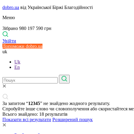
dobro.ua
від Української Біржі Благодійності
Меню
Зібрано 980 197 590 грн
Увійти
Допоможи dobro.ua
uk
Uk
En
За запитом “
12345
” не знайдено жодного результату.
Спробуйте інше слово чи словополучення або скористайтеся м
Всього знайдено:
18
результатів
Показати всі результати
Розширений пошук