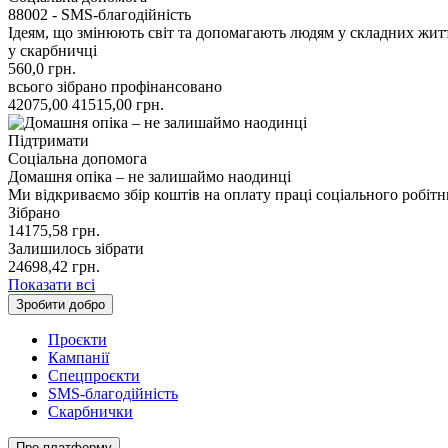
88002 - SMS-благодійність
Ідеям, що змінюють світ та допомагають людям у складних жит
у скарбничці
560,0
грн.
всього зібрано
профінансовано
42075,00
41515,00
грн.
Підтримати
Соціальна допомога
Домашня опіка – не залишаймо наодинці
Ми відкриваємо збір коштів на оплату праці соціального робіт
Зібрано
14175,58
грн.
Залишилось зібрати
24698,42
грн.
Показати всі
Зробити добро
Проєкти
Кампанії
Спецпроєкти
SMS-благодійність
Скарбнички
Про платформу