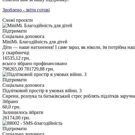
Зроблено - звіти готові
Схожі проєкти
Підтримати
Соціальна допомога
MiniMi. Благодійність для дітей
Діти — наше натхнення! І саме зараз, як ніколи, їм потрібна на
у скарбничці
16535,12
грн.
всього зібрано
профінансовано
798265,00
781729,88
грн.
Підтримати
Соціальна допомога
Підлітковий простір в умовах війни. 3
Сирени, розлука та батьківський стрес роблять підлітків зару
Зібрано
60,0
грн.
Залишилось зібрати
26174,00
грн.
Підтримати
Соціальна допомога