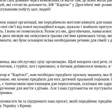
или свої домівки через неможливість жити там, де вони жили ра
, які готові їм допомогти. БФ "Карітас" у Дрогобичі зміг розміс
штуванням побуту цих людей!
инок нащої організації, ми передбачили житлові кімнати для наш
 свої сім’ї від нової окупаційної влади, шукали і знайшли притул
уть. І вони не помилилися. Разом усі ми, дрогобичани, намагаєм
 двох місяців ми опікуємося трьома сім’ями кримських татар, я
кімнати, які були оснащені всіма необхідними речами для сімей з д
инка, яка обслуговує цілу організацію. Щоб випрати свої речі, сі
опчик, і турбот, хоч і приємних, в батьків добавилося чимало, в 
ар в "Карітасі", нам необхідно придбати пральну машину, яка б
инкою, ми хочемо придбати для них дитячий пральний порошок та 
и, є тимчасовим пристанищем для переселенців, оскільки ми одр
и зручними для життя з дітьми. Але і наш гуртожиток не пустува
дтримки.
допомагати їм та підтримати наш проєкт, який передбачає придб
ну Україну з Криму.