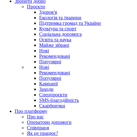
Зробити добро
Проєкти
Здоров'я
Екологія та тварини
Підтримка громад та України
Культура та спорт
Соціальна допомога
Освіта та наука
Майже зібрані
Нові
Рекомендовані
Популярні
Нові
Рекомендовані
Популярні
Кампанії
Заходи
Спецпроєкти
SMS-благодійність
Скарбнички
Про платформу
Про нас
Оператори допомоги
Співпраця
Як це працює?