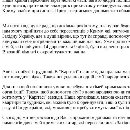
Наша країна переживає зараз нелегкі часи. Багато людей полиш
куди дітися, проте вони знаходять прихисток у небайдужих людей
Криму знайти прихисток. Проте звертаємося допомогти з обла
Ми насправді дуже раді, що декілька років тому, плануючи буд
нам змогу прийняти до себе переселенців з Криму, які, рятуючи
Західну Україну, але в душі вірили, що тут їм справді допомож
відчували себе потрібними та важливими для нас. Уже протягом
сімей, які налічують 14 дорослих та 9 дітей, було виділено три 
В кожній кімнаті є окремі туалет та ванна.
Але є в побуті і труднощі. В "Карітасі" є лише одна пральна маш
них виходить рідко. Також нещодавно в одній сім’ї народився хл
Для того щоб поліпшити умови перебування сімей кримських тат
організації. Також, щоб допомогти сім'ї з новонародженою дит
житимуть у "Карітасі" завжди. Наша організація, можна сказат
квартири та будинки, які можна було б орендувати, і які б бул
разу зі Сходу країни, які, можливо, потребуватимуть такої ж пі
Сьогодні, ми звертаємося до Вас із проханням допомогти нам 
памперсів для сімей кримських татар, які переселилися в Захід