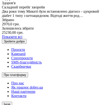
Здоров'я
Складний перебіг хвороби
Два роки тому Микиті було встановлено діагноз – цукровий
діабет 1 типу з кетоацидозом. Відтоді життя род…
Зібрано
2970,0
грн.
Залишилось зібрати
25230,00
грн.
Показати всі
Зробити добро
Проєкти
Кампанії
Спецпроєкти
SMS-благодійність
Скарбнички
Про платформу
Про нас
Як працює dobro.ua
Наші партнери
Контакти
Інше