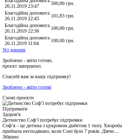
Благодійна допомога
500,00
грн.
26.11.2019 23:47
Благодійна допомога
101,83
грн.
26.11.2019 22:45
Благодійна допомога
100,00
грн.
26.11.2019 22:36
Благодійна допомога
100,00
грн.
26.11.2019 11:04
Усі донори
Зроблено - звіти готові,
проєкт завершено.
Спасибі вам за вашу підтримку!
Зроблено - звіти готові
Схожі проєкти
Підтримати
Здоров'я
Дитинство Соф’ї потребує підтримки
Соф’я – це дитина з цукровим діабетом 1 типу. Хвороба
прийшла несподівано, коли Соні було 7 років. Дівчи…
Зібрано