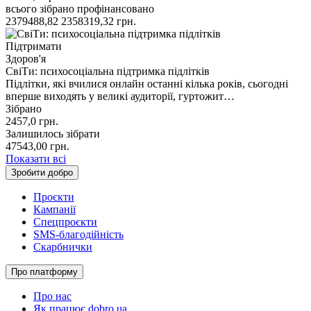
всього зібрано
профінансовано
2379488,82
2358319,32
грн.
Підтримати
Здоров'я
СвіТи: психосоціальна підтримка підлітків
Підлітки, які вчилися онлайн останні кілька років, сьогодні
вперше виходять у великі аудиторії, гуртожит…
Зібрано
2457,0
грн.
Залишилось зібрати
47543,00
грн.
Показати всі
Зробити добро
Проєкти
Кампанії
Спецпроєкти
SMS-благодійність
Скарбнички
Про платформу
Про нас
Як працює dobro.ua