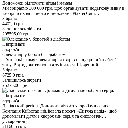
Допоможи відпочити дітям і мамам
Ми збираємо 300 000 грн, щоб організувати додаткову зміну в
таборі психологічного відновлення Ptakha Cam…
Зібрано
4405,0
грн.
Залишилось зібрати
295595,00
грн.
Підтримати
Здоров'я
Олександр у боротьбі з діабетом
П’ять років тому Олександр захворів на цукровий діабет 1
типу. Відтоді життя юнака змінилося. Щоденний к…
Зібрано
6725,0
грн.
Залишилось зібрати
25275,00
грн.
Підтримати
Здоров'я
Львівський регіон. Допомога дітям з хворобами серця.
Компанія Київстар ініціювала проєкт «Дитяча надія», щоб
допомагати дітям з хворобами серця та онкологічн…
у скарбничці
21169,5
грн.