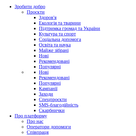
Зробити добро
Проєкти
Здоров'я
Екологія та тварини
Підтримка громад та України
Культура та спорт
Соціальна допомога
Освіта та наука
Майже зібрані
Нові
Рекомендовані
Популярні
Нові
Рекомендовані
Популярні
Кампанії
Заходи
Спецпроєкти
SMS-благодійність
Скарбнички
Про платформу
Про нас
Оператори допомоги
Співпраця