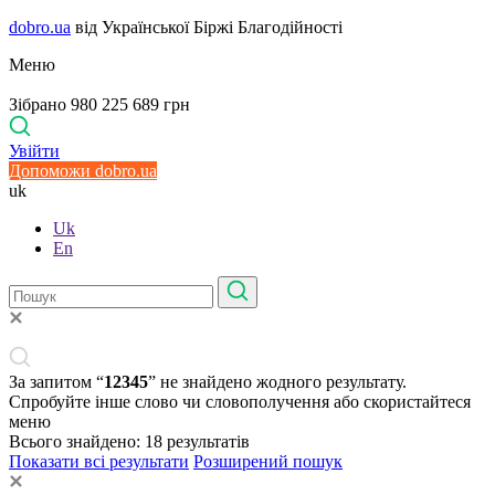
dobro.ua
від Української Біржі Благодійності
Меню
Зібрано 980 225 689 грн
Увійти
Допоможи dobro.ua
uk
Uk
En
За запитом “
12345
” не знайдено жодного результату.
Спробуйте інше слово чи словополучення або скористайтеся
меню
Всього знайдено:
18
результатів
Показати всі результати
Розширений пошук