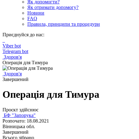
Як допомогти?
Як отримати допомогу?
Новини
FAQ
Правила, принципи та процедури
Приєднуйся до нас:
Viber bot
Telegram bot
Здоров'я
Операція для Тимура
Здоров'я
Завершений
Операція для Тимура
Проєкт здійснює
БФ "Запорука"
Розпочато: 18.08.2021
Вінницька обл.
Завершений
Всього зібрано