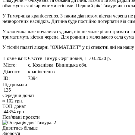
Тимурчик – очікувана та бажана дитина. Мама з татом раділи зві
обмежується лікарняними стінами. Перший рік Тимурчика склада
У Тимурчика краніостеноз. З таким діагнозом кістки черепа не 
незворотних наслідків. Дитина буде постійно потерпати від сим
У хлопчика вже почалися судоми, він не може рівно тримати го
триматимуть кістки черепа. Для родини з маленького села сума
У тісній палаті лікарні "ОХМАТДИТ" у ці спекотні дні на наш
Повне ім’я:
Євсєєв Тимур Сергійович, 11.03.2020 р.
Місто:
с. Коханівка, Вінницька обл.
Діагноз:
краніостеноз
ID:
7394
Підтримали
135
Середній донат
≈
102
грн.
ТОП-донат
44354
грн.
Пов'язані проєкти
Дивитись більше
Здоров'я