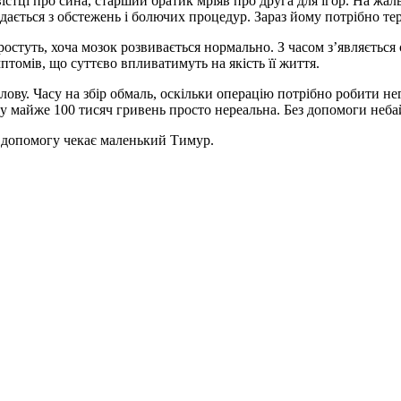
стці про сина, старший братик мріяв про друга для ігор. На жаль,
ється з обстежень і болючих процедур. Зараз йому потрібно тер
ростуть, хоча мозок розвивається нормально. З часом з’являється
птомів, що суттєво впливатимуть на якість її життя.
лову. Часу на збір обмаль, оскільки операцію потрібно робити н
 у майже 100 тисяч гривень просто нереальна. Без допомоги неб
у допомогу чекає маленький Тимур.