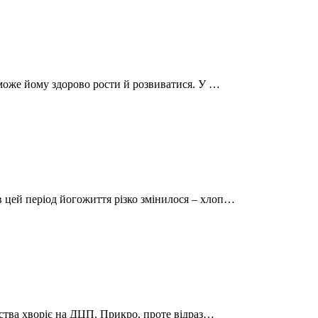
поможе йому здорово рости й розвиватися. У …
в цей період йогожиття різко змінилося – хлоп…
инства хворіє на ДЦП. Прикро, проте відраз…