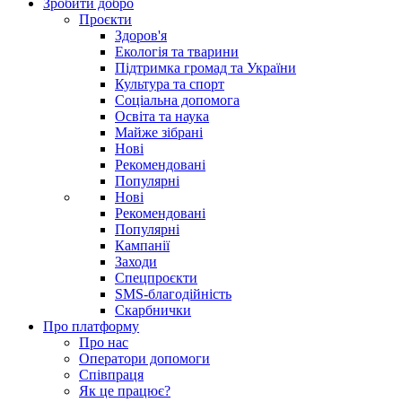
Зробити добро
Проєкти
Здоров'я
Екологія та тварини
Підтримка громад та України
Культура та спорт
Соціальна допомога
Освіта та наука
Майже зібрані
Нові
Рекомендовані
Популярні
Нові
Рекомендовані
Популярні
Кампанії
Заходи
Спецпроєкти
SMS-благодійність
Скарбнички
Про платформу
Про нас
Оператори допомоги
Співпраця
Як це працює?