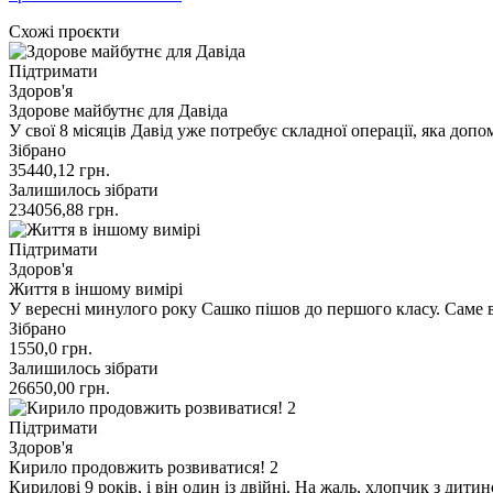
Схожі проєкти
Підтримати
Здоров'я
Здорове майбутнє для Давіда
У свої 8 місяців Давід уже потребує складної операції, яка до
Зібрано
35440,12
грн.
Залишилось зібрати
234056,88
грн.
Підтримати
Здоров'я
Життя в іншому вимірі
У вересні минулого року Сашко пішов до першого класу. Саме 
Зібрано
1550,0
грн.
Залишилось зібрати
26650,00
грн.
Підтримати
Здоров'я
Кирило продовжить розвиватися! 2
Кирилові 9 років, і він один із двійні. На жаль, хлопчик з дит