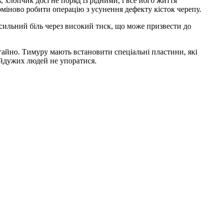
 хлопчик досі не поряд із рідними, і все його життя
міново робити операцію з усунення дефекту кісток черепу.
 сильний біль через високий тиск, що може призвести до
егайно. Тимуру мають встановити спеціальні пластини, які
айдужих людей не упоратися.