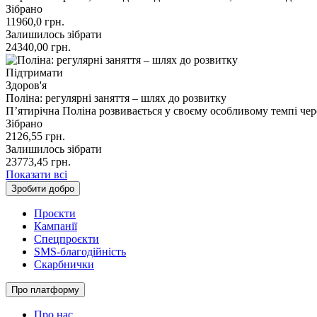
Зібрано
11960,0
грн.
Залишилось зібрати
24340,00
грн.
Підтримати
Здоров'я
Поліна: регулярні заняття – шлях до розвитку
П’ятирічна Поліна розвивається у своєму особливому темпі че
Зібрано
2126,55
грн.
Залишилось зібрати
23773,45
грн.
Показати всі
Зробити добро
Проєкти
Кампанії
Спецпроєкти
SMS-благодійність
Скарбнички
Про платформу
Про нас