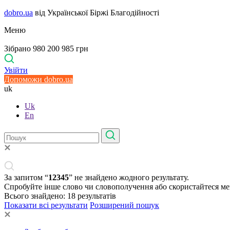
dobro.ua
від Української Біржі Благодійності
Меню
Зібрано 980 200 985 грн
Увійти
Допоможи dobro.ua
uk
Uk
En
За запитом “
12345
” не знайдено жодного результату.
Спробуйте інше слово чи словополучення або скористайтеся м
Всього знайдено:
18
результатів
Показати всі результати
Розширений пошук