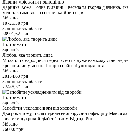
Дарина мріє жити повноцінно
Даринка Хома – одна із двійні – весела та творча дівчинка, яка
хоче так само як і її сестричка Яринка, в…
Зібрано
18725,38
грн.
Залишилось зібрати
36991,62
грн.
Підтримати
Здоров'я
Любов, яка творить дива
Михайлик народився передчасно і в дуже важкому стані через
крововилив у мозок. Попри серйозні ушкодження…
Зібрано
28154,63
грн.
Залишилось зібрати
22445,37
грн.
Підтримати
Здоров'я
Запобігти ускладненням від хвороби
Два роки тому, після перенесеної вірусної інфекції у Максима
виявили цукровий діабет 1 типу. Відтоді йог…
Зібрано
7600,0
грн.