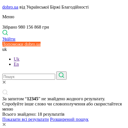
dobro.ua
від Української Біржі Благодійності
Меню
Зібрано 980 156 868 грн
Увійти
Допоможи dobro.ua
uk
Uk
En
За запитом “
12345
” не знайдено жодного результату.
Спробуйте інше слово чи словополучення або скористайтеся
меню
Всього знайдено:
18
результатів
Показати всі результати
Розширений пошук