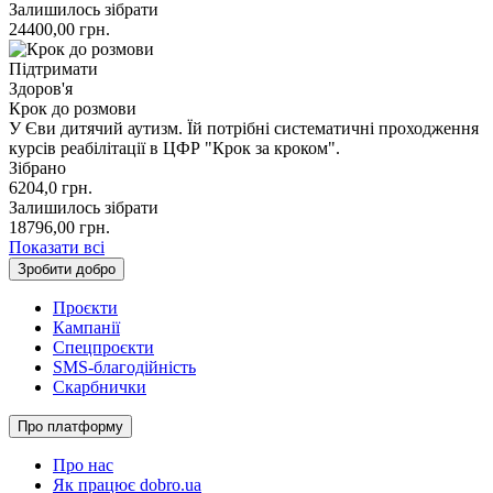
Залишилось зібрати
24400,00
грн.
Підтримати
Здоров'я
Крок до розмови
У Єви дитячий аутизм. Їй потрібні систематичні проходження
курсів реабілітації в ЦФР "Крок за кроком".
Зібрано
6204,0
грн.
Залишилось зібрати
18796,00
грн.
Показати всі
Зробити добро
Проєкти
Кампанії
Спецпроєкти
SMS-благодійність
Скарбнички
Про платформу
Про нас
Як працює dobro.ua