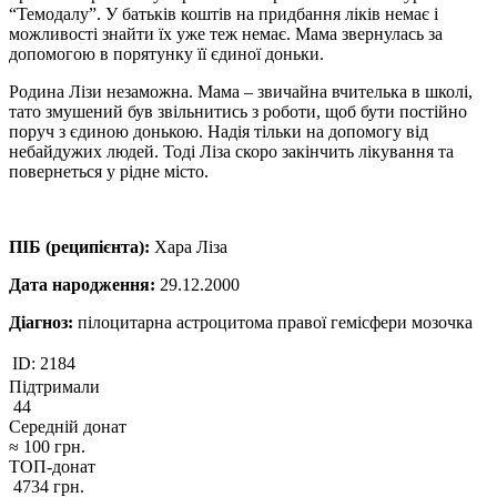
“Темодалу”. У батьків коштів на придбання ліків немає і
можливості знайти їх уже теж немає. Мама звернулась за
допомогою в порятунку її єдиної доньки.
Родина Лізи незаможна. Мама – звичайна вчителька в школі,
тато змушений був звільнитись з роботи, щоб бути постійно
поруч з єдиною донькою. Надія тільки на допомогу від
небайдужих людей. Тоді Ліза скоро закінчить лікування та
повернеться у рідне місто.
ПІБ (реципієнта):
Хара Ліза
Дата народження:
29.12.2000
Діагноз:
пілоцитарна астроцитома правої гемісфери мозочка
ID:
2184
Підтримали
44
Середній донат
≈
100
грн.
ТОП-донат
4734
грн.