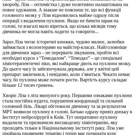
хворобу, Ліза – оптимістка і дуже позитивно налаштована на
повне одужання. А інакше не поясниш те, що всі функції
головного мозку у Лізи відновились майже одразу після
операції з видалення пухлини. Якщо не бачити шрам на
голові, то взагалі мало віриться, що кілька місяців тому
дівчинка не могла навіть ходити та говорити...
Зараз Ліза читає історичні книжки, чудово малює, залюбки
займається з волонтерами на майстер-класах. Найголовніше
для дівчинки зараз – не перервати лікування, пройти всі
необхідні курси з “Темодалом”. “Темодал” – це спеціальні
хіміотерапевтичні ліки, які найкраще діють на пухлини мозку.
До цього часу їх забезпечувала держава, але у квітні цей
препарат закінчився, і невідомо, коли з’явиться. Чекати немає
часу, бо пухлина може почати рости. Вартість курсу складає
більше 12 тисяч гривень.
Хворіє Ліза з літа минулого року. Першими ознаками пухлини
стала постійна нудота, порушення координації та сильний
головний біль. Лікарі обстежили дівчинку та за результатом
МРТ виявили пухлину в голові. Батько одразу привіз доньку в
Інститут нейрохірургії в Київ. Тут оперативно пухлину
видалили та призначили високодозну хіміотерапію, яку
проходять тільки в Національному інституті раку. Ліза уже
пройшла променеву терапію і тепер має починати курс