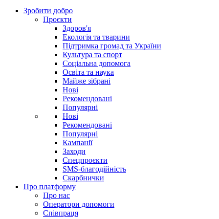
Зробити добро
Проєкти
Здоров'я
Екологія та тварини
Підтримка громад та України
Культура та спорт
Соціальна допомога
Освіта та наука
Майже зібрані
Нові
Рекомендовані
Популярні
Нові
Рекомендовані
Популярні
Кампанії
Заходи
Спецпроєкти
SMS-благодійність
Скарбнички
Про платформу
Про нас
Оператори допомоги
Співпраця