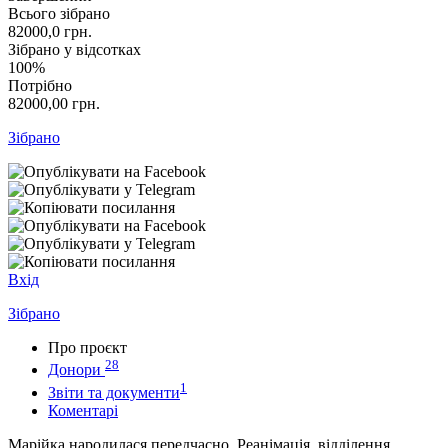
Всього зібрано
82000,0
грн.
Зібрано у відсотках
100%
Потрібно
82000,00
грн.
Зібрано
Вхід
Зібрано
Про проєкт
28
Донори
1
Звіти та документи
Коментарі
Марійка народилася передчасно. Реанімація, відділення