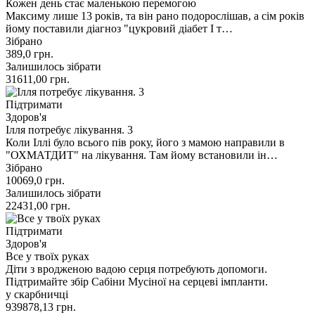
Кожен день стає маленькою перемогою
Максиму лише 13 років, та він рано подорослішав, а сім років
йому поставили діагноз "цукровий діабет І т…
Зібрано
389,0
грн.
Залишилось зібрати
31611,00
грн.
Підтримати
Здоров'я
Ілля потребує лікування. 3
Коли Іллі було всього пів року, його з мамою направили в
"ОХМАТДИТ" на лікування. Там йому встановили ін…
Зібрано
10069,0
грн.
Залишилось зібрати
22431,00
грн.
Підтримати
Здоров'я
Все у твоїх руках
Діти з вродженою вадою серця потребують допомоги.
Підтримайте збір Сабіни Мусіної на серцеві імпланти.
у скарбничці
939878,13
грн.