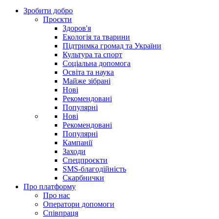
Зробити добро
Проєкти
Здоров'я
Екологія та тварини
Підтримка громад та України
Культура та спорт
Соціальна допомога
Освіта та наука
Майже зібрані
Нові
Рекомендовані
Популярні
Нові
Рекомендовані
Популярні
Кампанії
Заходи
Спецпроєкти
SMS-благодійність
Скарбнички
Про платформу
Про нас
Оператори допомоги
Співпраця