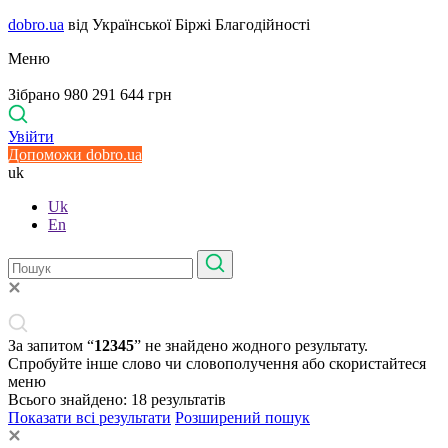
dobro.ua
від Української Біржі Благодійності
Меню
Зібрано 980 291 644 грн
Увійти
Допоможи dobro.ua
uk
Uk
En
За запитом “
12345
” не знайдено жодного результату.
Спробуйте інше слово чи словополучення або скористайтеся
меню
Всього знайдено:
18
результатів
Показати всі результати
Розширений пошук