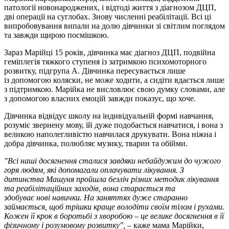
патології новонароджених, і відтоді життя з діагнозом ДЦП,
дві операції на суглобах. Знову численні реабілітації. Всі ці
випробовування випали на долю дівчинки зі світлим поглядом
та завжди щирою посмішкою.
Зараз Марійці 15 років, дівчинка має діагноз ДЦП, подвійна
геміплегія тяжкого ступеня із затримкою психомоторного
розвитку, підгрупа А. Дівчинка пересувається лише
із допомогою коляски, не може ходити, а сидіти вдається лише
з підтримкою. Марійка не висловлює свою думку словами, але
з допомогою власних емоцій завжди показує, що хоче.
Дівчинка відвідує школу на індивідуальній формі навчання,
розуміє звернену мову, їй дуже подобається навчатися, і вона з
великою наполегливістю навчилася друкувати. Вона ніжна і
добра дівчинка, полюбляє музику, тварин та обійми.
"Всі наші досягнення сталися завдяки небайдужим до чужого
горя людям, які допомагали оплачувати лікування. З
дитинства Машуня пройшла безліч різних методик лікування
та реабілітаційних заходів, вона старається та
здобуває нові навички. На заняттях дуже старанно
займається, щоб трішки краще володіти своїм тілом і рухами.
Кожен її крок в боротьбі з хворобою – це велике досягнення в її
фізичному і розумовому розвитку",
– каже мама Марійки,