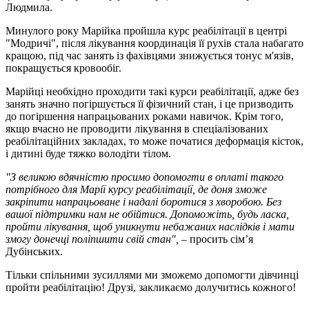
Людмила.
Минулого року Марійка пройшла курс реабілітації в центрі
"Модричі", після лікування координація її рухів стала набагато
кращою, під час занять із фахівцями знижується тонус м'язів,
покращується кровообіг.
Марійці необхідно проходити такі курси реабілітації, адже без
занять значно погіршується її фізичний стан, і це призводить
до погіршення напрацьованих роками навичок. Крім того,
якщо вчасно не проводити лікування в спеціалізованих
реабілітаційних закладах, то може початися деформація кісток,
і дитині буде тяжко володіти тілом.
"З великою вдячністю просимо допомогти в оплаті такого
потрібного для Марії курсу реабілітації, де доня зможе
закріпити напрацьоване і надалі боротися з хворобою. Без
вашої підтримки нам не обійтися. Допоможіть, будь ласка,
пройти лікування, щоб уникнути небажаних наслідків і мати
змогу донечці поліпшити свій стан",
– просить сім’я
Дубінських.
Тільки спільними зусиллями ми зможемо допомогти дівчинці
пройти реабілітацію! Друзі, закликаємо долучитись кожного!