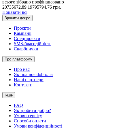
всього зібрано
профінансовано
20735672,89
19795794,76
грн.
Показати всі
Зробити добро
Проєкти
Кампанії
Спецпроєкти
SMS-благодійність
Скарбнички
Про платформу
Про нас
Як працює dobro.ua
Наші партнери
Контакти
Інше
FAQ
Як зробити добро?
Умови сервісу
Способи оплати
Умови конфіденційності