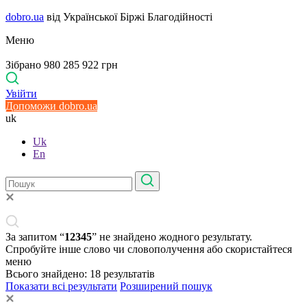
dobro.ua
від Української Біржі Благодійності
Меню
Зібрано 980 285 922 грн
Увійти
Допоможи dobro.ua
uk
Uk
En
За запитом “
12345
” не знайдено жодного результату.
Спробуйте інше слово чи словополучення або скористайтеся
меню
Всього знайдено:
18
результатів
Показати всі результати
Розширений пошук