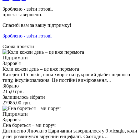
Зроблено - звіти готові,
проєкт завершено.
Спасибі вам за вашу підтримку!
Зроблено - звіти готові
Схожі проєкти
Підтримати
Здоров'я
Коли кожен день – це вже перемога
Катерині 15 років, вона хворіє на цукровий діабет першого
типу, інсулінозалежна. Це постійні вимірювання…
Зібрано
215,0
грн.
Залишилось зібрати
27985,00
грн.
Підтримати
Здоров'я
Яна бореться – ми поруч
Дитинство Яночки з Царичанки завершилося у 9 місяців, коли
у неї розвинувся вірусний енцефаліт. Сьогодні…