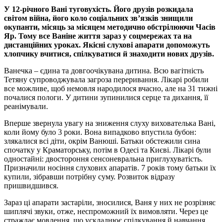
У 12-річного Вані туговухість. Його друзів розкидала
світом війна, його коло соціальних зв’язків знищили
окупанти, місяць за місяцем методично обстрілюючи Часів
Яр. Тому все Ваніне життя зараз у соцмережах та на
дистанційних уроках. Якісні слухові апарати допоможуть
хлопчику вчитися, спілкуватися й знаходити нових друзів.
Ванечка – єдина та довгоочікувана дитина. Всю вагітність
Тетяну супроводжувала загроза переривання. Лікарі робили
все можливе, щоб немовля народилося вчасно, але на 31 тижні
почалися пологи. У дитини зупинилися серце та дихання, її
реанімували.
Вперше звернула увагу на зниження слуху вихователька Вані,
коли йому було 3 роки. Вона випадково впустила бубон:
злякалися всі діти, окрім Ванюші. Батьки обстежили сина
спочатку у Краматорську, потім в Одесі та Києві. Лікарі були
одностайні: двостороння сенсоневральна приглухуватість.
Призначили носіння слухових апаратів. 7 років тому батьки їх
купили, зібравши потрібну суму. Розвиток відразу
пришвидшився.
Зараз ці апарати застаріли, зносилися, Ваня у них не розрізняє
шиплячі звуки, отже, неспроможний їх вимовляти. Через це
страждає мовлення, що ускладнює спілкування й навчання.