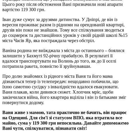
Цього року після обстеження Вані призначили нові апарати
вартістю 119 300 грн.
Іван дуже сумує за друзями дитинства. У Дніпрі, де він із
вересня проживає разом із рідними на орендованій квартирі,
друзів він поки не знайшов. Тому все спілкування зводиться
до соцмереж та дистанційних уроків у своїй рідній школі №15
міста Часів Яр, яка постраждала через обстріл.
Ваніна родина не виїжджала з міста до останнього – боялися
залишити у Бахмуті 92-річну прабабусю. В результаті її
вдалося транспортувати на Волинь до того, як до її оселі
потрапила ракета, повністю її зруйнувавши.
Про долю знайомих із рідного міста Ваня та його мама
дізнаються тепер із телепередач: нещодавно побачили, що
їхню самотню сусідку з інвалідністю вдалося евакуювати.
Ваня плакав, коли дивився сюжет. Хлопчик мріє, щоби
закінчилася війна, його квартира вціліла і він із батьками зміг
повернутися додому.
Ваня живе з мамою, тата практично не бачить, він працює
на Одещині. Для сім'ї зі статусом ВПО, яка втратила все
майно, сума у 119 300 грн непосильна. Давайте допоможемо
Вані чути, спілкуватися, пізнавати світ!