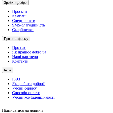
Зробити добро
Проєкти
Кампанії
Спецпроєкти
SMS-благодійність
Скарбнички
Про платформу
Про нас
Як працює dobro.ua
Наші партнери
Контакти
Інше
FAQ
Як зробити добро?
Умови сервісу
Способи оплати
Умови конфіденційності
Підписатися на новини