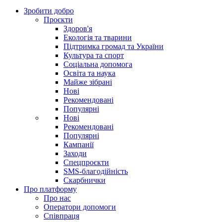
Зробити добро
Проєкти
Здоров'я
Екологія та тварини
Підтримка громад та України
Культура та спорт
Соціальна допомога
Освіта та наука
Майже зібрані
Нові
Рекомендовані
Популярні
Нові
Рекомендовані
Популярні
Кампанії
Заходи
Спецпроєкти
SMS-благодійність
Скарбнички
Про платформу
Про нас
Оператори допомоги
Співпраця