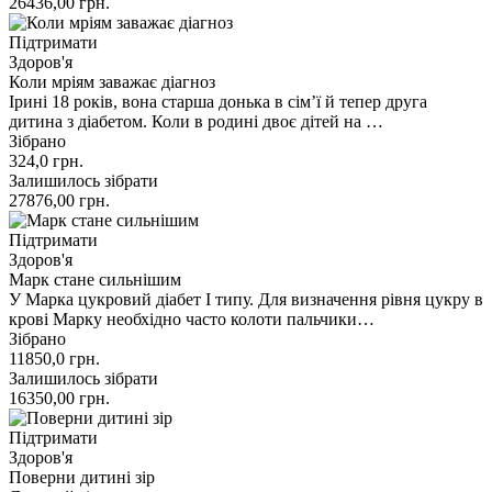
26436,00
грн.
Підтримати
Здоров'я
Коли мріям заважає діагноз
Ірині 18 років, вона старша донька в сім’ї й тепер друга
дитина з діабетом. Коли в родині двоє дітей на …
Зібрано
324,0
грн.
Залишилось зібрати
27876,00
грн.
Підтримати
Здоров'я
Марк стане сильнішим
У Марка цукровий діабет І типу. Для визначення рівня цукру в
крові Марку необхідно часто колоти пальчики…
Зібрано
11850,0
грн.
Залишилось зібрати
16350,00
грн.
Підтримати
Здоров'я
Поверни дитині зір