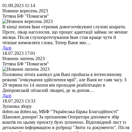
01.09.2023 11:14
Новини вересень 2023
Тетяна БФ "Помагаєм"
В кінці липня Іван отримав довогоочікувані слухові апарати.
Проте, лікар наголосив, що процес адаптації займає не менше
місяця. Після слухопротезування Іван став краще чути й
чіткіше вимовляти слова. Тепер Ваня змо…
Далі
18.07.2023 17:01
Новини липень 2023
Тетяна БФ "Помагаєм"
Половина літніх канікул для Вані пройшла в інтенсивному
режимі "очікування здійснення мрії", але Ваня не гаяв часу. З
29 червня по 14 липня він проходив реабілітацію в
Дніпровській обласній лікарні, де за допом…
Далі
18.07.2023 13:33
Зупинка збору
dobro.ua dobro.ua, МБФ "Українська Біржа Благодійності"
Шановні донори! За проханням Оператора допомоги збір
коштів по цьому проєкту було зупинено. Відповідний лист із
детальною інформацією в рубриці "Звіти та документи". Після