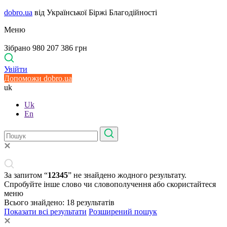
dobro.ua
від Української Біржі Благодійності
Меню
Зібрано 980 207 386 грн
Увійти
Допоможи dobro.ua
uk
Uk
En
За запитом “
12345
” не знайдено жодного результату.
Спробуйте інше слово чи словополучення або скористайтеся
меню
Всього знайдено:
18
результатів
Показати всі результати
Розширений пошук