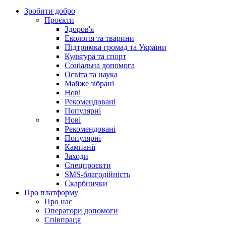
Зробити добро
Проєкти
Здоров'я
Екологія та тварини
Підтримка громад та України
Культура та спорт
Соціальна допомога
Освіта та наука
Майже зібрані
Нові
Рекомендовані
Популярні
Нові
Рекомендовані
Популярні
Кампанії
Заходи
Спецпроєкти
SMS-благодійність
Скарбнички
Про платформу
Про нас
Оператори допомоги
Співпраця