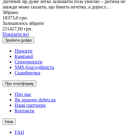
Дитячий зір дуже легко залишити поза увагою – дитина не
завжди може сказати, що бачить нечітко, а доросл…
Зібрано
18373,0
грн.
Залишилось зібрати
211427,00
грн.
Показати всі
Зробити добро
Проєкти
Кампанії
Спецпроєкти
SMS-благодійність
Скарбнички
Про платформу
Про нас
Як працює dobro.ua
Наші партнери
Контакти
Інше
FAQ