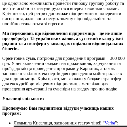
це одночасно можливість провести глибоку групову роботу та
знайти особисті стимули рухатися вперед з новими силами.
Крім цього, цей ретрит допоможе підприємицям попередити
вигорання, адже вони несуть значну відповідальність та
постійно стикаються зі стресом.
Ми переконані, що відновлення підприємиць – це не лише
про добробут 15 українських жінок, а суттєвий вклад у їхні
родини та атмосфери у командах соціально відповідальних
бізнесів.
Орієнтовна сума, потрібна для проведення програми – 300 000
грн. У неї включений бюджет на проживання, харчування та
проїзд до місця проведення програми у Карпатах, а також
запрошення кількох експертів для проведення майстер-класів
для підприємиць. Крім цього, ми заклали у бюджет трансфер
для екскурсій до місцевих підприємиць, матеріали для
проведення арт-терапії та сувеніри на згадку про цю подію.
Учасниці спільноти:
Пропонуємо Вам подивитися відгуки учасниць наших
програм:
Людмила Киселиця, засновниця театру тіней “
Verba
”: