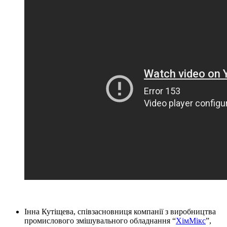
Інна Кутіщева, співзасновниця компанії з виробництва
промислового змішувального обладнання “
ХімМікс
”,