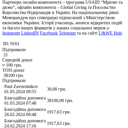
Партнери онлайн-компонента – програма USAID “Мріємо та
діємо”, офлайн компонента – Global Giving та Посольство
Королівства Нідерландів в Україні. На національному рівні
Меморандум про співпрацю підписаний з Міністерством
економіки України. Історії учасниць, анонси відкритих подій
та багато інших форматів у наших соціальних мереж у
Instagram
LinkedIN
Facebook
Telegram
та на сайті
U&WE Hub
.
ID:
9161
Підтримали
21
Середній донат
≈
100
грн.
ТОП-донат
38100
грн.
Підтримали
Paul Zavorotnikov
30,00
грн.
01.05.2024 09:55
Благодійна допомога
38100,00
грн.
01.03.2024 07:48
Благодійна допомога
1917,63
грн.
26.02.2024 09:48
Благодійна допомога
1917,63
грн.
24.02.2024 17:16