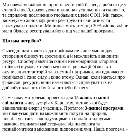
Ми навчаємо жінок не просто вести свій бізнес, а робити це у
сталий спосіб, враховуючи вплив на суспільство та екологію,
та сприяючи досягненню глобальних цілей ООН. Ми також
заохочуємо жінок офіційно реєструвати свій бізнес та
сплачувати податки. Ми пишаємось тим, що 30% жінок, які не
мали бізнесу, реєстрували його під час нашої програми.
Що нам потрібно?
Сьогодні нам хочеться дати жінкам не лише умови для
створення бізнесу та зростання, а й можливість відновити
ресурс. Спостерігаючи за їхніми неймовірними історіями
стійкості в умовах невизначеності, релокації бізнесів з
окупованих територій та взаємної підтримки, ми одночасно
помічаємо і їхню силу, і їхню втому. Однак, коли йдеться про
фінансові ресурси, вони намагаються спрямувати їх на
добробут власних сімей та потреби бізнесу.
Саме тому ми хочемо провести для
15 жінок з нашої
спільноти
живу зустріч у Карпатах, метою якої буде
відновлення енергії учасниць. Протягом
3-денної програми
ми плануємо дати їм можливість побути на природі,
поспілкуватися з однодумицями та онлайн-подругами
наживо, отримати майстер-клас від психолога та
познайомитися з місцевими підприємицями. Наша програма –