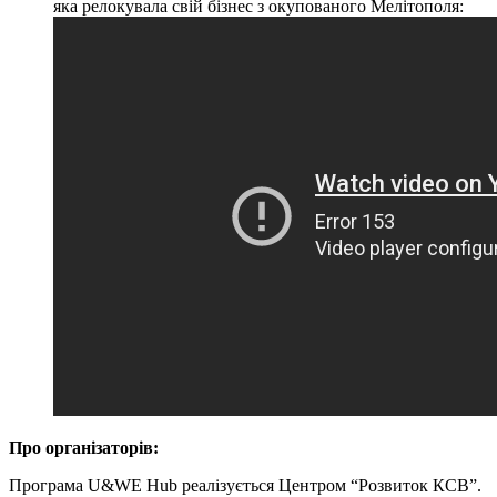
яка релокувала свій бізнес з окупованого Мелітополя:
Про організаторів:
Програма U&WE Hub реалізується Центром “Розвиток КСВ”.