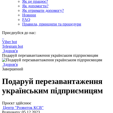
Як це працює?
Як допомогти?
Як отримати допомогу?
Новини
FAQ
Правила, принципи та процедури
Приєднуйся до нас:
Viber bot
Telegram bot
Здоров'я
Подаруй перезавантаження українським підприємицям
Здоров'я
Завершений
Подаруй перезавантаження
українським підприємицям
Проєкт здійснює
Центр "Розвиток КСВ"
Розпочато: 05.12.2023