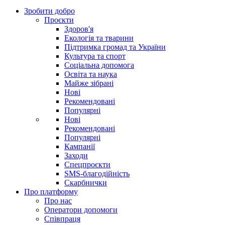
Зробити добро
Проєкти
Здоров'я
Екологія та тварини
Підтримка громад та України
Культура та спорт
Соціальна допомога
Освіта та наука
Майже зібрані
Нові
Рекомендовані
Популярні
Нові
Рекомендовані
Популярні
Кампанії
Заходи
Спецпроєкти
SMS-благодійність
Скарбнички
Про платформу
Про нас
Оператори допомоги
Співпраця