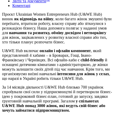
Звіти та документи
Коментарі
Проєкт Ukrainian Women Entrepreneurs Hub (U&WE Hub)
виник
як відповідь на війну
, коли багато жінок змушені були
переїхати, втратили роботу, власну справу або зіткнулися з
релокацією бізнесу. Наша допомога полягає у наданні умов
для
навчання та розвитку, обміну досвідом і нетворкінгу
для жінок, зацікавлених у розвитку власної справи або тих,
хто тільки планує розпочати бізнес.
U&WE Hub включає
онлайн і офлайн компонент
, який
представлений 4 хабами – в Броварах, Гощі, Івано-
Франківську і Чернівцях. Всі офлайн-хаби є
child-friendly
й
оснащені дитячими кімнатами з адміністраторкою, де жінки
можуть залишити своїх дітей під час навчання. Крім того, ми
організовуємо виїзні навчальні
інтенсиви для жінок у селах
,
що наразі в Україні робить тільки U&WE Hub.
За 14 місяців діяльності U&WE Hub близько 700 українок
спробували свої сили у підприємництві й перетворили бізнес-
ідею у покроковий бізнес-план, готовий до запуску, завдяки
ґрунтовній навчальній програмі. Загалом
у спільнотах
U&WE Hub понад 3000 жінок, які ведуть свій бізнес або
хочуть займатися підприємництвом.