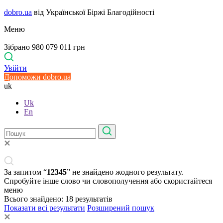
dobro.ua
від Української Біржі Благодійності
Меню
Зібрано 980 079 011 грн
Увійти
Допоможи dobro.ua
uk
Uk
En
За запитом “
12345
” не знайдено жодного результату.
Спробуйте інше слово чи словополучення або скористайтеся
меню
Всього знайдено:
18
результатів
Показати всі результати
Розширений пошук