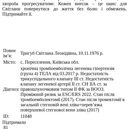
хвороба прогресуватиме. Кожен внесок – це шанс для
Світлани повернутися до життя без болю і обмежень.
Підтримайте її.
Повне
Тригуб Світлана Леонідівна, 10.11.1976 р.
ім’я:
Місто:
с. Переселення, Київська обл.
хронічна тромбоемболічна легенева гіпертензія
(група 4) ТЕЛА від 03.2017 р. Недостатність
трикуспідального клапану ІІІ ст. Недостатність
клапану легеневої артерії ІІ ст. СН ІІА ст. за
Діагноз:
правошлуночковим типом ІІ ФК за ВООЗ.
Проміжний ризик за ESC/ERS 2022. Стан після
тромбоемболектомії (2017). Стан після тромектомії в
загальній стегновій вені зліва+перев’язка
поверхневої стегнової вени зліва (2017)
ID:
11048
Підтримали
81