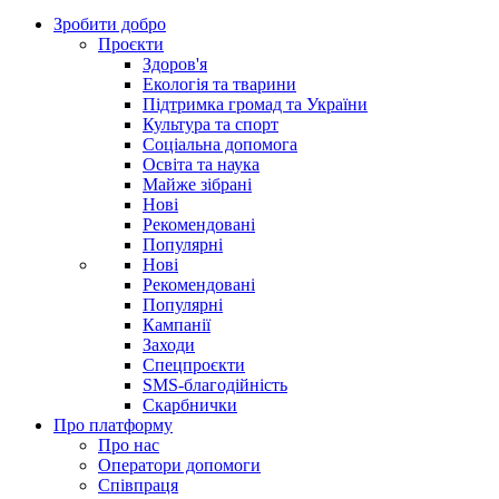
Зробити добро
Проєкти
Здоров'я
Екологія та тварини
Підтримка громад та України
Культура та спорт
Соціальна допомога
Освіта та наука
Майже зібрані
Нові
Рекомендовані
Популярні
Нові
Рекомендовані
Популярні
Кампанії
Заходи
Спецпроєкти
SMS-благодійність
Скарбнички
Про платформу
Про нас
Оператори допомоги
Співпраця