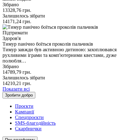
Зібрано
13328,76
грн.
Залишилось зібрати
14171,24
грн.
Підтримати
Здоров'я
Тимур панічно боїться проколів пальчиків
Тимур завжди був активною дитиною: захоплювався
рухливими іграми та комп'ютерними квестами, дуже
полюбля…
Зібрано
14789,79
грн.
Залишилось зібрати
14210,21
грн.
Показати всі
Зробити добро
Проєкти
Кампанії
Спецпроєкти
SMS-благодійність
Скарбнички
Про платформу