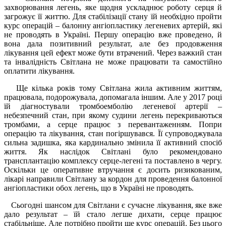
захворювання легень, яке щодня ускладнює роботу серця й
загрожує її життю. Для стабілізації стану їй необхідно пройти
курс операцій – балонну ангіопластику легеневих артерій, які
не проводять в Україні. Першу операцію вже проведено, й
вона дала позитивний результат, але без продовження
лікування цей ефект може бути втрачений. Через важкий стан
та інвалідність Світлана не може працювати та самостійно
оплатити лікування.
Ще кілька років тому Світлана жила активним життям,
працювала, подорожувала, допомагала іншим. Але у 2017 році
їй діагностували тромбоемболію легеневої артерії –
небезпечний стан, при якому судини легень перекриваються
тромбами, а серце працює з перевантаженням. Попри
операцію та лікування, стан погіршувався. Її супроводжувала
сильна задишка, яка кардинально змінила її активний спосіб
життя. Як наслідок Світлані було рекомендовано
трансплантацію комплексу серце-легені та поставлено в чергу.
Оскільки це оперативне втручання є досить ризикованим,
лікарі направили Світлану за кордон для проведення балонної
ангіопластики обох легень, що в Україні не проводять.
Сьогодні шансом для Світлани є сучасне лікування, яке вже
дало результат – їй стало легше дихати, серце працює
стабільніше. Але потрібно пройти ще курс операцій. Без цього