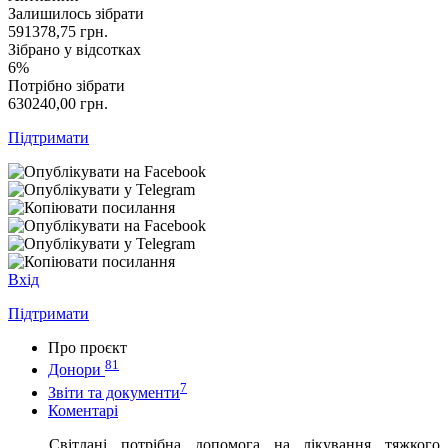
Залишилось зібрати
591378,75
грн.
Зібрано у відсотках
6%
Потрібно зібрати
630240,00
грн.
Підтримати
Вхід
Підтримати
Про проєкт
81
Донори
7
Звіти та документи
Коментарі
Світлані потрібна допомога на лікування тяжкого