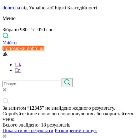
dobro.ua
від Української Біржі Благодійності
Меню
Зібрано 980 151 050 грн
Увійти
Допоможи dobro.ua
uk
Uk
En
За запитом “
12345
” не знайдено жодного результату.
Спробуйте інше слово чи словополучення або скористайтеся
меню
Всього знайдено:
18
результатів
Показати всі результати
Розширений пошук