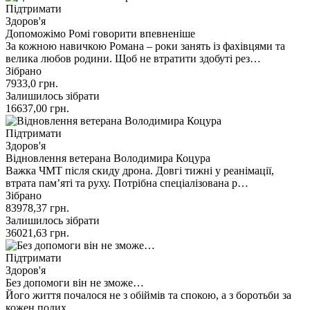
Підтримати
Здоров'я
Допоможімо Ромі говорити впевненіше
За кожною навичкою Романа – роки занять із фахівцями та
велика любов родини. Щоб не втратити здобуті рез…
Зібрано
7933,0
грн.
Залишилось зібрати
16637,00
грн.
Підтримати
Здоров'я
Відновлення ветерана Володимира Коцура
Важка ЧМТ після скиду дрона. Довгі тижні у реанімації,
втрата пам’яті та руху. Потрібна спеціалізована р…
Зібрано
83978,37
грн.
Залишилось зібрати
36021,63
грн.
Підтримати
Здоров'я
Без допомоги він не зможе…
Його життя почалося не з обіймів та спокою, а з боротьби за
кожен подих.