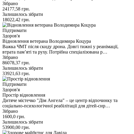
Зібрано
24177,58
грн.
Залишилось зібрати
18022,42
грн.
Підтримати
Здоров'я
Відновлення ветерана Володимира Коцура
Важка ЧМТ після скиду дрона. Довгі тижні у реанімації,
втрата пам’яті та руху. Потрібна спеціалізована р…
Зібрано
86078,37
грн.
Залишилось зібрати
33921,63
грн.
Підтримати
Здоров'я
Простір відновлення
Дитяче містечко "Дім Ангела" – це центр відпочинку та
соціально-психологічної реабілітації для дітей-сир…
Зібрано
1600,0
грн.
Залишилось зібрати
53900,00
грн.