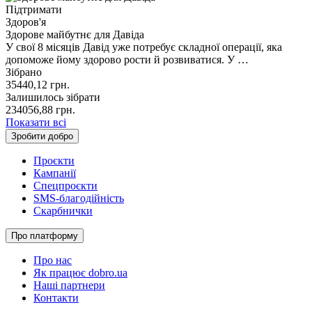
Підтримати
Здоров'я
Здорове майбутнє для Давіда
У свої 8 місяців Давід уже потребує складної операції, яка
допоможе йому здорово рости й розвиватися. У …
Зібрано
35440,12
грн.
Залишилось зібрати
234056,88
грн.
Показати всі
Зробити добро
Проєкти
Кампанії
Спецпроєкти
SMS-благодійність
Скарбнички
Про платформу
Про нас
Як працює dobro.ua
Наші партнери
Контакти