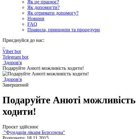
Як це працює?
Як допомогти?
Як отримати допомогу?
Новини
FAQ
Правила, принципи та процедури
Приєднуйся до нас:
Viber bot
Telegram bot
Здоров'я
Подаруйте Анюті можливість ходити!
Здоров'я
Завершений
Подаруйте Анюті можливість
ходити!
Проєкт здійснює
"Фундація лікаря Бєрсєнєва"
Розпочато: 18.11.2015