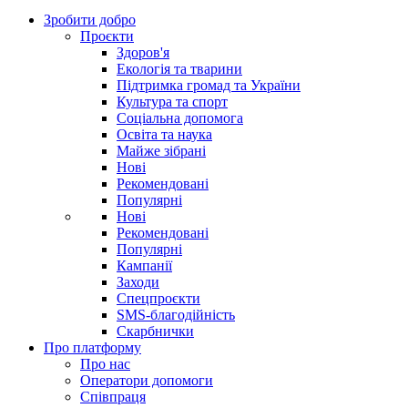
Зробити добро
Проєкти
Здоров'я
Екологія та тварини
Підтримка громад та України
Культура та спорт
Соціальна допомога
Освіта та наука
Майже зібрані
Нові
Рекомендовані
Популярні
Нові
Рекомендовані
Популярні
Кампанії
Заходи
Спецпроєкти
SMS-благодійність
Скарбнички
Про платформу
Про нас
Оператори допомоги
Співпраця