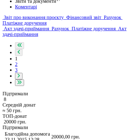
Звіти та документи
Коментарі
Звіт про виконання проєкту
Фінансовий звіт
Рахунок
Платіжне доручення
Акт здачі-приймання
Рахунок
Платіжне доручення
Акт
здачі-приймання
1
2
3
Підтримали
8
Середній донат
≈
50
грн.
ТОП-донат
20000
грн.
Підтримали
Благодійна допомога
20000,00
грн.
23.11.2015 12:28