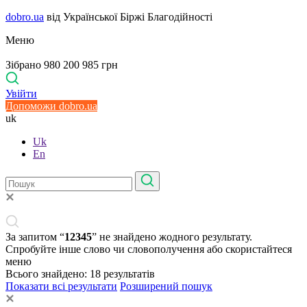
dobro.ua
від Української Біржі Благодійності
Меню
Зібрано 980 200 985 грн
Увійти
Допоможи dobro.ua
uk
Uk
En
За запитом “
12345
” не знайдено жодного результату.
Спробуйте інше слово чи словополучення або скористайтеся
меню
Всього знайдено:
18
результатів
Показати всі результати
Розширений пошук