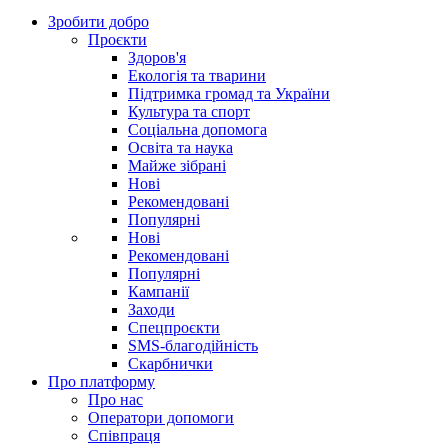
Зробити добро
Проєкти
Здоров'я
Екологія та тварини
Підтримка громад та України
Культура та спорт
Соціальна допомога
Освіта та наука
Майже зібрані
Нові
Рекомендовані
Популярні
Нові
Рекомендовані
Популярні
Кампанії
Заходи
Спецпроєкти
SMS-благодійність
Скарбнички
Про платформу
Про нас
Оператори допомоги
Співпраця