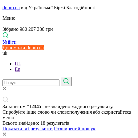
dobro.ua
від Української Біржі Благодійності
Меню
Зібрано 980 207 386 грн
Увійти
Допоможи dobro.ua
uk
Uk
En
За запитом “
12345
” не знайдено жодного результату.
Спробуйте інше слово чи словополучення або скористайтеся
меню
Всього знайдено:
18
результатів
Показати всі результати
Розширений пошук