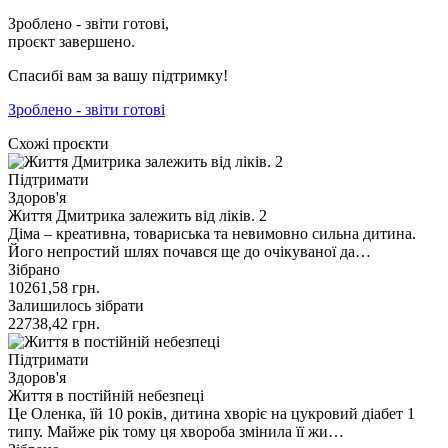
Зроблено - звіти готові,
проєкт завершено.
Спасибі вам за вашу підтримку!
Зроблено - звіти готові
Схожі проєкти
Підтримати
Здоров'я
Життя Дмитрика залежить від ліків. 2
Діма – креативна, товариська та невимовно сильна дитина.
Його непростий шлях почався ще до очікуваної да…
Зібрано
10261,58
грн.
Залишилось зібрати
22738,42
грн.
Підтримати
Здоров'я
Життя в постійній небезпеці
Це Оленка, їй 10 років, дитина хворіє на цукровий діабет 1
типу. Майже рік тому ця хвороба змінила її жи…