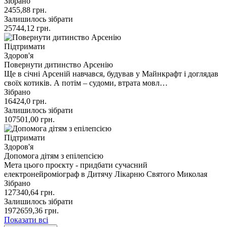
Зібрано
2455,88
грн.
Залишилось зібрати
25744,12
грн.
Підтримати
Здоров'я
Повернути дитинство Арсенію
Ще в січні Арсеній навчався, будував у Майнкрафт і доглядав
своїх котиків. А потім – судоми, втрата мовл…
Зібрано
16424,0
грн.
Залишилось зібрати
107501,00
грн.
Підтримати
Здоров'я
Допомога дітям з епілепсією
Мета цього проєкту - придбати сучасний
електронейроміограф в Дитячу Лікарню Святого Миколая
Зібрано
127340,64
грн.
Залишилось зібрати
1972659,36
грн.
Показати всі