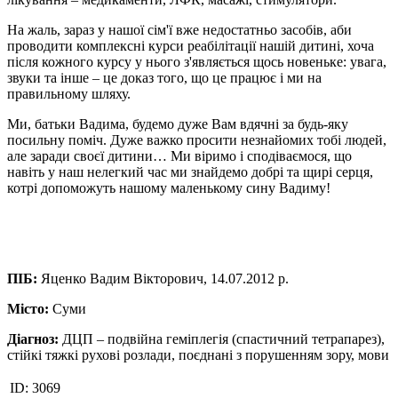
На жаль, зараз у нашої сім'ї вже недостатньо засобів, аби
проводити комплексні курси реабілітації нашій дитині, хоча
після кожного курсу у нього з'являється щось новеньке: увага,
звуки та інше – це доказ того, що це працює і ми на
правильному шляху.
Ми, батьки Вадима, будемо дуже Вам вдячні за будь-яку
посильну поміч. Дуже важко просити незнайомих тобі людей,
але заради своєї дитини… Ми віримо і сподіваємося, що
навіть у наш нелегкий час ми знайдемо добрі та щирі серця,
котрі допоможуть нашому маленькому сину Вадиму!
ПІБ:
Яценко Вадим Вікторович, 14.07.2012 р.
Місто:
Суми
Діагноз:
ДЦП – подвійна геміплегія (спастичний тетрапарез),
стійкі тяжкі рухові розлади, поєднані з порушенням зору, мови
ID:
3069