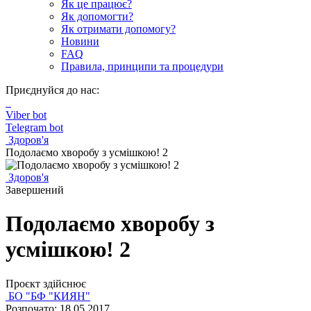
Як це працює?
Як допомогти?
Як отримати допомогу?
Новини
FAQ
Правила, принципи та процедури
Приєднуйся до нас:
Viber bot
Telegram bot
Здоров'я
Подолаємо хворобу з усмішкою! 2
Здоров'я
Завершений
Подолаємо хворобу з
усмішкою! 2
Проєкт здійснює
БО "БФ "КИЯН"
Розпочато: 18.05.2017