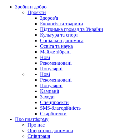
Зробити добро
Проєкти
Здоров'я
Екологія та тварини
Підтримка громад та України
Культура та спорт
Соціальна допомога
Освіта та наука
Майже зібрані
Нові
Рекомендовані
Популярні
Нові
Рекомендовані
Популярні
Кампанії
Заходи
Спецпроєкти
SMS-благодійність
Скарбнички
Про платформу
Про нас
Оператори допомоги
Співпраця