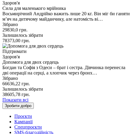
Здоров'я
Сила для маленького мрійника
Восьмирічний Андрійко важить лише 20 кг. Він міг би ганяти
мʼяч на дитячому майданчику, але натомість ві…
Зібрано
29830,0
грн.
Залишилось зібрати
78373,00
грн.
Підтримати
Здоров'я
Допомога для двох сердець
Богдан та Софія з Одеси – брат і сестра. Дівчинка перенесла
дві операції на серці, а хлопчик через бронх…
Зібрано
66636,22
грн.
Залишилось зібрати
38605,78
грн.
Показати всі
Зробити добро
Проєкти
Кампанії
Спецпроєкти
SMS-благодійність