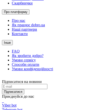
Скарбнички
Про платформу
Про нас
Як працює dobro.ua
Наші партнери
Контакти
Інше
FAQ
Як зробити добро?
Умови сервісу
Способи оплати
Умови конфіденційності
Підписатися на новини
Підписатися
Приєднуйся до нас
Viber bot
Telegram bot