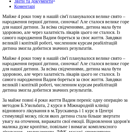
Звіти та документи
Коментарі
Майже 4 роки тому в нашій сім'ї планувалося велике свято –
народження першої дитини, синочка! Але сталося велике горе
для нашої дитини. За всіма свідченнями, дитина мала бути
здоровою, але через халатність лікарів цього не сталося. Із
самого народження Вадим бореться за своє життя. Завдяки
великій і копіткій роботі, численним курсам реабілітацій
дитина змогла добитися значних результатів.
Майже 4 роки тому в нашій сім'ї планувалося велике свято –
народження першої дитини, синочка! Але сталося велике горе
для нашої дитини. За всіма свідченнями, дитина мала бути
здоровою, але через халатність лікарів цього не сталося. Із
самого народження Вадим бореться за своє життя. Завдяки
великій і копіткій роботі, численним курсам реабілітацій
дитина змогла добитися значних результатів.
За майже повні 4 роки життя Вадим переніс одну операцію за
методом Б.Узильбата, 2 курси в Міжнародній клініці
відновного лікування в м.Трускавець і 1 курс в Центрі
стимуляції мозку, після яких дитина стала більше звертати
увагу на оточення, виражати свої емоції. Відновлення здоров'я
малюка дуже кропітке, повільне і вимагає комплексного
лікування – медикаменти, ЛФК, масажі, стимулятори.