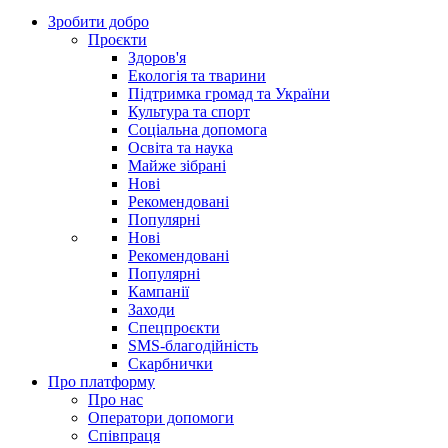
Зробити добро
Проєкти
Здоров'я
Екологія та тварини
Підтримка громад та України
Культура та спорт
Соціальна допомога
Освіта та наука
Майже зібрані
Нові
Рекомендовані
Популярні
Нові
Рекомендовані
Популярні
Кампанії
Заходи
Спецпроєкти
SMS-благодійність
Скарбнички
Про платформу
Про нас
Оператори допомоги
Співпраця