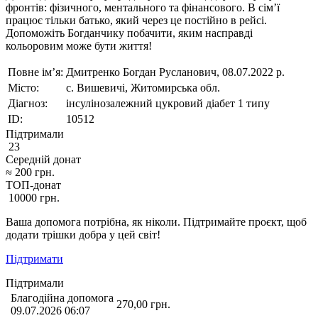
фронтів: фізичного, ментального та фінансового. В сім’ї
працює тільки батько, який через це постійно в рейсі.
Допоможіть Богданчику побачити, яким насправді
кольоровим може бути життя!
Повне ім’я:
Дмитренко Богдан Русланович, 08.07.2022 р.
Місто:
с. Вишевичі, Житомирська обл.
Діагноз:
інсулінозалежний цукровий діабет 1 типу
ID:
10512
Підтримали
23
Середній донат
≈
200
грн.
ТОП-донат
10000
грн.
Ваша допомога потрібна, як ніколи. Підтримайте проєкт, щоб
додати трішки добра у цей світ!
Підтримати
Підтримали
Благодійна допомога
270,00
грн.
09.07.2026 06:07