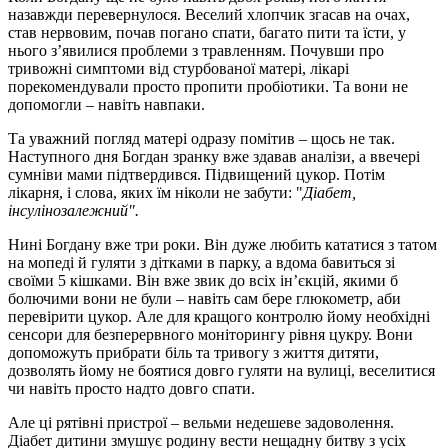
назавжди перевернулося. Веселий хлопчик згасав на очах,
став нервовим, почав погано спати, багато пити та їсти, у
нього з’явилися проблеми з травленням. Почувши про
тривожні симптоми від стурбованої матері, лікарі
порекомендували просто пропити пробіотики. Та вони не
допомогли – навіть навпаки.
Та уважний погляд матері одразу помітив – щось не так.
Наступного дня Богдан зранку вже здавав аналізи, а ввечері
сумніви мами підтвердився. Підвищений цукор. Потім
лікарня, і слова, яких їм ніколи не забути: "
Діабет,
інсулінозалежний".
Нині Богдану вже три роки. Він дуже любить кататися з татом
на мопеді й гуляти з дітками в парку, а вдома бавиться зі
своїми 5 кішками. Він вже звик до всіх ін’єкцій, якими б
болючими вони не були – навіть сам бере глюкометр, аби
перевірити цукор. Але для кращого контролю йому необхідні
сенсори для безперервного моніторингу рівня цукру. Вони
допоможуть прибрати біль та тривогу з життя дитяти,
дозволять йому не боятися довго гуляти на вулиці, веселитися
чи навіть просто надто довго спати.
Але ці рятівні пристрої – вельми недешеве задоволення.
Діабет дитини змушує родину вести нещадну битву з усіх