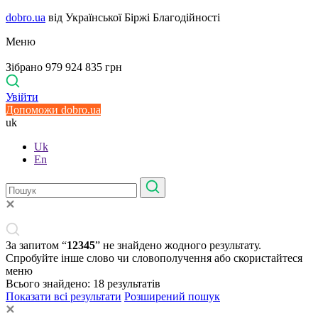
dobro.ua
від Української Біржі Благодійності
Меню
Зібрано 979 924 835 грн
Увійти
Допоможи dobro.ua
uk
Uk
En
За запитом “
12345
” не знайдено жодного результату.
Спробуйте інше слово чи словополучення або скористайтеся
меню
Всього знайдено:
18
результатів
Показати всі результати
Розширений пошук