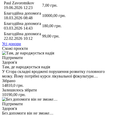
Paul Zavorotnikov
7,00
грн.
19.06.2026 12:23
Благодійна допомога
10000,00
грн.
18.03.2026 08:48
Благодійна допомога
180,00
грн.
03.03.2026 14:43
Благодійна допомога
99,00
грн.
22.02.2026 10:12
Усі донори
Схожі проєкти
Підтримати
Здоров'я
Там, де народжується надія
У Єгора складні вроджені порушення розвитку головного
мозку. Йому потрібні курси лікувальної фізкультури…
Зібрано
14810,0
грн.
Залишилось зібрати
10190,00
грн.
Підтримати
Здоров'я
Без допомоги він не зможе…