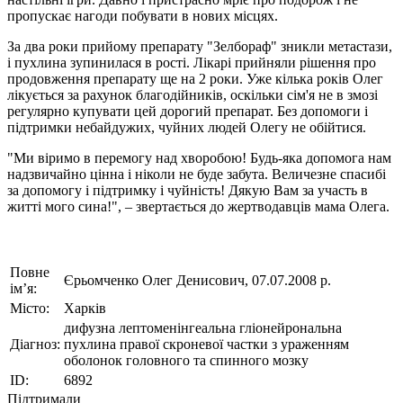
пропускає нагоди побувати в нових місцях.
За два роки прийому препарату "Зелбораф" зникли метастази,
і пухлина зупинилася в рості. Лікарі прийняли рішення про
продовження препарату ще на 2 роки. Уже кілька років Олег
лікується за рахунок благодійників, оскільки сім'я не в змозі
регулярно купувати цей дорогий препарат. Без допомоги і
підтримки небайдужих, чуйних людей Олегу не обійтися.
"Ми віримо в перемогу над хворобою! Будь-яка допомога нам
надзвичайно цінна і ніколи не буде забута. Величезне спасибі
за допомогу і підтримку і чуйність! Дякую Вам за участь в
житті мого сина!", – звертається до жертводавців мама Олега.
Повне
Єрьомченко Олег Денисович, 07.07.2008 р.
ім’я:
Місто:
Харків
дифузна лептоменінгеальна гліонейрональна
Діагноз:
пухлина правої скроневої частки з ураженням
оболонок головного та спинного мозку
ID:
6892
Підтримали