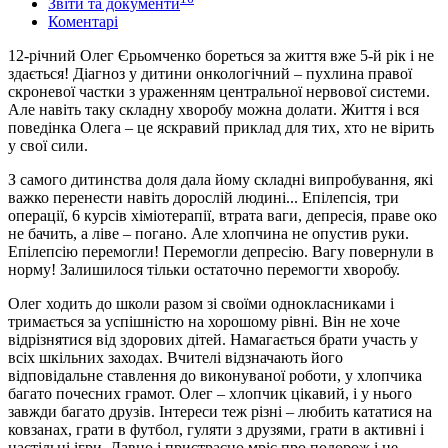
Звіти та документи
Коментарі
12-річний Олег Єрьомченко бореться за життя вже 5-й рік і не
здається! Діагноз у дитини онкологічний – пухлина правої
скроневої частки з ураженням центральної нервової системи.
Але навіть таку складну хворобу можна долати. Життя і вся
поведінка Олега – це яскравий приклад для тих, хто не вірить
у свої сили.
З самого дитинства доля дала йому складні випробування, які
важко перенести навіть дорослій людині... Епілепсія, три
операції, 6 курсів хіміотерапії, втрата ваги, депресія, праве око
не бачить, а ліве – погано. Але хлопчина не опустив руки.
Епілепсію перемогли! Перемогли депресію. Вагу повернули в
норму! Залишилося тільки остаточно перемогти хворобу.
Олег ходить до школи разом зі своїми однокласниками і
тримається за успішністю на хорошому рівні. Він не хоче
відрізнятися від здорових дітей. Намагається брати участь у
всіх шкільних заходах. Вчителі відзначають його
відповідальне ставлення до виконуваної роботи, у хлопчика
багато почесних грамот. Олег – хлопчик цікавий, і у нього
завжди багато друзів. Інтереси теж різні – любить кататися на
ковзанах, грати в футбол, гуляти з друзями, грати в активні і
настільні ігри. Давно і пристрасно мріє про подорож і не