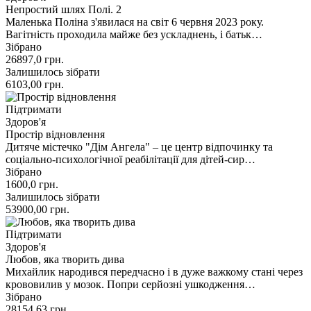
Непростий шлях Полі. 2
Маленька Поліна з'явилася на світ 6 червня 2023 року.
Вагітність проходила майже без ускладнень, і батьк…
Зібрано
26897,0
грн.
Залишилось зібрати
6103,00
грн.
Підтримати
Здоров'я
Простір відновлення
Дитяче містечко "Дім Ангела" – це центр відпочинку та
соціально-психологічної реабілітації для дітей-сир…
Зібрано
1600,0
грн.
Залишилось зібрати
53900,00
грн.
Підтримати
Здоров'я
Любов, яка творить дива
Михайлик народився передчасно і в дуже важкому стані через
крововилив у мозок. Попри серйозні ушкодження…
Зібрано
28154,63
грн.