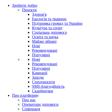
Зробити добро
Проєкти
Здоров'я
Екологія та тварини
Підтримка громад та України
Культура та спорт
Соціальна допомога
Освіта та наука
Майже зібрані
Нові
Рекомендовані
Популярні
Нові
Рекомендовані
Популярні
Кампанії
Заходи
Спецпроєкти
SMS-благодійність
Скарбнички
Про платформу
Про нас
Оператори допомоги
Співпраця