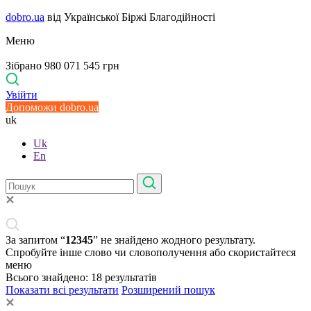
dobro.ua
від Української Біржі Благодійності
Меню
Зібрано 980 071 545 грн
Увійти
Допоможи dobro.ua
uk
Uk
En
За запитом “
12345
” не знайдено жодного результату.
Спробуйте інше слово чи словополучення або скористайтеся
меню
Всього знайдено:
18
результатів
Показати всі результати
Розширений пошук