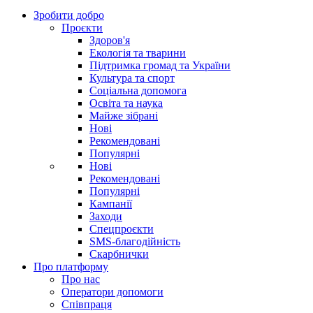
Зробити добро
Проєкти
Здоров'я
Екологія та тварини
Підтримка громад та України
Культура та спорт
Соціальна допомога
Освіта та наука
Майже зібрані
Нові
Рекомендовані
Популярні
Нові
Рекомендовані
Популярні
Кампанії
Заходи
Спецпроєкти
SMS-благодійність
Скарбнички
Про платформу
Про нас
Оператори допомоги
Співпраця