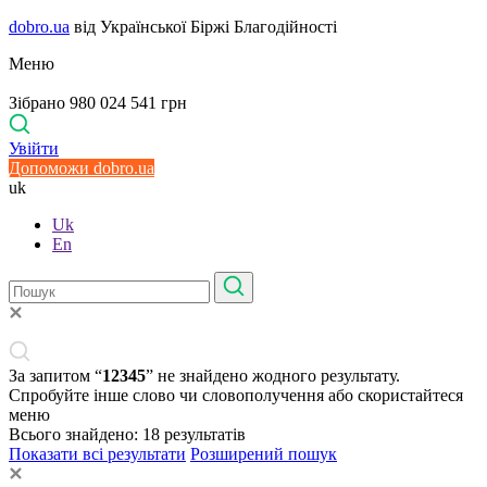
dobro.ua
від Української Біржі Благодійності
Меню
Зібрано 980 024 541 грн
Увійти
Допоможи dobro.ua
uk
Uk
En
За запитом “
12345
” не знайдено жодного результату.
Спробуйте інше слово чи словополучення або скористайтеся
меню
Всього знайдено:
18
результатів
Показати всі результати
Розширений пошук