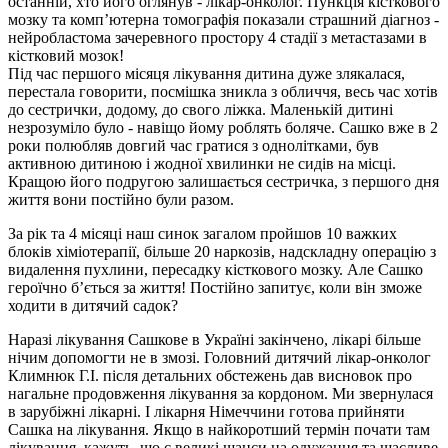
останній, хто його оглянув - лікар-онколог. Пункція кісткового
мозку та комп’ютерна томографія показали страшний діагноз -
нейробластома зачеревного простору 4 стадії з метастазами в
кістковий мозок!
Під час першого місяця лікування дитина дуже злякалася,
перестала говорити, посмішка зникла з обличчя, весь час хотів
до сестрички, додому, до свого ліжка. Маленькій дитині
незрозуміло було - навіщо йому роблять боляче. Сашко вже в 2
роки полюбляв довгий час гратися з однолітками, був
активною дитиною і жодної хвилинки не сидів на місці.
Кращою його подругою залишається сестричка, з першого дня
життя вони постійно були разом.
За рік та 4 місяці наш синок загалом пройшов 10 важких
блоків хіміотерапії, більше 20 наркозів, надскладну операцію з
видалення пухлини, пересадку кісткового мозку. Але Сашко
героїчно б’ється за життя! Постійно запитує, коли він зможе
ходити в дитячий садок?
Наразі лікування Сашкове в Україні закінчено, лікарі більше
нічим допомогти не в змозі. Головний дитячий лікар-онколог
Климнюк Г.І. після детальних обстежень дав висновок про
нагальне продовження лікування за кордоном. Ми звернулася
в зарубіжні лікарні. І лікарня Німеччини готова прийняти
Сашка на лікування. Якщо в найкоротший термін почати там
лікування, кажуть, що є великі шанси на одужання та щасливе