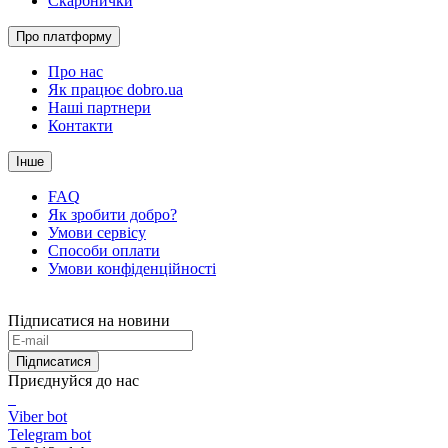
Скарбнички
Про платформу
Про нас
Як працює dobro.ua
Наші партнери
Контакти
Інше
FAQ
Як зробити добро?
Умови сервісу
Способи оплати
Умови конфіденційності
Підписатися на новини
Підписатися
Приєднуйся до нас
Viber bot
Telegram bot