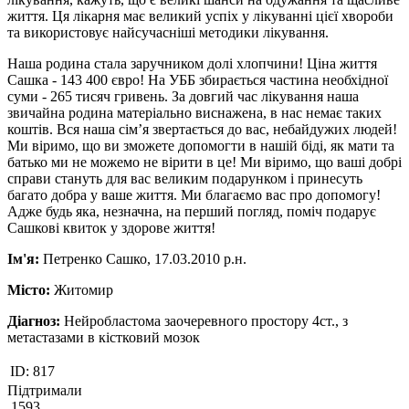
життя. Ця лікарня має великий успіх у лікуванні цієї хвороби
та використовує найсучасніші методики лікування.
Наша родина стала заручником долі хлопчини! Ціна життя
Сашка - 143 400 євро! На УББ збирається частина необхідної
суми - 265 тисяч гривень. За довгий час лікування наша
звичайна родина матеріально виснажена, в нас немає таких
коштів. Вся наша сім’я звертається до вас, небайдужих людей!
Ми віримо, що ви зможете допомогти в нашій біді, як мати та
батько ми не можемо не вірити в це! Ми віримо, що ваші добрі
справи стануть для вас великим подарунком і принесуть
багато добра у ваше життя. Ми благаємо вас про допомогу!
Адже будь яка, незначна, на перший погляд, поміч подарує
Сашкові квиток у здорове життя!
Ім'я:
Петренко Сашко, 17.03.2010 р.н.
Місто:
Житомир
Діагноз:
Нейробластома заочеревного простору 4ст., з
метастазами в кістковий мозок
ID:
817
Підтримали
1593