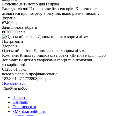
Безпечне дитинство для Генріка
Вже два місяці Генрік живе без сенсорів. Хлопчик не
дізнається про потребу в інсуліні, якщо рівень глюко…
Зібрано
6740,0
грн.
Залишилось зібрати
80200,00
грн.
Підтримати
Здоров'я
Одеський регіон. Допомога онкохворим дітям.
Компанія Київстар ініціювала проєкт «Дитяча надія», щоб
допомагати дітям з хворобами серця та онкологічн…
у скарбничці
61253,01
грн.
всього зібрано
профінансовано
1834061,27
1772808,26
грн.
Показати всі
Зробити добро
Проєкти
Кампанії
Спецпроєкти
SMS-благодійність