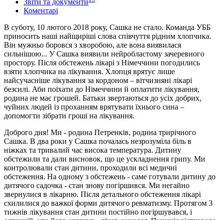
Звіти та документи
Коментарі
В суботу, 10 лютого 2018 року, Сашка не стало. Команда УББ
приносить наші найщиріші слова співчуття рідним хлопчика.
Він мужньо боровся з хворобою, але вона виявилася
сильнішою... У Сашка виявили нейробластому зачеревного
простору. Після обстежень лікарі з Німеччини погодились
взяти хлопчика на лікування. Хлопця врятує лише
найсучасніше лікування за кордоном – вітчизняні лікарі
безсилі. Аби поїхати до Німеччини й оплатити лікування,
родина не має грошей. Батьки звертаються до усіх добрих,
чуйних людей із проханням врятувати їхнього сина –
допомогти зібрати гроші на лікування.
Доброго дня! Ми - родина Петренків, родина трирічного
Сашка. В два роки у Сашка почалась незрозуміла біль в
ніжках та тривалий час висока температура. Дитину
обстежили та дали висновок, що це ускладнення грипу. Ми
контролювали стан дитини, проходили всі медичні
обстеження. На одному з обстежень - саме готували дитину до
дитячого садочка - стан знову погіршився. Ми негайно
звернулися в лікарню. Після детального обстеження лікарі
схилилися до важкої форми дитячого ревматизму. Протягом 3
тижнів лікування стан дитини постійно погіршувався, і