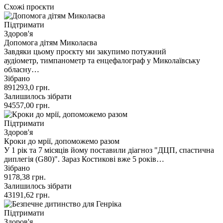
Схожі проєкти
Підтримати
Здоров'я
Допомога дітям Миколаєва
Завдяки цьому проєкту ми закупимо потужний
аудіометр, тимпанометр та енцефалограф у Миколаївську
обласну…
Зібрано
891293,0
грн.
Залишилось зібрати
94557,00
грн.
Підтримати
Здоров'я
Кроки до мрії, допоможемо разом
У 1 рік та 7 місяців йому поставили діагноз "ДЦП, спастична
диплегія (G80)". Зараз Костикові вже 5 років…
Зібрано
9178,38
грн.
Залишилось зібрати
43191,62
грн.
Підтримати
Здоров'я