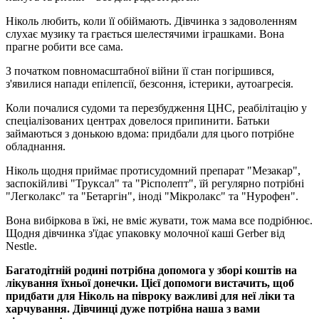
Ніколь любить, коли її обіймають. Дівчинка з задоволенням
слухає музику та грається шелестячими іграшками. Вона
прагне робити все сама.
З початком повномасштабної війни її стан погіршився,
з'явилися напади епілепсії, безсоння, істерики, аутоагресія.
Коли почалися судоми та перезбудження ЦНС, реабілітацію у
спеціалізованих центрах довелося припинити. Батьки
займаються з донькою вдома: придбали для цього потрібне
обладнання.
Ніколь щодня приймає протисудомний препарат "Мезакар",
заспокійливі "Труксал" та "Рісполепт", їй регулярно потрібні
"Легколакс" та "Бетаргін", іноді "Мікролакс" та "Нурофен".
Вона вибіркова в їжі, не вміє жувати, тож мама все подрібнює.
Щодня дівчинка з'їдає упаковку молочної каші Gerber від
Nestle.
Багатодітній родині потрібна допомога у зборі коштів на
лікування їхньої донечки. Цієї допомоги вистачить, щоб
придбати для Ніколь на півроку важливі для неї ліки та
харчування. Дівчинці дуже потрібна наша з вами