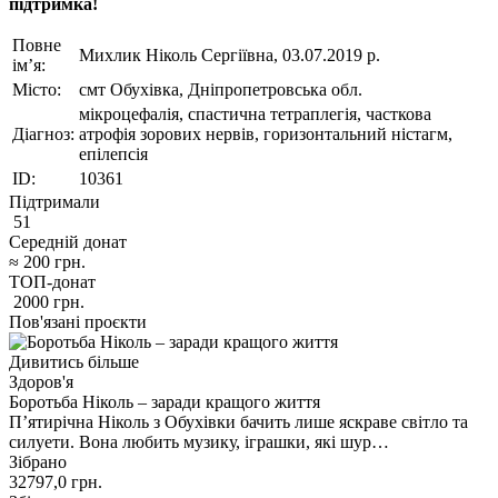
підтримка!
Повне
Михлик Ніколь Сергіївна, 03.07.2019 р.
ім’я:
Місто:
смт Обухівка, Дніпропетровська обл.
мікроцефалія, спастична тетраплегія, часткова
Діагноз:
атрофія зорових нервів, горизонтальний ністагм,
епілепсія
ID:
10361
Підтримали
51
Середній донат
≈
200
грн.
ТОП-донат
2000
грн.
Пов'язані проєкти
Дивитись більше
Здоров'я
Боротьба Ніколь – заради кращого життя
Пʼятирічна Ніколь з Обухівки бачить лише яскраве світло та
силуети. Вона любить музику, іграшки, які шур…
Зібрано
32797,0
грн.