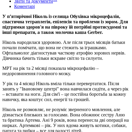
Звіти та документи
Коментарі
У пʼятирічної Ніколь із селища Обухівка мікроцефалія,
спастична тетраплегія, епілепсія та проблеми із зором. Для
підтримки здоров'я на півроку їй потрібні протисудомні та
інші препарати, а також молочна каша Gerber.
Ніколь народилася здоровою. Але після трьох місяців батьки
почали помічати, що вона не стежить за іграшками.
Офтальмолог діагностував часткову атрофію зорових нервів.
Дівчинка бачить тільки яскраве світло та силуети.
МРТ на рік та 2 місяці показала мікроцефалію –
недорозвинення головного мозку.
У рік та 4 місяці Ніколь вміла тільки перевертатися. Після
занять у "Івановому центрі" вона навчилася сидіти, а через рік
– вставати на ноги. Для сім'ї – це постійна боротьба за кожну
навичку, яка коштує сил, енергії та грошей.
Ніколь не розмовляє, не розуміє зверненого мовлення, але
дізнається близьких за голосами. Вона обожнює сестру Аню
та братика Артема. Ані 9 років, вона перенесла дві операції на
нирках. Артемкові – рік. У них вдома живуть котики, собаки,
папуга та рибки – все для радості дітей.