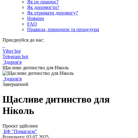
Як це працює?
Як допомогти?
Як отримати допомогу?
Новини
FAQ
Правила, принципи та процедури
Приєднуйся до нас:
Viber bot
Telegram bot
Здоров'я
Щасливе дитинство для Ніколь
Здоров'я
Завершений
Щасливе дитинство для
Ніколь
Проєкт здійснює
БФ "Помагаєм"
Розпочато: 03.07.2025