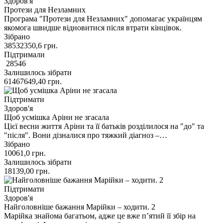
Здоров'я
Протези для Незламних
Програма "Протези для Незламних" допомагає українцям
якомога швидше відновитися після втрати кінцівок.
Зібрано
38532350,6
грн.
Підтримали
28546
Залишилось зібрати
61467649,40
грн.
Підтримати
Здоров'я
Щоб усмішка Аріни не згасала
Цієї весни життя Аріни та її батьків розділилося на "до" та
"після". Вони дізналися про тяжкий діагноз –…
Зібрано
10061,0
грн.
Залишилось зібрати
18139,00
грн.
Підтримати
Здоров'я
Найголовніше бажання Марійки – ходити. 2
Марійка знайома багатьом, адже це вже п’ятий її збір на