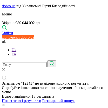
dobro.ua
від Української Біржі Благодійності
Меню
Зібрано 980 044 092 грн
Увійти
Допоможи dobro.ua
uk
Uk
En
За запитом “
12345
” не знайдено жодного результату.
Спробуйте інше слово чи словополучення або скористайтеся
меню
Всього знайдено:
18
результатів
Показати всі результати
Розширений пошук