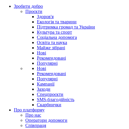
Зробити добро
Проєкти
Здоров'я
Екологія та тварини
Підтримка громад та України
Культура та спорт
Соціальна допомога
Освіта та наука
Майже зібрані
Нові
Рекомендовані
Популярні
Нові
Рекомендовані
Популярні
Кампанії
Заходи
Спецпроєкти
SMS-благодійність
Скарбнички
Про платформу
Про нас
Оператори допомоги
Співпраця