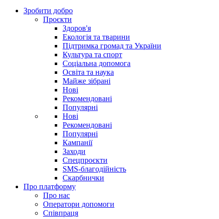
Зробити добро
Проєкти
Здоров'я
Екологія та тварини
Підтримка громад та України
Культура та спорт
Соціальна допомога
Освіта та наука
Майже зібрані
Нові
Рекомендовані
Популярні
Нові
Рекомендовані
Популярні
Кампанії
Заходи
Спецпроєкти
SMS-благодійність
Скарбнички
Про платформу
Про нас
Оператори допомоги
Співпраця