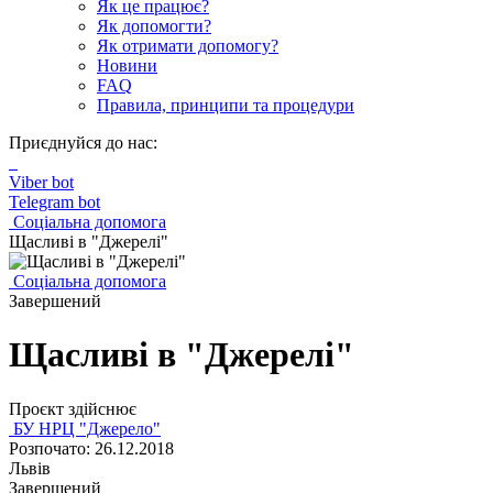
Як це працює?
Як допомогти?
Як отримати допомогу?
Новини
FAQ
Правила, принципи та процедури
Приєднуйся до нас:
Viber bot
Telegram bot
Соціальна допомога
Щасливі в "Джерелі"
Соціальна допомога
Завершений
Щасливі в "Джерелі"
Проєкт здійснює
БУ НРЦ "Джерело"
Розпочато: 26.12.2018
Львів
Завершений