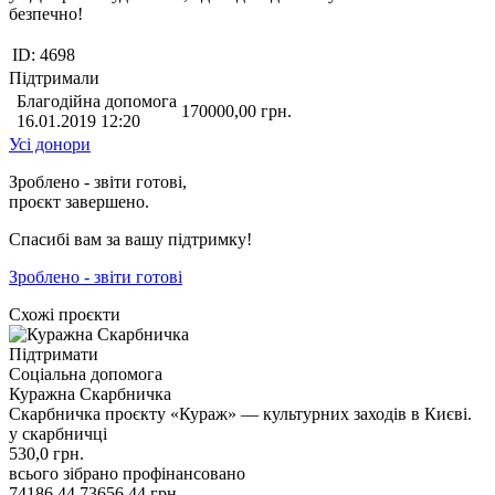
безпечно!
ID:
4698
Підтримали
Благодійна допомога
170000,00
грн.
16.01.2019 12:20
Усі донори
Зроблено - звіти готові,
проєкт завершено.
Спасибі вам за вашу підтримку!
Зроблено - звіти готові
Схожі проєкти
Підтримати
Соціальна допомога
Куражна Скарбничка
Скарбничка проєкту «Кураж» — культурних заходів в Києві.
у скарбничці
530,0
грн.
всього зібрано
профінансовано
74186,44
73656,44
грн.