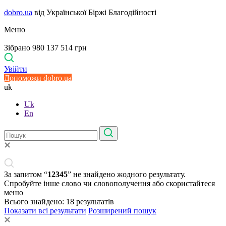
dobro.ua
від Української Біржі Благодійності
Меню
Зібрано 980 137 514 грн
Увійти
Допоможи dobro.ua
uk
Uk
En
За запитом “
12345
” не знайдено жодного результату.
Спробуйте інше слово чи словополучення або скористайтеся
меню
Всього знайдено:
18
результатів
Показати всі результати
Розширений пошук