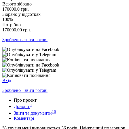
Всього зібрано
170000,0
грн.
Зібрано у відсотках
100%
Потрібно
170000,00
грн.
Зроблено - звіти готові
Вхід
Зроблено - звіти готові
Про проєкт
1
Донори
16
Звіти та документи
Коментарі
"8 грудня мені виповнюється 36 років. Найкращий подарунок