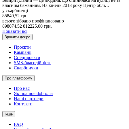
Безпритульний — це людина, що опинилася на вулиці не за
власним бажанням. На кінець 2018 року Центр облі…
у скарбничці
85849,52
грн.
всього зібрано
профінансовано
898074,52
812225,00
грн.
Показати всі
Зробити добро
Проєкти
Кампанії
Спецпроєкти
SMS-благодійність
Скарбнички
Про платформу
Про нас
Як працює dobro.ua
Наші партнери
Контакти
Інше
FAQ