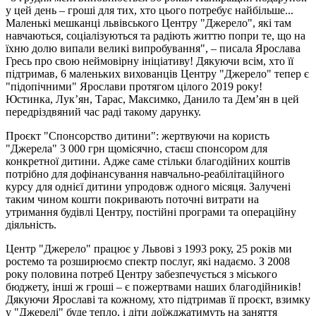
у цей день – гроші для тих, хто цього потребує найбільше...
Маленькі мешканці львівського Центру "Джерело", які там
навчаються, соціалізуються та радіють життю попри те, що на
їхню долю випали великі випробування", – писала Ярослава
Гресь про свою неймовірну ініціативу! Дякуючи всім, хто її
підтримав, 6 маленьких вихованців Центру "Джерело" тепер є
"підопічними" Ярослави протягом цілого 2019 року!
Юстинка, Лук’ян, Тарас, Максимко, Данило та Дем’ян в цей
передріздвяний час раді такому дарунку.
Проєкт "Спонсорство дитини": жертвуючи на користь
"Джерела" 3 000 грн щомісячно, стаєш спонсором для
конкретної дитини. Адже саме стільки благодійних коштів
потрібно для дофінансування навчально-реабілітаційного
курсу для однієї дитини упродовж одного місяця. Залучені
таким чином кошти покривають поточні витрати на
утримання будівлі Центру, постійні програми та операційну
діяльність.
Центр "Джерело" працює у Львові з 1993 року, 25 років ми
ростемо та розширюємо спектр послуг, які надаємо. З 2008
року половина потреб Центру забезпечується з міського
бюджету, інші ж гроші – є пожертвами наших благодійників!
Дякуючи Ярославі та кожному, хто підтримав її проєкт, взимку
у "Джерелі" буде тепло, і діти доїжджатимуть на заняття