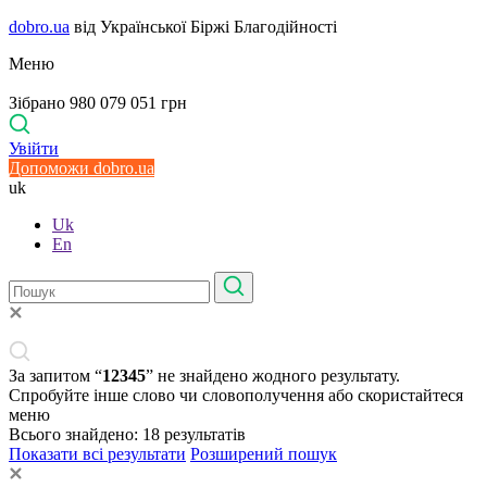
dobro.ua
від Української Біржі Благодійності
Меню
Зібрано 980 079 051 грн
Увійти
Допоможи dobro.ua
uk
Uk
En
За запитом “
12345
” не знайдено жодного результату.
Спробуйте інше слово чи словополучення або скористайтеся
меню
Всього знайдено:
18
результатів
Показати всі результати
Розширений пошук