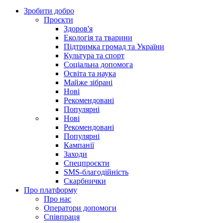
Зробити добро
Проєкти
Здоров'я
Екологія та тварини
Підтримка громад та України
Культура та спорт
Соціальна допомога
Освіта та наука
Майже зібрані
Нові
Рекомендовані
Популярні
Нові
Рекомендовані
Популярні
Кампанії
Заходи
Спецпроєкти
SMS-благодійність
Скарбнички
Про платформу
Про нас
Оператори допомоги
Співпраця