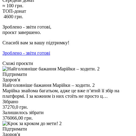
Середній донат
≈
100
грн.
ТОП-донат
4600
грн.
Зроблено - звіти готові,
проєкт завершено.
Спасибі вам за вашу підтримку!
Зроблено - звіти готові
Схожі проєкти
Підтримати
Здоров'я
Найголовніше бажання Марійки – ходити. 2
Марійка знайома багатьом, адже це вже п’ятий її збір на
платформі. І за кожним із них стоїть не просто ц…
Зібрано
37270,0
грн.
Залишилось зібрати
376066,00
грн.
Підтримати
Здоров'я