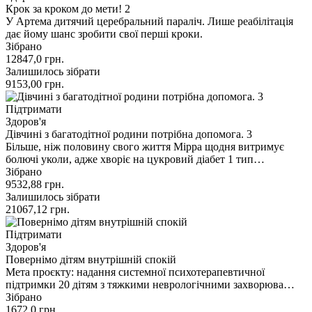
Крок за кроком до мети! 2
У Артема дитячий церебральний параліч. Лише реабілітація
дає йому шанс зробити свої перші кроки.
Зібрано
12847,0
грн.
Залишилось зібрати
9153,00
грн.
Підтримати
Здоров'я
Дівчині з багатодітної родини потрібна допомога. 3
Більше, ніж половину свого життя Мірра щодня витримує
болючі уколи, адже хворіє на цукровий діабет 1 тип…
Зібрано
9532,88
грн.
Залишилось зібрати
21067,12
грн.
Підтримати
Здоров'я
Повернімо дітям внутрішній спокій
Мета проєкту: надання системної психотерапевтичної
підтримки 20 дітям з тяжкими неврологічними захворюва…
Зібрано
1672,0
грн.