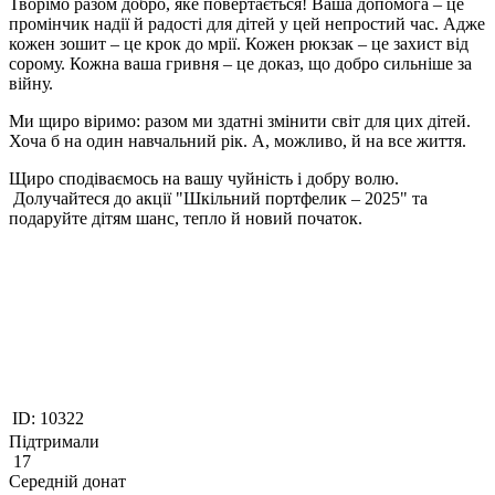
Творімо разом добро, яке повертається! Ваша допомога – це
промінчик надії й радості для дітей у цей непростий час. Адже
кожен зошит – це крок до мрії. Кожен рюкзак – це захист від
сорому. Кожна ваша гривня – це доказ, що добро сильніше за
війну.
Ми щиро віримо: разом ми здатні змінити світ для цих дітей.
Хоча б на один навчальний рік. А, можливо, й на все життя.
Щиро сподіваємось на вашу чуйність і добру волю.
Долучайтеся до акції "Шкільний портфелик – 2025" та
подаруйте дітям шанс, тепло й новий початок.
ID:
10322
Підтримали
17
Середній донат