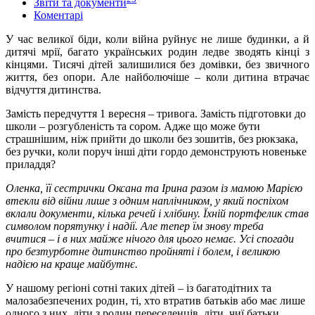
Звіти та документи
Коментарі
У час великої біди, коли війна руйнує не лише будинки, а й
дитячі мрії, багато українських родин ледве зводять кінці з
кінцями. Тисячі дітей залишилися без домівки, без звичного
життя, без опори. Але найболючіше – коли дитина втрачає
відчуття дитинства.
Замість передчуття 1 вересня – тривога. Замість підготовки до
школи – розгубленість та сором. Адже що може бути
страшнішим, ніж прийти до школи без зошитів, без рюкзака,
без ручки, коли поруч інші діти гордо демонструють новеньке
приладдя?
Оленка, її сестрички Оксана та Ірина разом із мамою Марією
втекли від війни лише з одним наплічником, у який поспіхом
вклали документи, кілька речей і хлібину. Їхній портфелик став
символом порятунку і надії. Але тепер їм знову треба
вчитися – і в них майже нічого для цього немає. Усі спогади
про безтурботне дитинство пройняті і болем, і великою
надією на краще майбутнє.
У нашому регіоні сотні таких дітей – із багатодітних та
малозабезпечених родин, ті, хто втратив батьків або має лише
одного з них, діти з родин переселенців, діти, чиї батьки