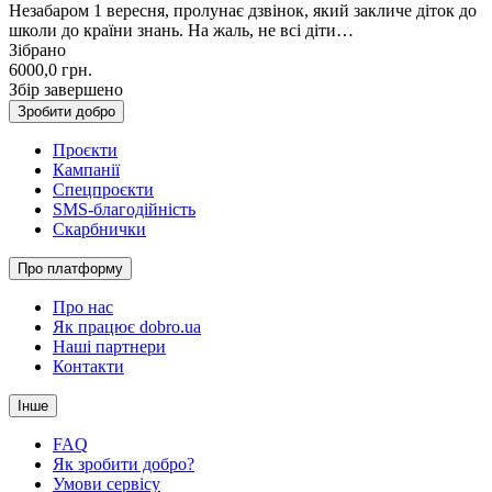
Незабаром 1 вересня, пролунає дзвінок, який закличе діток до
школи до країни знань. На жаль, не всі діти…
Зібрано
6000,0
грн.
Збір завершено
Зробити добро
Проєкти
Кампанії
Спецпроєкти
SMS-благодійність
Скарбнички
Про платформу
Про нас
Як працює dobro.ua
Наші партнери
Контакти
Інше
FAQ
Як зробити добро?
Умови сервісу