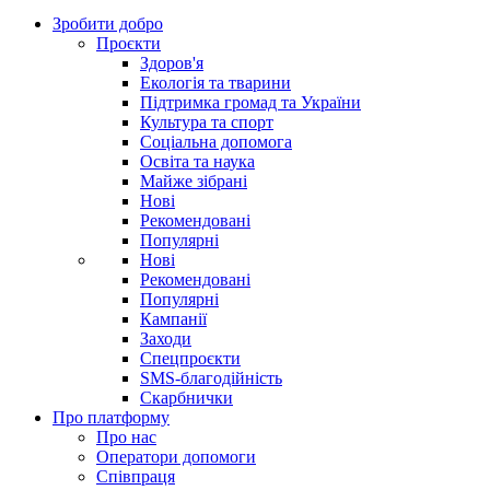
Зробити добро
Проєкти
Здоров'я
Екологія та тварини
Підтримка громад та України
Культура та спорт
Соціальна допомога
Освіта та наука
Майже зібрані
Нові
Рекомендовані
Популярні
Нові
Рекомендовані
Популярні
Кампанії
Заходи
Спецпроєкти
SMS-благодійність
Скарбнички
Про платформу
Про нас
Оператори допомоги
Співпраця