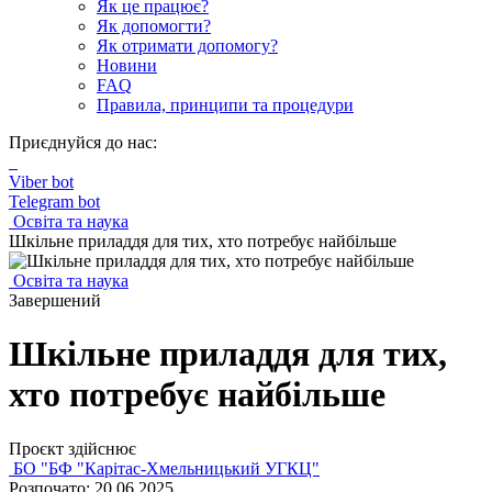
Як це працює?
Як допомогти?
Як отримати допомогу?
Новини
FAQ
Правила, принципи та процедури
Приєднуйся до нас:
Viber bot
Telegram bot
Освіта та наука
Шкільне приладдя для тих, хто потребує найбільше
Освіта та наука
Завершений
Шкільне приладдя для тих,
хто потребує найбільше
Проєкт здійснює
БО "БФ "Карітас-Хмельницький УГКЦ"
Розпочато: 20.06.2025