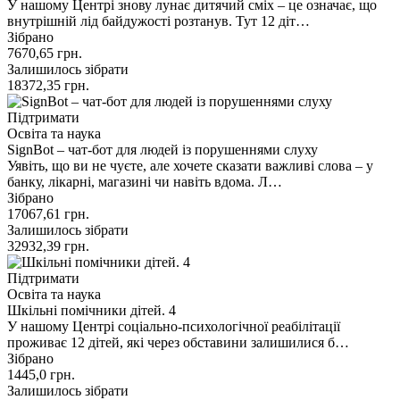
У нашому Центрі знову лунає дитячий сміх – це означає, що
внутрішній лід байдужості розтанув. Тут 12 діт…
Зібрано
7670,65
грн.
Залишилось зібрати
18372,35
грн.
Підтримати
Освіта та наука
SignBot – чат-бот для людей із порушеннями слуху
Уявіть, що ви не чуєте, але хочете сказати важливі слова – у
банку, лікарні, магазині чи навіть вдома. Л…
Зібрано
17067,61
грн.
Залишилось зібрати
32932,39
грн.
Підтримати
Освіта та наука
Шкільні помічники дітей. 4
У нашому Центрі соціально-психологічної реабілітації
проживає 12 дітей, які через обставини залишилися б…
Зібрано
1445,0
грн.
Залишилось зібрати