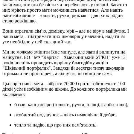
загинули, зникли безвісти чи перебувають у полоні. Багато з
них мріють просто мати можливість навчатися. Але навіть
найнеобхідніше – зошити, ручки, рюкзак – для їхніх родин
стало розкішшю.
Вони втратили сім’ю, домівку, мрії – але не віру в майбутнє. І
наша мета – підтримати цих школярів у навчанні, надати їм
усе необхідне у цей складний час.
Ми не можемо змінити їхнє минуле, але здатні вплинути на
майбутнє. БО "БФ "Карітас – Хмельницький УГКЦ" уже 13
років поспіль проводить щорічну благодійну акцію
"Шкільний портфелик". Завдяки їй десятки тисяч школярів
отримали не просто речі, а відчуття, що вони не самі.
Цьогоріч наша мета – зібрати 70 000 грн та забезпечити 100
дітей усім необхідним до школи. До кожного портфелика ми
вкладаємо:
базові канцтовари (зошити, ручки, олівці, фарби тощо),
особистий подарунок – щось символічне й добре,
тепло та надію, що про них пам’ятають.