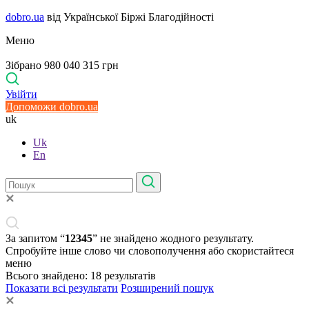
dobro.ua
від Української Біржі Благодійності
Меню
Зібрано 980 040 315 грн
Увійти
Допоможи dobro.ua
uk
Uk
En
За запитом “
12345
” не знайдено жодного результату.
Спробуйте інше слово чи словополучення або скористайтеся
меню
Всього знайдено:
18
результатів
Показати всі результати
Розширений пошук