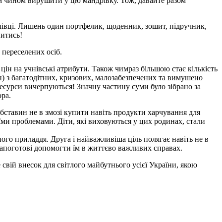
им чином вирушити у цю мандрівку. Тож, давайте разом
олівці. Лишень один портфелик, щоденник, зошит, підручник,
нитись!
 переселених осіб.
цін на учнівські атрибути. Також чимраз більшою стає кількість
н) з багатодітних, кризових, малозабезпечених та вимушено
есурси вичерпуються! Значну частину суми було зібрано за
ра.
обставин не в змозі купити навіть продукти харчування для
оїми проблемами. Діти, які виховуються у цих родинах, стали
го приладдя. Друга і найважливіша ціль полягає навіть не в
напоготові допомогти їм в життєво важливих справах.
вій внесок для світлого майбутнього усієї України, якою