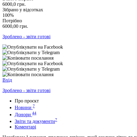
6000,0
грн.
Зібрано у відсотках
100%
Потрібно
6000,00
грн.
Зроблено - звіти готові
Вхід
Зроблено - звіти готові
Про проєкт
7
Новини
44
Донори
7
Звіти та документи
Коментарі