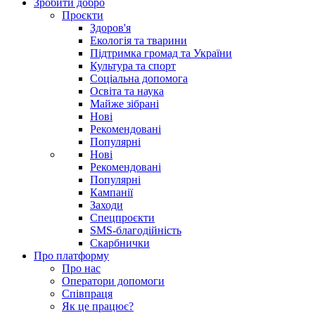
Зробити добро
Проєкти
Здоров'я
Екологія та тварини
Підтримка громад та України
Культура та спорт
Соціальна допомога
Освіта та наука
Майже зібрані
Нові
Рекомендовані
Популярні
Нові
Рекомендовані
Популярні
Кампанії
Заходи
Спецпроєкти
SMS-благодійність
Скарбнички
Про платформу
Про нас
Оператори допомоги
Співпраця
Як це працює?