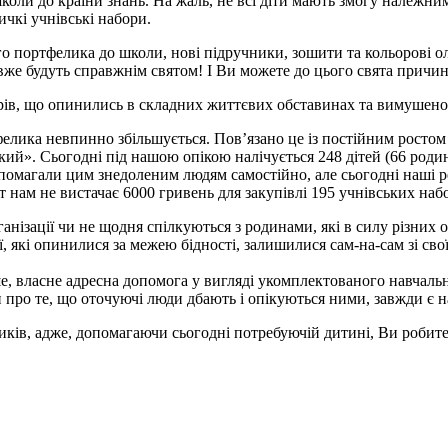
 школи до країни знань. На жаль, не всі діти мають змогу належн
ичкі учнівські набори.
ого портфелика до школи, нові підручники, зошити та кольорові 
 вже будуть справжнім святом! І Ви можете до цього свята причи
ярів, що опинились в складних життєвих обставинах та вимушено
елика невпинно збільшується. Пов’язано це із постійним ростом 
ий». Сьогодні під нашою опікою налічується 248 дітей (66 роди
опомагали цим знедоленим людям самостійно, але сьогодні наші р
ам не вистачає 6000 гривень для закупівлі 195 учнівських набо
анізації чи не щодня спілкуються з родинами, які в силу різних 
ї, які опинилися за межею бідності, залишилися сам-на-сам зі св
, власне адресна допомога у вигляді укомплектованого навчально
ки про те, що оточуючі люди дбають і опікуються ними, завжди є 
в, адже, допомагаючи сьогодні потребуючій дитині, Ви робите с