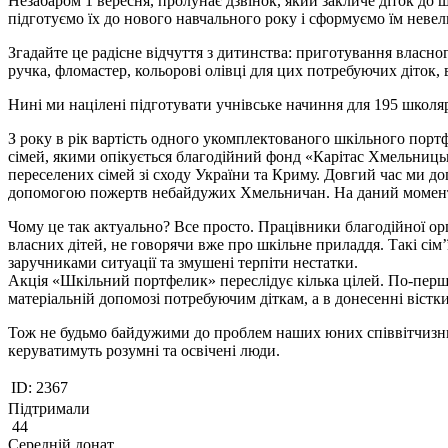
Незабаром 1 вересня, пролунає дзвінок, який закличе діток до
підготуємо їх до нового навчального року і сформуємо їм невел
Згадайте це радісне відчуття з дитинства: приготування власн
ручка, фломастер, кольорові олівці для цих потребуючих діток,
Нині ми націлені підготувати учнівське начиння для 195 школ
З року в рік вартість одного укомплектованого шкільного портф
сімей, якими опікується благодійний фонд «Карітас Хмельницьк
переселених сімей зі сходу України та Криму. Довгий час ми д
допомогою пожертв небайдужих Хмельничан. На даний момент н
Чому це так актуально? Все просто. Працівники благодійної орг
власних дітей, не говорячи вже про шкільне приладдя. Такі сім’
заручниками ситуації та змушені терпіти нестатки.
Акція «Шкільний портфелик» переслідує кілька цілей. По-перше
матеріальній допомозі потребуючим діткам, а в донесенні віст
Тож не будьмо байдужими до проблем наших юних співвітчизникі
керуватимуть розумні та освічені люди.
ID:
2367
Підтримали
44
Середній донат