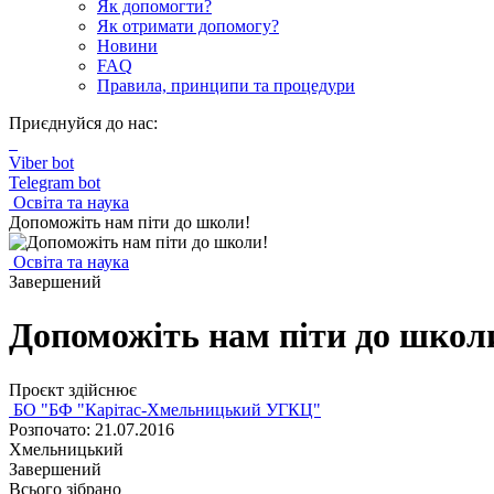
Як допомогти?
Як отримати допомогу?
Новини
FAQ
Правила, принципи та процедури
Приєднуйся до нас:
Viber bot
Telegram bot
Освіта та наука
Допоможіть нам піти до школи!
Освіта та наука
Завершений
Допоможіть нам піти до школ
Проєкт здійснює
БО "БФ "Карітас-Хмельницький УГКЦ"
Розпочато: 21.07.2016
Хмельницький
Завершений
Всього зібрано