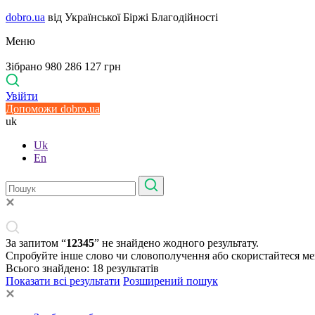
dobro.ua
від Української Біржі Благодійності
Меню
Зібрано 980 286 127 грн
Увійти
Допоможи dobro.ua
uk
Uk
En
За запитом “
12345
” не знайдено жодного результату.
Спробуйте інше слово чи словополучення або скористайтеся м
Всього знайдено:
18
результатів
Показати всі результати
Розширений пошук