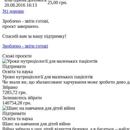
25,00
грн.
20.08.2016 16:13
Усі донори
Зроблено - звіти готові,
проєкт завершено.
Спасибі вам за вашу підтримку!
Зроблено - звіти готові
Схожі проєкти
Підтримати
Освіта та наука
Уроки нутриціології для маленьких пацієнтів
Чи знали ви, що збалансоване харчування може зробити диво д
Зібрано
7285,72
грн.
Залишилось зібрати
140754,28
грн.
Підтримати
Освіта та наука
Шанс на навчання для дітей війни
Війна забрала у цих дітей відчуття безпеки, а в багатьох – н