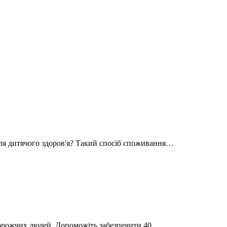
ля дитячого здоров'я? Такий спосіб споживання…
айдорожчих людей. Допоможіть забезпечити 40 …