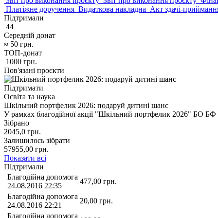
Звіт про виконання проєкту
Звіт про виконання проєкту
Фінан
Платіжне доручення
Видаткова накладна
Акт здачі-прийманн
Підтримали
44
Середній донат
≈
50
грн.
ТОП-донат
1000
грн.
Пов'язані проєкти
Підтримати
Освіта та наука
Шкільний портфелик 2026: подаруй дитині шанс
У рамках благодійної акції "Шкільний портфелик 2026" БО Б
Зібрано
2045,0
грн.
Залишилось зібрати
57955,00
грн.
Показати всі
Підтримали
Благодійна допомога
477,00
грн.
24.08.2016 22:35
Благодійна допомога
20,00
грн.
24.08.2016 22:21
Благодійна допомога