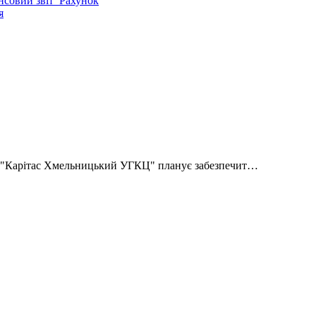
совий звіт
Рахунок
я
Ф "Карітас Хмельницький УГКЦ" планує забезпечит…