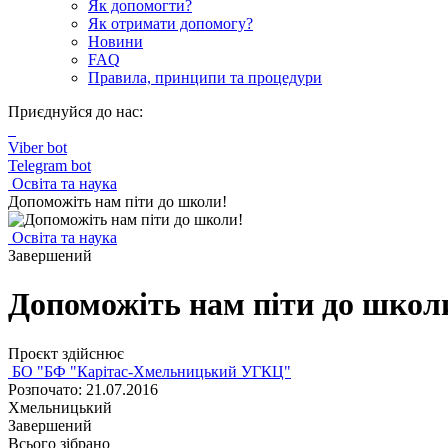
Як допомогти?
Як отримати допомогу?
Новини
FAQ
Правила, принципи та процедури
Приєднуйся до нас:
Viber bot
Telegram bot
Освіта та наука
Допоможіть нам піти до школи!
Освіта та наука
Завершений
Допоможіть нам піти до школ
Проєкт здійснює
БО "БФ "Карітас-Хмельницький УГКЦ"
Розпочато: 21.07.2016
Хмельницький
Завершений
Всього зібрано