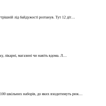
трішній лід байдужості розтанув. Тут 12 діт…
нку, лікарні, магазині чи навіть вдома. Л…
 100 шкільних наборів, до яких входитимуть рюк…