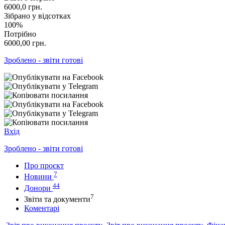
6000,0
грн.
Зібрано у відсотках
100%
Потрібно
6000,00
грн.
Зроблено - звіти готові
Вхід
Зроблено - звіти готові
Про проєкт
7
Новини
44
Донори
7
Звіти та документи
Коментарі