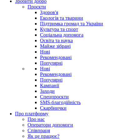
Зробити добро
Проєкти
Здоров'я
Екологія та тварини
Підтримка громад та України
Культура та спорт
Соціальна допомога
Освіта та наука
Майже зібрані
Нові
Рекомендовані
Популярні
Нові
Рекомендовані
Популярні
Кампанії
Заходи
Спецпроєкти
SMS-благодійність
Скарбнички
Про платформу
Про нас
Оператори допомоги
Співпраця
Як це працює?