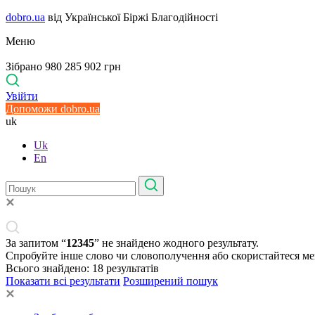
dobro.ua
від Української Біржі Благодійності
Меню
Зібрано 980 285 902 грн
Увійти
Допоможи dobro.ua
uk
Uk
En
За запитом “
12345
” не знайдено жодного результату.
Спробуйте інше слово чи словополучення або скористайтеся м
Всього знайдено:
18
результатів
Показати всі результати
Розширений пошук