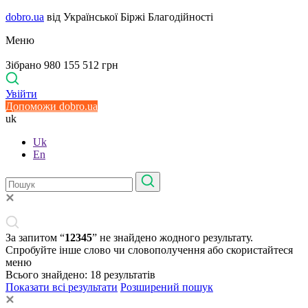
dobro.ua
від Української Біржі Благодійності
Меню
Зібрано 980 155 512 грн
Увійти
Допоможи dobro.ua
uk
Uk
En
За запитом “
12345
” не знайдено жодного результату.
Спробуйте інше слово чи словополучення або скористайтеся
меню
Всього знайдено:
18
результатів
Показати всі результати
Розширений пошук