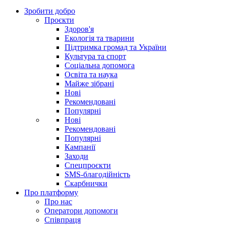
Зробити добро
Проєкти
Здоров'я
Екологія та тварини
Підтримка громад та України
Культура та спорт
Соціальна допомога
Освіта та наука
Майже зібрані
Нові
Рекомендовані
Популярні
Нові
Рекомендовані
Популярні
Кампанії
Заходи
Спецпроєкти
SMS-благодійність
Скарбнички
Про платформу
Про нас
Оператори допомоги
Співпраця