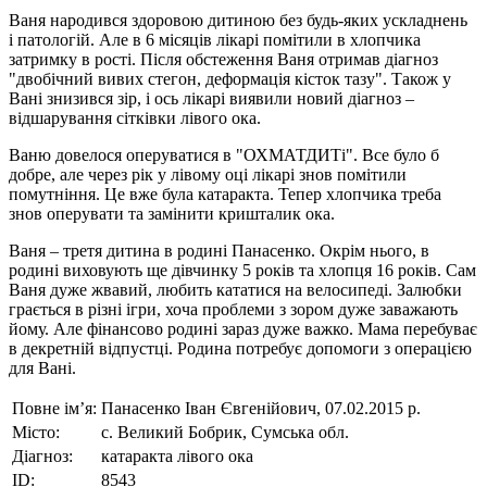
Ваня народився здоровою дитиною без будь-яких ускладнень
і патологій. Але в 6 місяців лікарі помітили в хлопчика
затримку в рості. Після обстеження Ваня отримав діагноз
"двобічний вивих стегон, деформація кісток тазу". Також у
Вані знизився зір, і ось лікарі виявили новий діагноз –
відшарування сітківки лівого ока.
Ваню довелося оперуватися в "ОХМАТДИТі". Все було б
добре, але через рік у лівому оці лікарі знов помітили
помутніння. Це вже була катаракта. Тепер хлопчика треба
знов оперувати та замінити кришталик ока.
Ваня – третя дитина в родині Панасенко. Окрім нього, в
родині виховують ще дівчинку 5 років та хлопця 16 років. Сам
Ваня дуже жвавий, любить кататися на велосипеді. Залюбки
грається в різні ігри, хоча проблеми з зором дуже заважають
йому. Але фінансово родині зараз дуже важко. Мама перебуває
в декретній відпустці. Родина потребує допомоги з операцією
для Вані.
Повне ім’я:
Панасенко Іван Євгенійович, 07.02.2015 р.
Місто:
с. Великий Бобрик, Сумська обл.
Діагноз:
катаракта лівого ока
ID:
8543