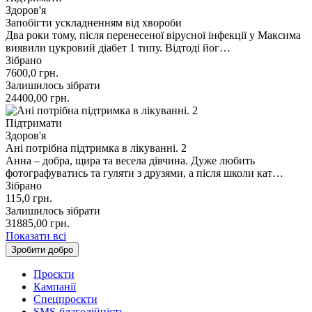
Здоров'я
Запобігти ускладненням від хвороби
Два роки тому, після перенесеної вірусної інфекції у Максима
виявили цукровий діабет 1 типу. Відтоді йог…
Зібрано
7600,0
грн.
Залишилось зібрати
24400,00
грн.
Підтримати
Здоров'я
Ані потрібна підтримка в лікуванні. 2
Анна – добра, щира та весела дівчина. Дуже любить
фотографуватись та гуляти з друзями, а після школи кат…
Зібрано
115,0
грн.
Залишилось зібрати
31885,00
грн.
Показати всі
Зробити добро
Проєкти
Кампанії
Спецпроєкти
SMS-благодійність