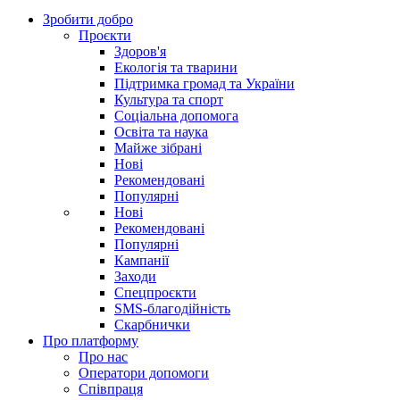
Зробити добро
Проєкти
Здоров'я
Екологія та тварини
Підтримка громад та України
Культура та спорт
Соціальна допомога
Освіта та наука
Майже зібрані
Нові
Рекомендовані
Популярні
Нові
Рекомендовані
Популярні
Кампанії
Заходи
Спецпроєкти
SMS-благодійність
Скарбнички
Про платформу
Про нас
Оператори допомоги
Співпраця