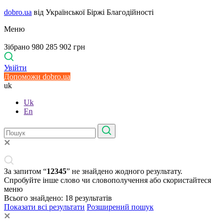
dobro.ua
від Української Біржі Благодійності
Меню
Зібрано 980 285 902 грн
Увійти
Допоможи dobro.ua
uk
Uk
En
За запитом “
12345
” не знайдено жодного результату.
Спробуйте інше слово чи словополучення або скористайтеся
меню
Всього знайдено:
18
результатів
Показати всі результати
Розширений пошук