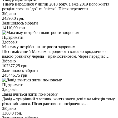
Тимур народився у липні 2018 року, а вже 2019 його життя
розділилося на "до" та "після". Після перенесен…
Зібрано
24390,0
грн.
Залишилось зібрати
14110,00
грн.
Підтримати
Здоров'я
Максиму потрібен шанс рости здоровим
Шестимісячний Максим народився з важкою вродженою
вадою розвитку черепа – краніостенозом. Через передчас…
Зібрано
107377,25
грн.
Залишилось зібрати
245446,75
грн.
Підтримати
Здоров'я
Давід вчиться жити по-новому
Давід – трирічний хлопчик, життя якого декілька місяців тому
різко змінилося. Після раптового погіршення…
Зібрано
1360,0
грн.
Залишилось зібрати