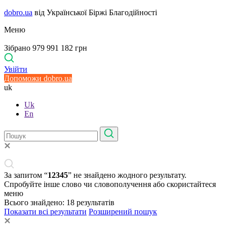
dobro.ua
від Української Біржі Благодійності
Меню
Зібрано 979 991 182 грн
Увійти
Допоможи dobro.ua
uk
Uk
En
За запитом “
12345
” не знайдено жодного результату.
Спробуйте інше слово чи словополучення або скористайтеся
меню
Всього знайдено:
18
результатів
Показати всі результати
Розширений пошук