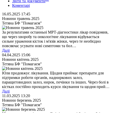
Звіти та документи
Коментарі
16.05.2025 17:45
Новини травень 2025
Тетяна БФ "Помагаєм"
За результатами останньої МРТ-діагностики лікар повідомив,
що через хворобу та онкологічне лікування відбувається
сильне ураження кісток і м'язів жінки, через те необхідно
повсякчас усувати нові симптоми та бол…
Далі
04.04.2025 15:06
Новини квітень 2025
Тетяна БФ "Помагаєм"
Юля продовжує лікування. Щодня приймає препарати для
підтримки роботи органів, надниркових залоз,
паращитовидних залоз, нирок, печінки та інших. Через болі в
кістках постійно проходить курси лікування та щодня прий…
Далі
11.03.2025 13:20
Новини березень 2025
Тетяна БФ "Помагаєм"