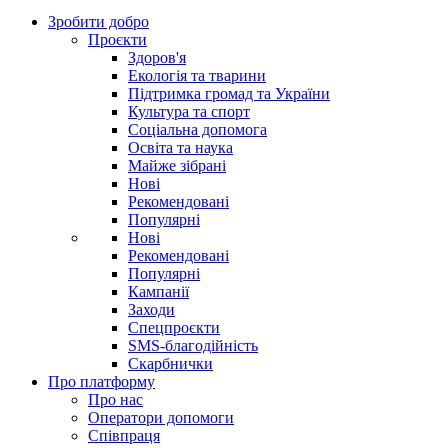
Зробити добро
Проєкти
Здоров'я
Екологія та тварини
Підтримка громад та України
Культура та спорт
Соціальна допомога
Освіта та наука
Майже зібрані
Нові
Рекомендовані
Популярні
Нові
Рекомендовані
Популярні
Кампанії
Заходи
Спецпроєкти
SMS-благодійність
Скарбнички
Про платформу
Про нас
Оператори допомоги
Співпраця