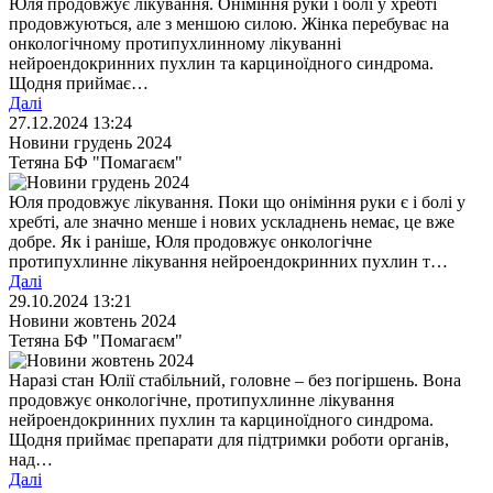
Юля продовжує лікування. Оніміння руки і болі у хребті
продовжуються, але з меншою силою. Жінка перебуває на
онкологічному протипухлинному лікуванні
нейроендокринних пухлин та карциноїдного синдрома.
Щодня приймає…
Далі
27.12.2024 13:24
Новини грудень 2024
Тетяна БФ "Помагаєм"
Юля продовжує лікування. Поки що оніміння руки є і болі у
хребті, але значно менше і нових ускладнень немає, це вже
добре. Як і раніше, Юля продовжує онкологічне
протипухлинне лікування нейроендокринних пухлин т…
Далі
29.10.2024 13:21
Новини жовтень 2024
Тетяна БФ "Помагаєм"
Наразі стан Юлії стабільний, головне – без погіршень. Вона
продовжує онкологічне, протипухлинне лікування
нейроендокринних пухлин та карциноїдного синдрома.
Щодня приймає препарати для підтримки роботи органів,
над…
Далі