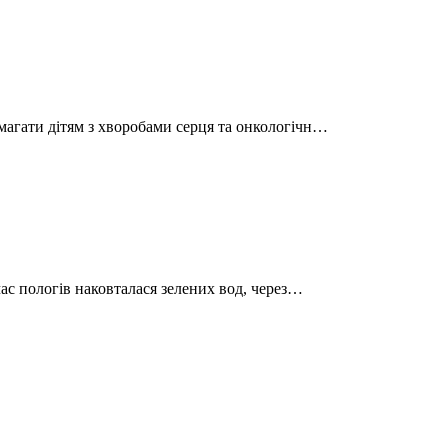
магати дітям з хворобами серця та онкологічн…
час пологів наковталася зелених вод, через…