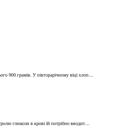
ього 900 грамів. У півторарічному віці хлоп…
онтролю глюкози в крові їй потрібно вводит…