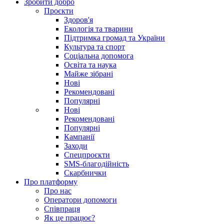
Зробити добро
Проєкти
Здоров'я
Екологія та тварини
Підтримка громад та України
Культура та спорт
Соціальна допомога
Освіта та наука
Майже зібрані
Нові
Рекомендовані
Популярні
Нові
Рекомендовані
Популярні
Кампанії
Заходи
Спецпроєкти
SMS-благодійність
Скарбнички
Про платформу
Про нас
Оператори допомоги
Співпраця
Як це працює?