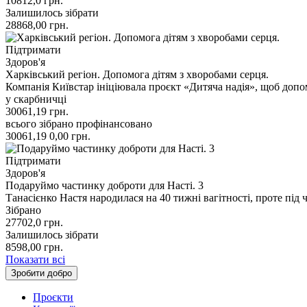
10812,0
грн.
Залишилось зібрати
28868,00
грн.
Підтримати
Здоров'я
Харківський регіон. Допомога дітям з хворобами серця.
Компанія Київстар ініціювала проєкт «Дитяча надія», щоб допо
у скарбничці
30061,19
грн.
всього зібрано
профінансовано
30061,19
0,00
грн.
Підтримати
Здоров'я
Подаруймо частинку доброти для Насті. 3
Танасієнко Настя народилася на 40 тижні вагітності, проте під 
Зібрано
27702,0
грн.
Залишилось зібрати
8598,00
грн.
Показати всі
Зробити добро
Проєкти