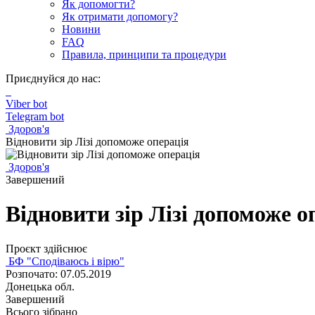
Як допомогти?
Як отримати допомогу?
Новини
FAQ
Правила, принципи та процедури
Приєднуйся до нас:
Viber bot
Telegram bot
Здоров'я
Відновити зір Лізі допоможе операція
Здоров'я
Завершений
Відновити зір Лізі допоможе о
Проєкт здійснює
БФ "Сподіваюсь і вірю"
Розпочато: 07.05.2019
Донецька обл.
Завершений
Всього зібрано