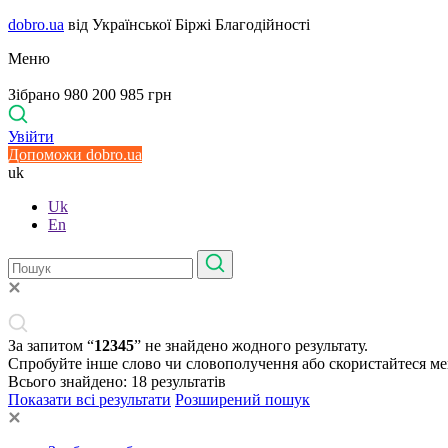
dobro.ua
від Української Біржі Благодійності
Меню
Зібрано 980 200 985 грн
Увійти
Допоможи dobro.ua
uk
Uk
En
За запитом “
12345
” не знайдено жодного результату.
Спробуйте інше слово чи словополучення або скористайтеся м
Всього знайдено:
18
результатів
Показати всі результати
Розширений пошук