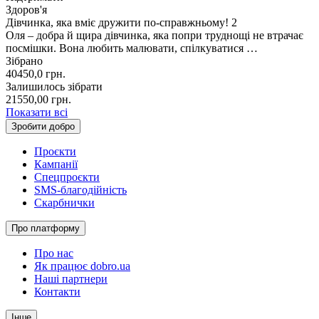
Здоров'я
Дівчинка, яка вміє дружити по-справжньому! 2
Оля – добра й щира дівчинка, яка попри труднощі не втрачає
посмішки. Вона любить малювати, спілкуватися …
Зібрано
40450,0
грн.
Залишилось зібрати
21550,00
грн.
Показати всі
Зробити добро
Проєкти
Кампанії
Спецпроєкти
SMS-благодійність
Скарбнички
Про платформу
Про нас
Як працює dobro.ua
Наші партнери
Контакти
Інше