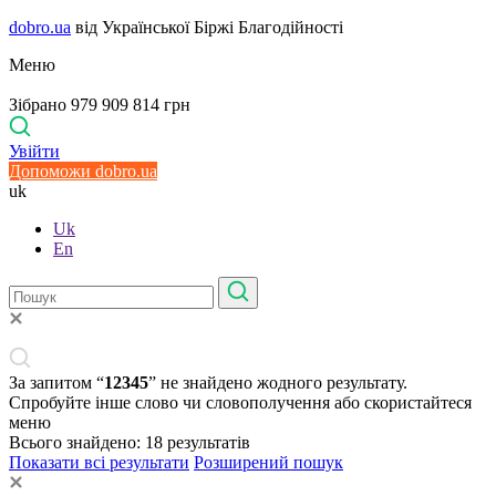
dobro.ua
від Української Біржі Благодійності
Меню
Зібрано 979 909 814 грн
Увійти
Допоможи dobro.ua
uk
Uk
En
За запитом “
12345
” не знайдено жодного результату.
Спробуйте інше слово чи словополучення або скористайтеся
меню
Всього знайдено:
18
результатів
Показати всі результати
Розширений пошук