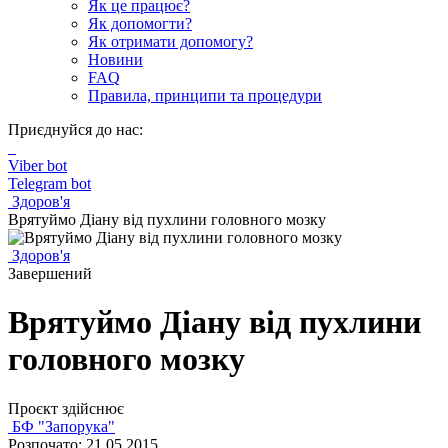
Як це працює?
Як допомогти?
Як отримати допомогу?
Новини
FAQ
Правила, принципи та процедури
Приєднуйся до нас:
Viber bot
Telegram bot
Здоров'я
Врятуймо Діану від пухлини головного мозку
Здоров'я
Завершений
Врятуймо Діану від пухлини
головного мозку
Проєкт здійснює
БФ "Запорука"
Розпочато: 21.05.2015