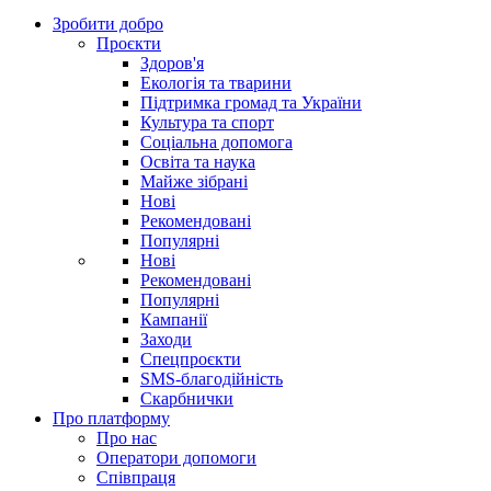
Зробити добро
Проєкти
Здоров'я
Екологія та тварини
Підтримка громад та України
Культура та спорт
Соціальна допомога
Освіта та наука
Майже зібрані
Нові
Рекомендовані
Популярні
Нові
Рекомендовані
Популярні
Кампанії
Заходи
Спецпроєкти
SMS-благодійність
Скарбнички
Про платформу
Про нас
Оператори допомоги
Співпраця