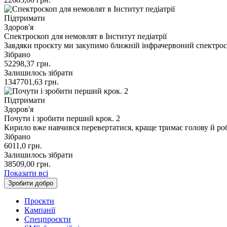
Підтримати
Здоров'я
Спектроскоп для немовлят в Інститут педіатрії
Завдяки проєкту ми закупимо ближній інфрачервоний спектроск
Зібрано
52298,37
грн.
Залишилось зібрати
1347701,63
грн.
Підтримати
Здоров'я
Почути і зробити перший крок. 2
Кирило вже навчився перевертатися, краще тримає голову й ро
Зібрано
6011,0
грн.
Залишилось зібрати
38509,00
грн.
Показати всі
Зробити добро
Проєкти
Кампанії
Спецпроєкти