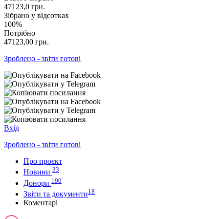
47123,0
грн.
Зібрано у відсотках
100%
Потрібно
47123,00
грн.
Зроблено - звіти готові
Вхід
Зроблено - звіти готові
Про проєкт
33
Новини
190
Донори
18
Звіти та документи
Коментарі