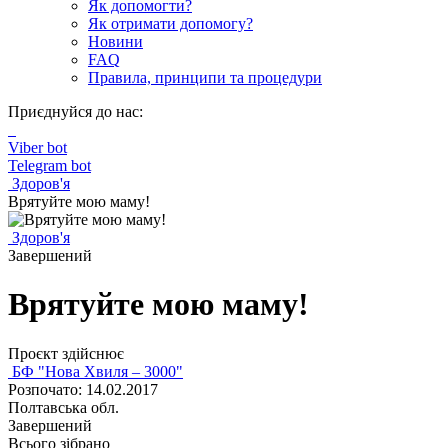
Як допомогти?
Як отримати допомогу?
Новини
FAQ
Правила, принципи та процедури
Приєднуйся до нас:
Viber bot
Telegram bot
Здоров'я
Врятуйте мою маму!
Здоров'я
Завершений
Врятуйте мою маму!
Проєкт здійснює
БФ "Нова Хвиля – 3000"
Розпочато: 14.02.2017
Полтавська обл.
Завершений
Всього зібрано