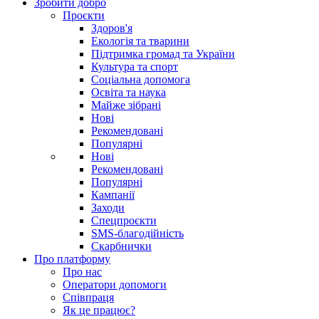
Зробити добро
Проєкти
Здоров'я
Екологія та тварини
Підтримка громад та України
Культура та спорт
Соціальна допомога
Освіта та наука
Майже зібрані
Нові
Рекомендовані
Популярні
Нові
Рекомендовані
Популярні
Кампанії
Заходи
Спецпроєкти
SMS-благодійність
Скарбнички
Про платформу
Про нас
Оператори допомоги
Співпраця
Як це працює?