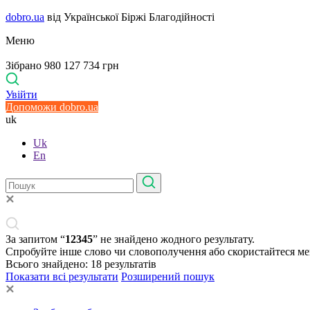
dobro.ua
від Української Біржі Благодійності
Меню
Зібрано 980 127 734 грн
Увійти
Допоможи dobro.ua
uk
Uk
En
За запитом “
12345
” не знайдено жодного результату.
Спробуйте інше слово чи словополучення або скористайтеся м
Всього знайдено:
18
результатів
Показати всі результати
Розширений пошук