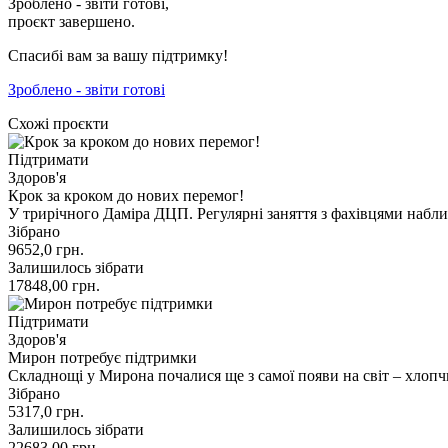
Зроблено - звіти готові,
проєкт завершено.
Спасибі вам за вашу підтримку!
Зроблено - звіти готові
Схожі проєкти
Підтримати
Здоров'я
Крок за кроком до нових перемог!
У трирічного Даміра ДЦП. Регулярні заняття з фахівцями набл
Зібрано
9652,0
грн.
Залишилось зібрати
17848,00
грн.
Підтримати
Здоров'я
Мирон потребує підтримки
Складнощі у Мирона почалися ще з самої появи на світ – хлоп
Зібрано
5317,0
грн.
Залишилось зібрати
22683,00
грн.