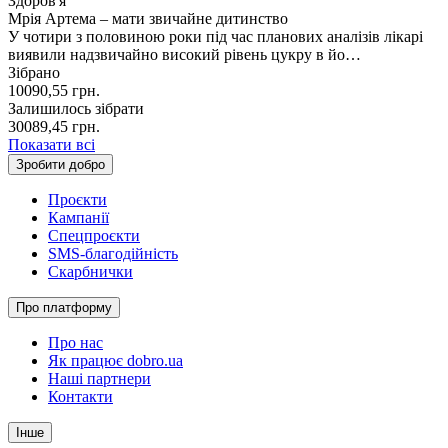
Здоров'я
Мрія Артема – мати звичайне дитинство
У чотири з половиною роки під час планових аналізів лікарі
виявили надзвичайно високий рівень цукру в йо…
Зібрано
10090,55
грн.
Залишилось зібрати
30089,45
грн.
Показати всі
Зробити добро
Проєкти
Кампанії
Спецпроєкти
SMS-благодійність
Скарбнички
Про платформу
Про нас
Як працює dobro.ua
Наші партнери
Контакти
Інше