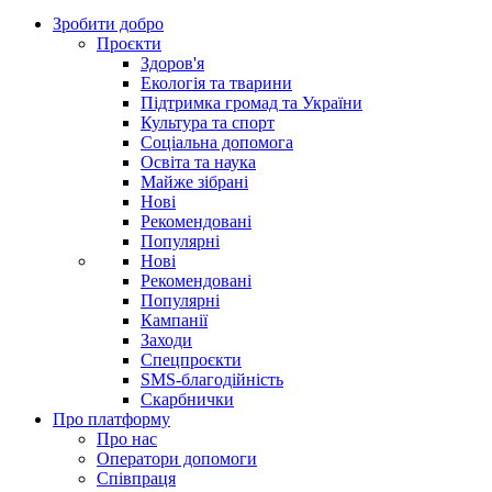
Зробити добро
Проєкти
Здоров'я
Екологія та тварини
Підтримка громад та України
Культура та спорт
Соціальна допомога
Освіта та наука
Майже зібрані
Нові
Рекомендовані
Популярні
Нові
Рекомендовані
Популярні
Кампанії
Заходи
Спецпроєкти
SMS-благодійність
Скарбнички
Про платформу
Про нас
Оператори допомоги
Співпраця