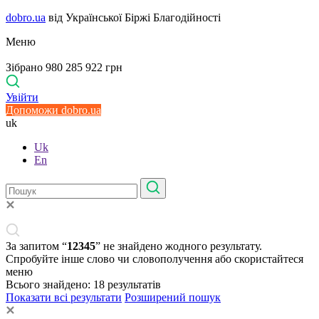
dobro.ua
від Української Біржі Благодійності
Меню
Зібрано 980 285 922 грн
Увійти
Допоможи dobro.ua
uk
Uk
En
За запитом “
12345
” не знайдено жодного результату.
Спробуйте інше слово чи словополучення або скористайтеся
меню
Всього знайдено:
18
результатів
Показати всі результати
Розширений пошук