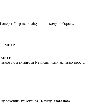
 операції, тривале лікування, кому та борот…
ОМЕТР
ртивного організатора NewRun, який активно прос…
іну речовин: глікогеноз 1Б типу. Злата навч…