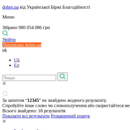
dobro.ua
від Української Біржі Благодійності
Меню
Зібрано 980 054 086 грн
Увійти
Допоможи dobro.ua
uk
Uk
En
За запитом “
12345
” не знайдено жодного результату.
Спробуйте інше слово чи словополучення або скористайтеся м
Всього знайдено:
18
результатів
Показати всі результати
Розширений пошук