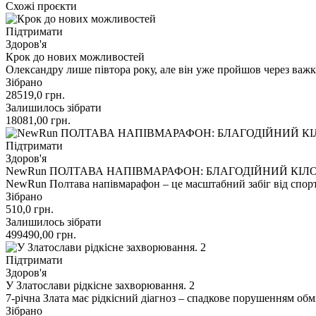
Схожі проєкти
Підтримати
Здоров'я
Крок до нових можливостей
Олександру лише півтора року, але він уже пройшов через важкі
Зібрано
28519,0
грн.
Залишилось зібрати
18081,00
грн.
Підтримати
Здоров'я
NewRun ПОЛТАВА НАПІВМАРАФОН: БЛАГОДІЙНИЙ КІЛ
NewRun Полтава напівмарафон – це масштабний забіг від спо
Зібрано
510,0
грн.
Залишилось зібрати
499490,00
грн.
Підтримати
Здоров'я
У Златослави рідкісне захворювання. 2
7-річна Злата має рідкісний діагноз – спадкове порушенням обм
Зібрано