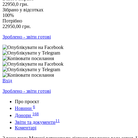
22950,0
грн.
Зібрано у відсотках
100%
Потрібно
22950,00
грн.
Зроблено - звіти готові
Вхід
Зроблено - звіти готові
Про проєкт
6
Новини
168
Донори
11
Звіти та документи
Коментарі