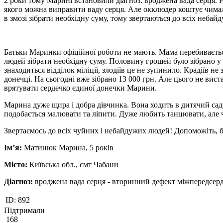
2 роки тому Марині встановили діагноз: вроджена вада серця. 
якого можна виправити ваду серця. Але окклюдер коштує чимали
в змозі зібрати необхідну суму, тому звертаються до всіх неба
Батьки Маринки офіційної роботи не мають. Мама перебиваєтьс
людей зібрати необхідну суму. Половину грошей було зібрано у 
знаходиться відділок міліції, злодіїв це не зупинило. Крадіїв 
донечці. На сьогодні вже зібрано 13 000 грн. Але цього не вис
врятувати сердечко єдиної донечки Марини.
Марина дуже щира і добра дівчинка. Вона ходить в дитячий садо
подобається малювати та ліпити. Дуже любить танцювати, але 
Звертаємось до всіх чуйних і небайдужих людей! Допоможіть, б
Ім’я:
Матинюк Марина, 5 років
Місто:
Київська обл., смт Чабани
Діагноз:
вроджена вада серця - вторинний дефект міжпередсер
ID:
892
Підтримали
168