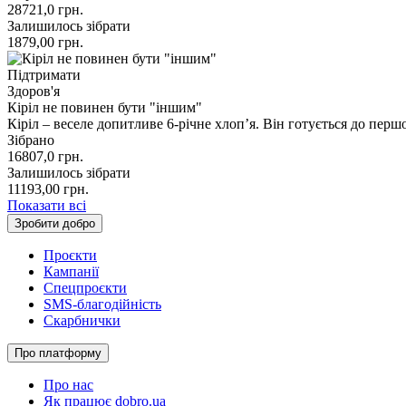
28721,0
грн.
Залишилось зібрати
1879,00
грн.
Підтримати
Здоров'я
Кіріл не повинен бути "іншим"
Кіріл – веселе допитливе 6-річне хлопʼя. Він готується до перш
Зібрано
16807,0
грн.
Залишилось зібрати
11193,00
грн.
Показати всі
Зробити добро
Проєкти
Кампанії
Спецпроєкти
SMS-благодійність
Скарбнички
Про платформу
Про нас
Як працює dobro.ua