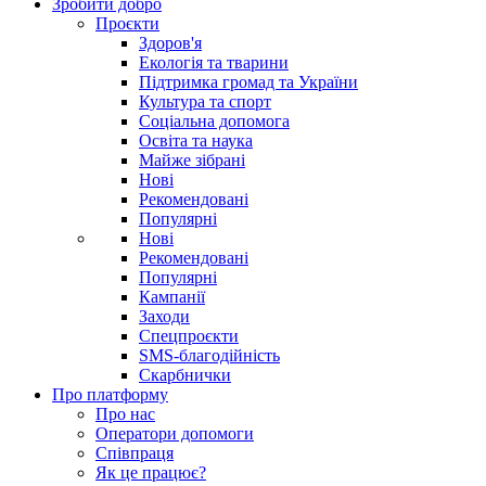
Зробити добро
Проєкти
Здоров'я
Екологія та тварини
Підтримка громад та України
Культура та спорт
Соціальна допомога
Освіта та наука
Майже зібрані
Нові
Рекомендовані
Популярні
Нові
Рекомендовані
Популярні
Кампанії
Заходи
Спецпроєкти
SMS-благодійність
Скарбнички
Про платформу
Про нас
Оператори допомоги
Співпраця
Як це працює?