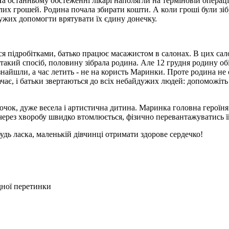
На останньому обстеженні лікарі наполягли на терміновій операц
х грошей. Родина почала збирати кошти. А коли гроші були зібр
йдужих допомогти врятувати їх єдину донечку.
я підробітками, батько працює масажистом в салонах. В цих сал
такий спосіб, половину зібрала родина. Але 12 грудня родину обі
не знайшли, а час летить - не на користь Маринки. Проте родина 
тачає, і батьки звертаються до всіх небайдужих людей: допоможіт
чок, дуже весела і артистична дитина. Маринка головна героїня у
через хворобу швидко втомлюється, фізично перевантажуватись ї
удь ласка, маленькій дівчинці отримати здорове сердечко!
дної перетинки