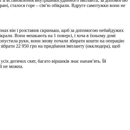
ії зі встановлення внутрішньосудинного імпланта, за допомогою
ані, сталося горе – сім’ю обікрали. Вдруге самотужки вони не
онах він і розставив скриньки, щоб за допомогою небайдужих
крали. Вони мешкають на 1 поверсі, і хоча в їхньому домі
не опустила руки, вони знову почали збирати кошти на операцію
ь зібрати 22 950 грн на придбання імпланту (окклюдера), щоб
сіх дитячих свят, багато віршиків знає напам’ять. Їй
й не можна.