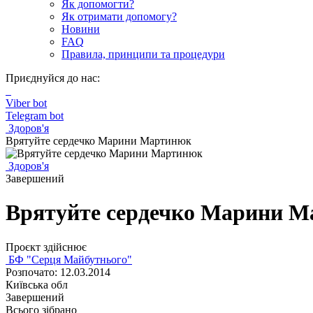
Як допомогти?
Як отримати допомогу?
Новини
FAQ
Правила, принципи та процедури
Приєднуйся до нас:
Viber bot
Telegram bot
Здоров'я
Врятуйте сердечко Марини Мартинюк
Здоров'я
Завершений
Врятуйте сердечко Марини 
Проєкт здійснює
БФ "Серця Майбутнього"
Розпочато: 12.03.2014
Київська обл
Завершений
Всього зібрано