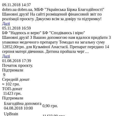
09.11.2018 14:37
dobro.ua dobro.ua, МБФ "Українська Біржа Благодійності"
Шановні друзі! На сайті розміщений фінансовий звіт по
реалізації проєкту. Дякуємо всім за довіру та підтримку!
Далі
05.11.2018 16:59
БФ "Надеюсь и верю" БФ "Сподіваюсь і вірю"
Шановні друзі! З Вашою допомогою нам вдалося придбати 3
упаковки медичного препарату Темодал на загальну суму
12852,00грн. для Кузьміної Анастасії. Препарат передано 14
серпня матері дівчинки. Дитина пройшла черг…
Далі
01.08.2018 17:39
Початок проєкту.
Підтримали
9
Середній донат
≈
102
грн.
ТОП-донат
11423
грн.
Підтримали
Благодійна допомога
0,90
грн.
04.08.2018 10:00
UpBrain