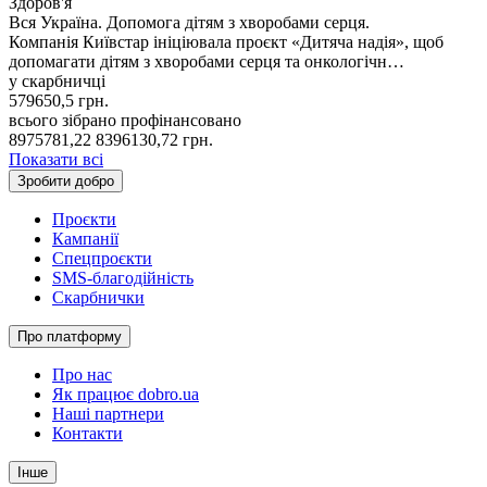
Здоров'я
Вся Україна. Допомога дітям з хворобами серця.
Компанія Київстар ініціювала проєкт «Дитяча надія», щоб
допомагати дітям з хворобами серця та онкологічн…
у скарбничці
579650,5
грн.
всього зібрано
профінансовано
8975781,22
8396130,72
грн.
Показати всі
Зробити добро
Проєкти
Кампанії
Спецпроєкти
SMS-благодійність
Скарбнички
Про платформу
Про нас
Як працює dobro.ua
Наші партнери
Контакти
Інше