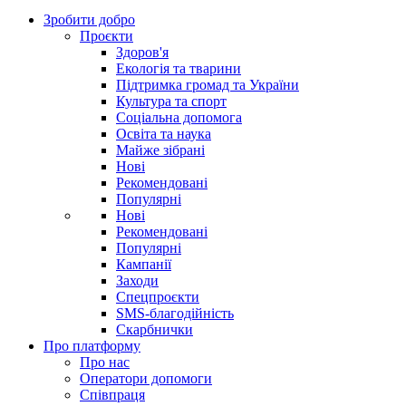
Зробити добро
Проєкти
Здоров'я
Екологія та тварини
Підтримка громад та України
Культура та спорт
Соціальна допомога
Освіта та наука
Майже зібрані
Нові
Рекомендовані
Популярні
Нові
Рекомендовані
Популярні
Кампанії
Заходи
Спецпроєкти
SMS-благодійність
Скарбнички
Про платформу
Про нас
Оператори допомоги
Співпраця