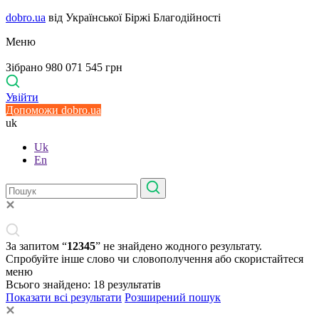
dobro.ua
від Української Біржі Благодійності
Меню
Зібрано 980 071 545 грн
Увійти
Допоможи dobro.ua
uk
Uk
En
За запитом “
12345
” не знайдено жодного результату.
Спробуйте інше слово чи словополучення або скористайтеся
меню
Всього знайдено:
18
результатів
Показати всі результати
Розширений пошук