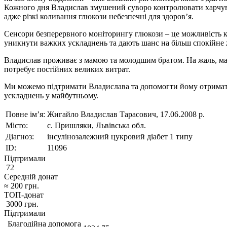
Кожного дня Владислав змушений суворо контролювати харчуванн
адже різкі коливання глюкози небезпечні для здоров’я.
Сенсори безперервного моніторингу глюкози – це можливість к
уникнути важких ускладнень та дають шанс на більш спокійне 
Владислав проживає з мамою та молодшим братом. На жаль, мам
потребує постійних великих витрат.
Ми можемо підтримати Владислава та допомогти йому отримати 
ускладнень у майбутньому.
Повне ім’я:
Жигайло Владислав Тарасович, 17.06.2008 р.
Місто:
с. Пришляки, Львівська обл.
Діагноз:
інсулінозалежний цукровий діабет 1 типу
ID:
11096
Підтримали
72
Середній донат
≈
200
грн.
ТОП-донат
3000
грн.
Підтримали
Благодійна допомога