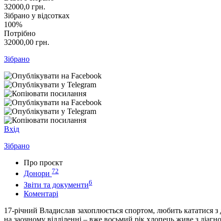
32000,0
грн.
Зібрано у відсотках
100%
Потрібно
32000,00
грн.
Зібрано
Вхід
Зібрано
Про проєкт
72
Донори
6
Звіти та документи
Коментарі
17-річний Владислав захоплюється спортом, любить кататися з
на заочному відділенні – вже восьмий рік хлопець живе з діаг