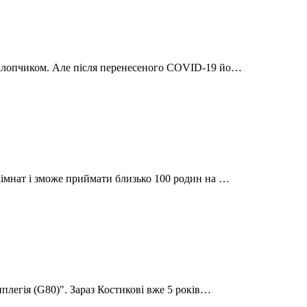
 хлопчиком. Але після перенесеного COVID-19 йо…
кімнат і зможе приймати близько 100 родин на …
иплегія (G80)". Зараз Костикові вже 5 років…