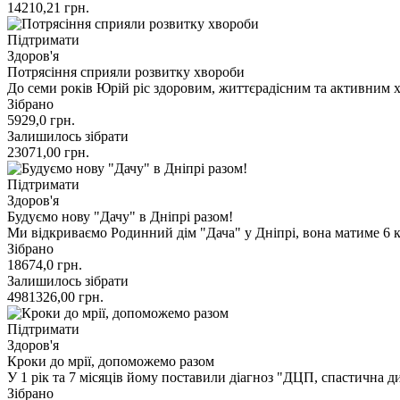
14210,21
грн.
Підтримати
Здоров'я
Потрясіння сприяли розвитку хвороби
До семи років Юрій ріс здоровим, життєрадісним та активним
Зібрано
5929,0
грн.
Залишилось зібрати
23071,00
грн.
Підтримати
Здоров'я
Будуємо нову "Дачу" в Дніпрі разом!
Ми відкриваємо Родинний дім "Дача" у Дніпрі, вона матиме 6 
Зібрано
18674,0
грн.
Залишилось зібрати
4981326,00
грн.
Підтримати
Здоров'я
Кроки до мрії, допоможемо разом
У 1 рік та 7 місяців йому поставили діагноз "ДЦП, спастична д
Зібрано