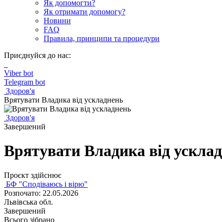
Як допомогти?
Як отримати допомогу?
Новини
FAQ
Правила, принципи та процедури
Приєднуйся до нас:
Viber bot
Telegram bot
Здоров'я
Врятувати Владика від ускладнень
Здоров'я
Завершений
Врятувати Владика від ускла
Проєкт здійснює
БФ "Сподіваюсь і вірю"
Розпочато: 22.05.2026
Львівська обл.
Завершений
Всього зібрано