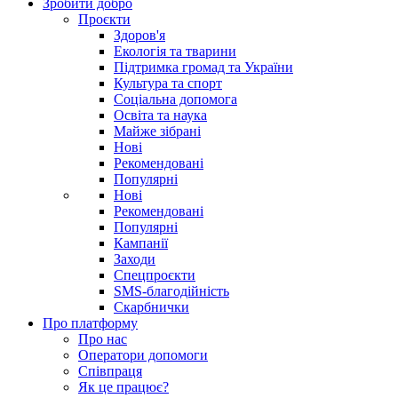
Зробити добро
Проєкти
Здоров'я
Екологія та тварини
Підтримка громад та України
Культура та спорт
Соціальна допомога
Освіта та наука
Майже зібрані
Нові
Рекомендовані
Популярні
Нові
Рекомендовані
Популярні
Кампанії
Заходи
Спецпроєкти
SMS-благодійність
Скарбнички
Про платформу
Про нас
Оператори допомоги
Співпраця
Як це працює?