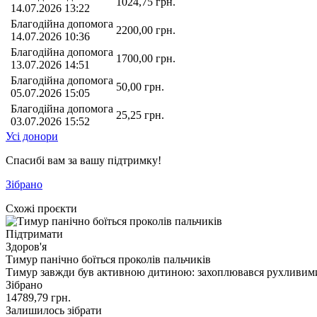
1024,75
грн.
14.07.2026 13:22
Благодійна допомога
2200,00
грн.
14.07.2026 10:36
Благодійна допомога
1700,00
грн.
13.07.2026 14:51
Благодійна допомога
50,00
грн.
05.07.2026 15:05
Благодійна допомога
25,25
грн.
03.07.2026 15:52
Усі донори
Спасибі вам за вашу підтримку!
Зібрано
Схожі проєкти
Підтримати
Здоров'я
Тимур панічно боїться проколів пальчиків
Тимур завжди був активною дитиною: захоплювався рухливим
Зібрано
14789,79
грн.
Залишилось зібрати