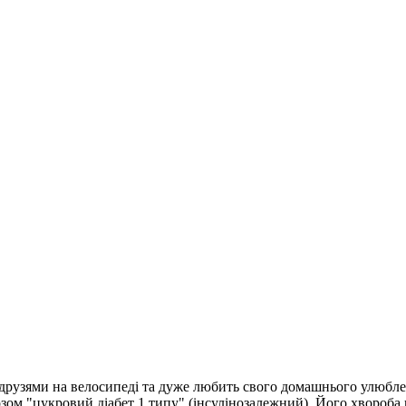
 друзями на велосипеді та дуже любить свого домашнього улюбле
нозом "цукровий діабет 1 типу" (інсулінозалежний). Його хвороб