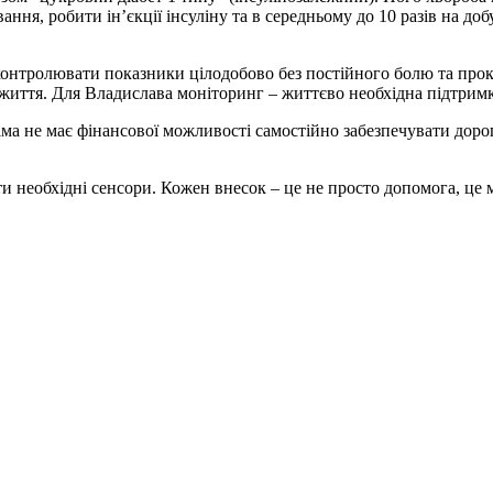
я, робити інʼєкції інсуліну та в середньому до 10 разів на добу
онтролювати показники цілодобово без постійного болю та прок
життя. Для Владислава моніторинг – життєво необхідна підтримка
а не має фінансової можливості самостійно забезпечувати дорог
необхідні сенсори. Кожен внесок – це не просто допомога, це м