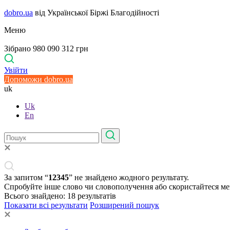
dobro.ua
від Української Біржі Благодійності
Меню
Зібрано 980 090 312 грн
Увійти
Допоможи dobro.ua
uk
Uk
En
За запитом “
12345
” не знайдено жодного результату.
Спробуйте інше слово чи словополучення або скористайтеся м
Всього знайдено:
18
результатів
Показати всі результати
Розширений пошук