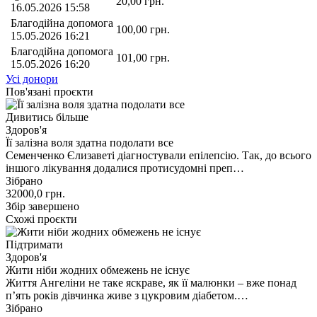
20,00
грн.
16.05.2026 15:58
Благодійна допомога
100,00
грн.
15.05.2026 16:21
Благодійна допомога
101,00
грн.
15.05.2026 16:20
Усі донори
Пов'язані проєкти
Дивитись більше
Здоров'я
Її залізна воля здатна подолати все
Семенченко Єлизаветі діагностували епілепсію. Так, до всього
іншого лікування додалися протисудомні преп…
Зібрано
32000,0
грн.
Збір завершено
Схожі проєкти
Підтримати
Здоров'я
Жити ніби жодних обмежень не існує
Життя Ангеліни не таке яскраве, як її малюнки – вже понад
п’ять років дівчинка живе з цукровим діабетом.…
Зібрано