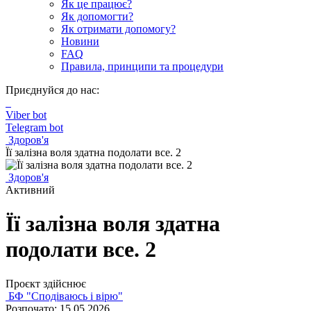
Як це працює?
Як допомогти?
Як отримати допомогу?
Новини
FAQ
Правила, принципи та процедури
Приєднуйся до нас:
Viber bot
Telegram bot
Здоров'я
Її залізна воля здатна подолати все. 2
Здоров'я
Активний
Її залізна воля здатна
подолати все. 2
Проєкт здійснює
БФ "Сподіваюсь і вірю"
Розпочато: 15.05.2026