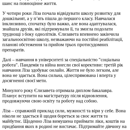
шанс на повноцінне життя.
У чотири роки Ліза почала відвідувати школу розвитку для
дошкільнят, а у п’ять пішла до першого класу. Навчалася
інклюзивно, спочатку було важко, але вона адаптувалася,
знайшла друзів, які підтримували її, та змогла подолати
труднощі з боку однолітків. Єлизавета впевнено закінчила
загальноосвітню школу, незважаючи на постійні реабілітації,
планові обстеження та прийом трьох протисудомних
препаратів.
Далі – навчання в університеті за спеціальністю "соціальна
робота". Пандемія та війна внесли свої корективи: третій рік
навчання Ліза здобуває онлайн. Життя не було легким, але
вона не здається. Вона сильна, цілеспрямована і вперта у
досягненні своєї мети.
Минулого року Єлизавета отримала диплом бакалавра.
Планує вступити на магістратуру після відновлення,
продовжуючи свою освіту та роботу над собою.
Ліза – справжній приклад сили, мужності та віри у себе. Вона
ніколи не здається й щодня бореться за своє життя та
майбутнє. Щоденно Ліза вимушена приймати ліки, коштів на
придбання яких в родині не вистачає. Підтримайте дівчину на