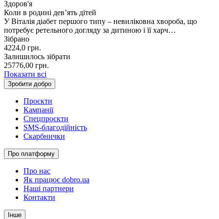
Здоров'я
Коли в родині дев’ять дітей
У Віталія діабет першого типу – невиліковна хвороба, що
потребує ретельного догляду за дитиною і її харч…
Зібрано
4224,0
грн.
Залишилось зібрати
25776,00
грн.
Показати всі
Зробити добро
Проєкти
Кампанії
Спецпроєкти
SMS-благодійність
Скарбнички
Про платформу
Про нас
Як працює dobro.ua
Наші партнери
Контакти
Інше