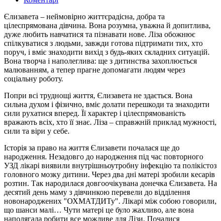
Єлизавета – неймовірно життєрадісна, добра та
цілеспрямована дівчина. Вона розумна, уважна й допитлива,
дуже любить навчатися та пізнавати нове. Ліза обожнює
спілкуватися з людьми, завжди готова підтримати тих, хто
поруч, і вміє знаходити вихід з будь-яких складних ситуацій.
Вона творча і наполеглива: ще з дитинства захоплюється
малюванням, а тепер прагне допомагати людям через
соціальну роботу.
Попри всі труднощі життя, Єлизавета не здається. Вона
сильна духом і фізично, вміє долати перешкоди та знаходити
сили рухатися вперед. Її характер і цілеспрямованість
вражають всіх, хто її знає. Ліза – справжній приклад мужності,
сили та віри у себе.
Історія за право на життя Єлизавети почалася ще до
народження. Незадовго до народження під час повторного
УЗД лікарі виявили внутрішньоутробну інфекцію та полікістоз
головного мозку дитини. Через два дні матері зробили кесарів
розтин. Так народилася довгоочікувана донечка Єлизавета. На
десятий день маму з дівчинкою перевели до відділення
новонароджених "ОХМАТДИТу". Лікарі між собою говорили,
що шанси малі… Чути матері це було жахливо, але вона
наполягала робити все можливе для Лізи. Почалися