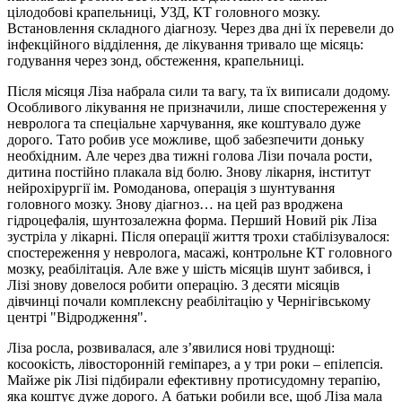
цілодобові крапельниці, УЗД, КТ головного мозку.
Встановлення складного діагнозу. Через два дні їх перевели до
інфекційного відділення, де лікування тривало ще місяць:
годування через зонд, обстеження, крапельниці.
Після місяця Ліза набрала сили та вагу, та їх виписали додому.
Особливого лікування не призначили, лише спостереження у
невролога та спеціальне харчування, яке коштувало дуже
дорого. Тато робив усе можливе, щоб забезпечити доньку
необхідним. Але через два тижні голова Лізи почала рости,
дитина постійно плакала від болю. Знову лікарня, інститут
нейрохірургії ім. Ромоданова, операція з шунтування
головного мозку. Знову діагноз… на цей раз вроджена
гідроцефалія, шунтозалежна форма. Перший Новий рік Ліза
зустріла у лікарні. Після операції життя трохи стабілізувалося:
спостереження у невролога, масажі, контрольне КТ головного
мозку, реабілітація. Але вже у шість місяців шунт забився, і
Лізі знову довелося робити операцію. З десяти місяців
дівчинці почали комплексну реабілітацію у Чернігівському
центрі "Відродження".
Ліза росла, розвивалася, але з’явилися нові труднощі:
косоокість, лівосторонній геміпарез, а у три роки – епілепсія.
Майже рік Лізі підбирали ефективну протисудомну терапію,
яка коштує дуже дорого. А батьки робили все, щоб Ліза мала