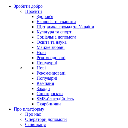
Зробити добро
Проєкти
Здоров'я
Екологія та тварини
Підтримка громад та України
Культура та спорт
Соціальна допомога
Освіта та наука
Майже зібрані
Нові
Рекомендовані
Популярні
Нові
Рекомендовані
Популярні
Кампанії
Заходи
Спецпроєкти
SMS-благодійність
Скарбнички
Про платформу
Про нас
Оператори допомоги
Співпраця