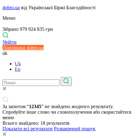
dobro.ua
від Української Біржі Благодійності
Меню
Зібрано 979 924 835 грн
Увійти
Допоможи dobro.ua
uk
Uk
En
За запитом “
12345
” не знайдено жодного результату.
Спробуйте інше слово чи словополучення або скористайтеся
меню
Всього знайдено:
18
результатів
Показати всі результати
Розширений пошук