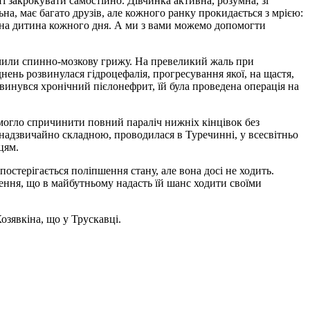
ті закрокувати самостійно. Дівчинка активна, розумна, зі
на, має багато друзів, але кожного ранку прокидається з мрією:
чайна дитина кожного дня. А ми з вами можемо допомогти
начили спинно-мозкову грижу. На превеликий жаль при
днень розвинулася гідроцефалія, прогресування якої, на щастя,
звинувся хронічний пієлонефрит, їй була проведена операція на
 могло спричинити повний параліч нижніх кінцівок без
 надзвичайно складною, проводилася в Туречинні, у всесвітньо
цям.
спостерігається поліпшення стану, але вона досі не ходить.
ення, що в майбутньому надасть їй шанс ходити своїми
озявкіна, що у Трускавці.