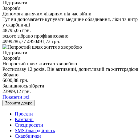
Підтримати
Здоров'я
Допомога дитячим лікарням під час війни
Тут ви допомагаєте купувати медичне обладнання, ліки та витр
у скарбничці
48795,05
грн.
всього зібрано
профінансовано
4999286,77
4950491,72
грн.
Підтримати
Здоров'я
Непростий шлях життя з хворобою
Ростиславу 12 років. Він активний, допитливий та життєрадіс
Зібрано
6600,88
грн.
Залишилось зібрати
23999,12
грн.
Показати всі
Зробити добро
Проєкти
Кампанії
Спецпроєкти
SMS-благодійність
Скарбнички