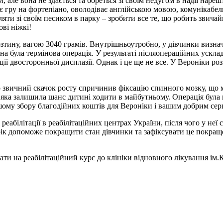
, але вона не здається та бореться зі своїм недугом в надії нареш
є гру на фортепіано, оволодіває англійською мовою, комунікабель
уляти зі своїм песиком в парку – зробити все те, що робить зви
ві ніжкі!
 розтину, вагою 3040 грамів. Внутрішньоутробно, у дівчинки виз
бна була термінова операція. У результаті післяопераційних ускла
ії двосторонньої дисплазії. Однак і це ще не все. У Вероніки ро
то звичний скачок росту спричинив фіксацію спинного мозку, що
, яка залишила шанс дитині ходити в майбутньому. Операція була
ому збору благодійних коштів для Вероніки і вашим добрим сер
реабілітації в реабілітаційних центрах України, після чого у неї 
 рік допоможе покращити стан дівчинки та зафіксувати це покращ
ти на реабілітаційний курс до клініки відновного лікування ім.К