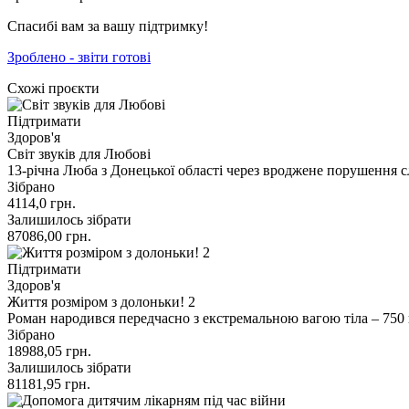
Спасибі вам за вашу підтримку!
Зроблено - звіти готові
Схожі проєкти
Підтримати
Здоров'я
Світ звуків для Любові
13-річна Люба з Донецької області через вроджене порушення с
Зібрано
4114,0
грн.
Залишилось зібрати
87086,00
грн.
Підтримати
Здоров'я
Життя розміром з долоньки! 2
Роман народився передчасно з екстремальною вагою тіла – 750 г
Зібрано
18988,05
грн.
Залишилось зібрати
81181,95
грн.