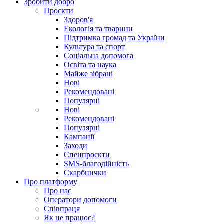
Зробити добро
Проєкти
Здоров'я
Екологія та тварини
Підтримка громад та України
Культура та спорт
Соціальна допомога
Освіта та наука
Майже зібрані
Нові
Рекомендовані
Популярні
Нові
Рекомендовані
Популярні
Кампанії
Заходи
Спецпроєкти
SMS-благодійність
Скарбнички
Про платформу
Про нас
Оператори допомоги
Співпраця
Як це працює?