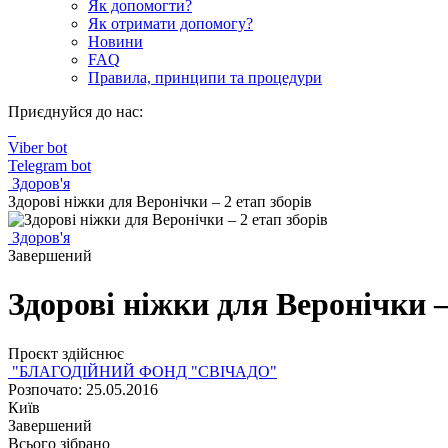
Як допомогти?
Як отримати допомогу?
Новини
FAQ
Правила, принципи та процедури
Приєднуйся до нас:
Viber bot
Telegram bot
Здоров'я
Здорові ніжки для Веронічки – 2 етап зборів
Здоров'я
Завершений
Здорові ніжки для Веронічки –
Проєкт здійснює
"БЛАГОДІЙНИЙ ФОНД "СВІЧАДО"
Розпочато: 25.05.2016
Київ
Завершений
Всього зібрано