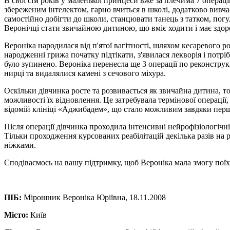
В свої сім років у маленької принцеси вже за плечима 7 операцій
збереженим інтелектом, гарно вчиться в школі, додатково вивча
самостійно добігти до школи, станцювати танець з татком, пог
Веронічці стати звичайною дитиною, що вміє ходити і має здоро
Вероніка народилася від п'ятої вагітності, шляхом кесаревого
народженні грижа початку підтікати, з'явилася лекворія і потрі
було зупинено. Вероніка перенесла ще 3 операції по реконструкц
нирці та видалялися камені з сечового міхура.
Оскільки дівчинка росте та розвивається як звичайна дитина, 
можливості їх відновлення. Це затребувала термінової операції
відомій клініці «Аджибадем», що стало можливим завдяки перш
Після операції дівчинка проходила інтенсивні нейрофізіологічні 
Тільки проходження курсованих реабілітацій декілька разів на
ніжками.
Сподіваємось на вашу підтримку, щоб Вероніка мала змогу поїха
ПІБ:
Мірошник Вероніка Юріївна, 18.11.2008
Місто:
Київ