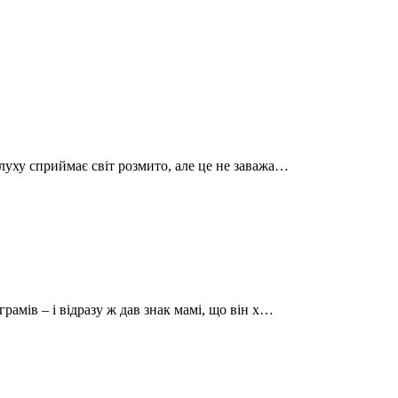
луху сприймає світ розмито, але це не заважа…
рамів – і відразу ж дав знак мамі, що він х…