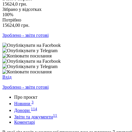
15624,0
грн.
Зібрано у відсотках
100%
Потрібно
15624,00
грн.
Зроблено - звіти готові
Вхід
Зроблено - звіти готові
Про проєкт
3
Новини
114
Донори
11
Звіти та документи
Коментарі