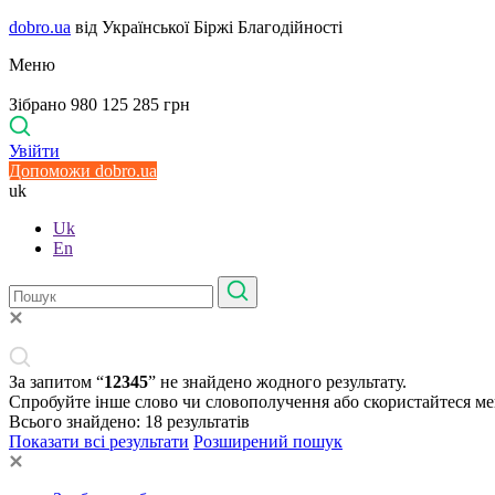
dobro.ua
від Української Біржі Благодійності
Меню
Зібрано 980 125 285 грн
Увійти
Допоможи dobro.ua
uk
Uk
En
За запитом “
12345
” не знайдено жодного результату.
Спробуйте інше слово чи словополучення або скористайтеся м
Всього знайдено:
18
результатів
Показати всі результати
Розширений пошук