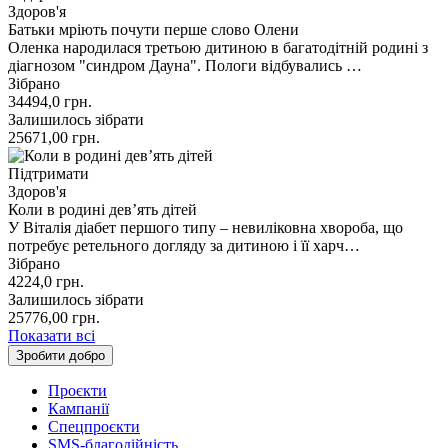
Здоров'я
Батьки мріють почути перше слово Олени
Оленка народилася третьою дитиною в багатодітній родині з
діагнозом "синдром Дауна". Пологи відбувались …
Зібрано
34494,0
грн.
Залишилось зібрати
25671,00
грн.
Підтримати
Здоров'я
Коли в родині дев’ять дітей
У Віталія діабет першого типу – невиліковна хвороба, що
потребує ретельного догляду за дитиною і її харч…
Зібрано
4224,0
грн.
Залишилось зібрати
25776,00
грн.
Показати всі
Зробити добро
Проєкти
Кампанії
Спецпроєкти
SMS-благодійність