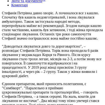
Звіти та документи
Коментарі
Стефанія Петрівна давно хворіє. А починалося все з кашлю.
Спочатку був кашель недовготривалий, і вона лікувалася
амбулаторно. Також застосувала народні методи,
перепробувала майже всі рекомендації. Згодом напади кашлю
стали частішими, кашель був затяжним, і тоді жінка проходила
стаціонарне лікування. Останніх три роки самопочуття
Стефанії значно погіршилося: вона майже постійно кашляє.
"Доводиться лікуватися довго та дороговартісно", –
розповідає Стефанія Петрівна. Торік вона проходила 6 разів
лікування у медзакладах Корця та Рівного. Після курсу
лікування стало трохи легше, місяців на 2-3, а потім знову все
поверталося. Її самопочуття відображалося і на
працездатності. У 2019 році жінці присвоїли 3 групу
інвалідності, а через рік – 2 групу. Також у жінки виявили і
цукровий діабет.
Єдиним препаратом, який приносить полегшення, є
"Симбікорт". "Паралельно я приймаю
цукрознижувальні препарати та протиалергійні, – говорить
Стефанія Петрівна, – а також серцеві. На жаль, коштів для
лікування не вистачає". Два місяці тому пізно увечері стався
приступ задухи. Тоді жінку ледве врятували…