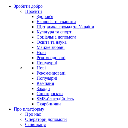
Зробити добро
Проєкти
Здоров'я
Екологія та тварини
Підтримка громад та України
Культура та спорт
Соціальна допомога
Освіта та наука
Майже зібрані
Нові
Рекомендовані
Популярні
Нові
Рекомендовані
Популярні
Кампанії
Заходи
Спецпроєкти
SMS-благодійність
Скарбнички
Про платформу
Про нас
Оператори допомоги
Співпраця