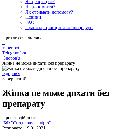
Як це працює?
Як допомогти?
Як отримати допомогу?
Новини
FAQ
Правила, принципи та процедури
Приєднуйся до нас:
Viber bot
Telegram bot
Здоров'я
Жінка не може дихати без препарату
Здоров'я
Завершений
Жінка не може дихати без
препарату
Проєкт здійснює
БФ "Сподіваюсь і вірю"
Розпочато: 19.01.2021