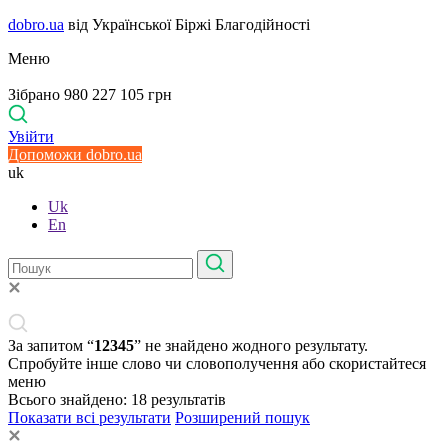
dobro.ua
від Української Біржі Благодійності
Меню
Зібрано 980 227 105 грн
Увійти
Допоможи dobro.ua
uk
Uk
En
За запитом “
12345
” не знайдено жодного результату.
Спробуйте інше слово чи словополучення або скористайтеся
меню
Всього знайдено:
18
результатів
Показати всі результати
Розширений пошук