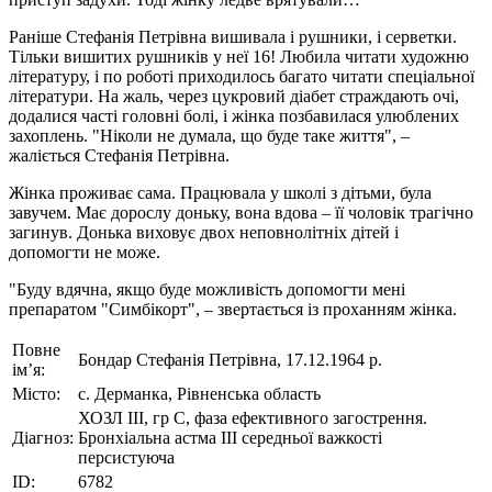
Раніше Стефанія Петрівна вишивала і рушники, і серветки.
Тільки вишитих рушників у неї 16! Любила читати художню
літературу, і по роботі приходилось багато читати спеціальної
літератури. На жаль, через цукровий діабет страждають очі,
додалися часті головні болі, і жінка позбавилася улюблених
захоплень. "Ніколи не думала, що буде таке життя", –
жаліється Стефанія Петрівна.
Жінка проживає сама. Працювала у школі з дітьми, була
завучем. Має дорослу доньку, вона вдова – її чоловік трагічно
загинув. Донька виховує двох неповнолітніх дітей і
допомогти не може.
"Буду вдячна, якщо буде можливість допомогти мені
препаратом "Симбікорт", – звертається із проханням жінка.
Повне
Бондар Стефанія Петрівна, 17.12.1964 р.
ім’я:
Місто:
с. Дерманка, Рівненська область
ХОЗЛ ІІІ, гр С, фаза ефективного загострення.
Діагноз:
Бронхіальна астма ІII середньої важкості
персистуюча
ID:
6782