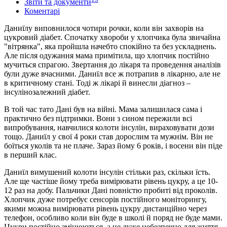
Звіти та документи
Коментарі
Даниїлу виповнилося чотири рочки, коли він захворів на
цукровий діабет. Спочатку хвороби у хлопчика була звичайна
"вітрянка", яка пройшла начебто спокійно та без ускладнень.
Але після одужання мама примітила, що хлопчик постійно
мучиться спрагою. Звертання до лікаря та проведення аналізів
були дуже вчасними. Даниїл все ж потрапив в лікарню, але не
в критичному стані. Тоді ж лікарі й винесли діагноз –
інсулінозалежний діабет.
В той час тато Дані був на війні. Мама залишилася сама і
практично без підтримки. Вони з сином пережили всі
випробування, навчилися колоти інсулін, вираховувати дози
тощо. Даниїл у свої 4 роки став дорослим та мужнім. Він не
боїться уколів та не плаче. Зараз йому 6 років, і восени він піде
в перший клас.
Даниїл вимушений колоти інсулін стільки раз, скільки їсть.
Але ще частіше йому треба вимірювати рівень цукру, а це 10-
12 раз на добу. Пальчики Дані повністю пробиті від проколів.
Хлопчик дуже потребує сенсорів постійного моніторингу,
якими можна вимірювати рівень цукру дистанційно через
телефон, особливо коли він буде в школі й поряд не буде мами.
Цукри постійно змінюються, а це дуже небезпечно для життя