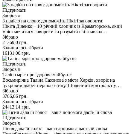
Підтримати
Здоров'я
З надією на слово: допоможіть Нікіті заговорити
Нікіта Діденко – 10-річний хлопчик із Краматорська, який
мріє навчитися говорити та розуміти світ навкол…
Зібрано
21369,0
грн.
Залишилось зібрати
16131,00
грн.
Підтримати
Здоров'я
Таліна мріє про здорове майбутнє
Восьмирічна Таліна Сазонова з міста Харків, хворіє на
цукровий діабет першого типу. Щоденний контроль цу…
Зібрано
3786,86
грн.
Залишилось зібрати
24413,14
грн.
Підтримати
Здоров'я
Пісня дала їй голос – ваша допомога дасть їй слова
Познайомтеся з Кірою – дівчинкою, яка попри діагнози долає