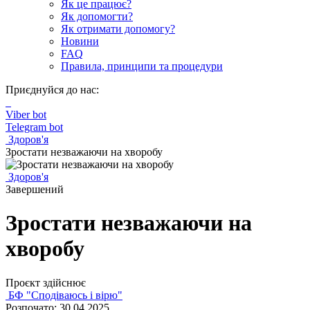
Як це працює?
Як допомогти?
Як отримати допомогу?
Новини
FAQ
Правила, принципи та процедури
Приєднуйся до нас:
Viber bot
Telegram bot
Здоров'я
Зростати незважаючи на хворобу
Здоров'я
Завершений
Зростати незважаючи на
хворобу
Проєкт здійснює
БФ "Сподіваюсь і вірю"
Розпочато: 30.04.2025