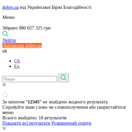
dobro.ua
від Української Біржі Благодійності
Меню
Зібрано 980 027 325 грн
Увійти
Допоможи dobro.ua
uk
Uk
En
За запитом “
12345
” не знайдено жодного результату.
Спробуйте інше слово чи словополучення або скористайтеся
меню
Всього знайдено:
18
результатів
Показати всі результати
Розширений пошук