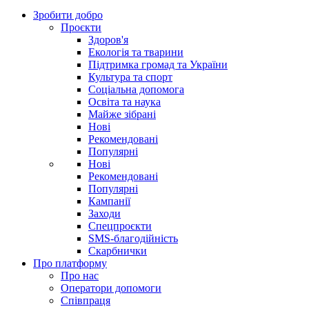
Зробити добро
Проєкти
Здоров'я
Екологія та тварини
Підтримка громад та України
Культура та спорт
Соціальна допомога
Освіта та наука
Майже зібрані
Нові
Рекомендовані
Популярні
Нові
Рекомендовані
Популярні
Кампанії
Заходи
Спецпроєкти
SMS-благодійність
Скарбнички
Про платформу
Про нас
Оператори допомоги
Співпраця