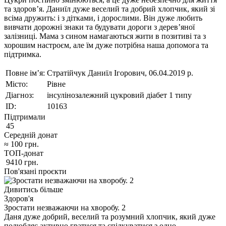
та здоров’я. Даниїл дуже веселий та добрий хлопчик, який зі
всіма дружить: і з дітками, і дорослими. Він дуже любить
вивчати дорожні знаки та будувати дороги з дерев’яної
залізниці. Мама з сином намагаються жити в позитиві та з
хорошим настроєм, але їм дуже потрібна наша допомога та
підтримка.
Повне ім’я:
Стратійчук Даниїл Ігорович, 06.04.2019 р.
Місто:
Рівне
Діагноз:
інсулінозалежний цукровий діабет 1 типу
ID:
10163
Підтримали
45
Середній донат
≈
100
грн.
ТОП-донат
9410
грн.
Пов'язані проєкти
Дивитись більше
Здоров'я
Зростати незважаючи на хворобу. 2
Даня дуже добрий, веселий та розумний хлопчик, який дуже
полюбляє активно гратися та спілкуватися з одно…