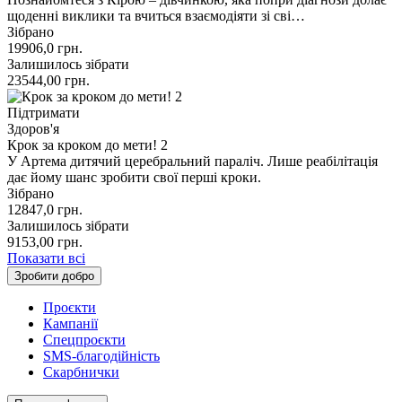
щоденні виклики та вчиться взаємодіяти зі сві…
Зібрано
19906,0
грн.
Залишилось зібрати
23544,00
грн.
Підтримати
Здоров'я
Крок за кроком до мети! 2
У Артема дитячий церебральний параліч. Лише реабілітація
дає йому шанс зробити свої перші кроки.
Зібрано
12847,0
грн.
Залишилось зібрати
9153,00
грн.
Показати всі
Зробити добро
Проєкти
Кампанії
Спецпроєкти
SMS-благодійність
Скарбнички