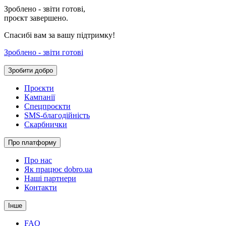
Зроблено - звіти готові,
проєкт завершено.
Спасибі вам за вашу підтримку!
Зроблено - звіти готові
Зробити добро
Проєкти
Кампанії
Спецпроєкти
SMS-благодійність
Скарбнички
Про платформу
Про нас
Як працює dobro.ua
Наші партнери
Контакти
Інше
FAQ