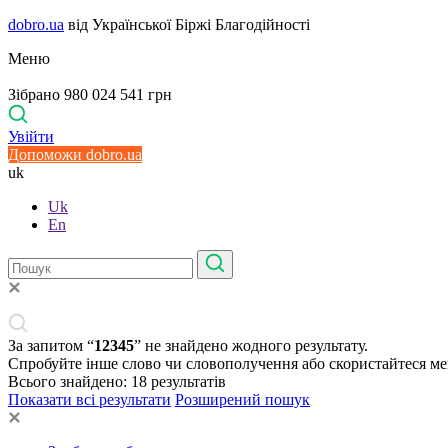
dobro.ua
від Української Біржі Благодійності
Меню
Зібрано 980 024 541 грн
Увійти
Допоможи dobro.ua
uk
Uk
En
За запитом “
12345
” не знайдено жодного результату.
Спробуйте інше слово чи словополучення або скористайтеся м
Всього знайдено:
18
результатів
Показати всі результати
Розширений пошук