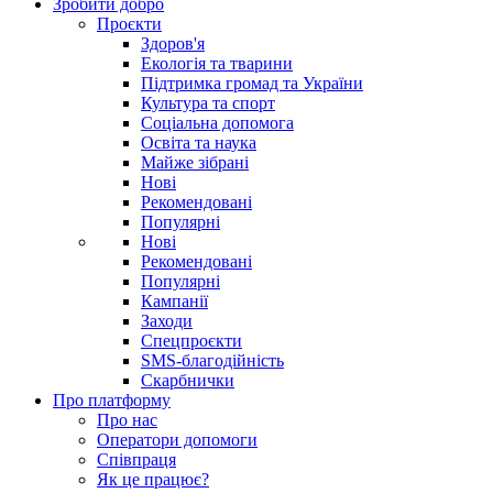
Зробити добро
Проєкти
Здоров'я
Екологія та тварини
Підтримка громад та України
Культура та спорт
Соціальна допомога
Освіта та наука
Майже зібрані
Нові
Рекомендовані
Популярні
Нові
Рекомендовані
Популярні
Кампанії
Заходи
Спецпроєкти
SMS-благодійність
Скарбнички
Про платформу
Про нас
Оператори допомоги
Співпраця
Як це працює?