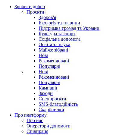
Зробити добро
Проєкти
Здоров'я
Екологія та тварини
Підтримка громад та України
Культура та спорт
Соціальна допомога
Освіта та наука
Майже зібрані
Нові
Рекомендовані
Популярні
Нові
Рекомендовані
Популярні
Кампанії
Заходи
Спецпроєкти
SMS-благодійність
Скарбнички
Про платформу
Про нас
Оператори допомоги
Співпраця