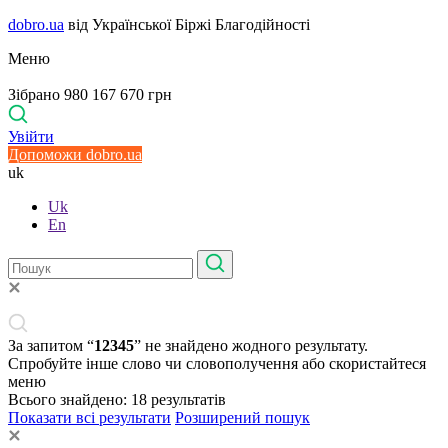
dobro.ua
від Української Біржі Благодійності
Меню
Зібрано 980 167 670 грн
Увійти
Допоможи dobro.ua
uk
Uk
En
За запитом “
12345
” не знайдено жодного результату.
Спробуйте інше слово чи словополучення або скористайтеся
меню
Всього знайдено:
18
результатів
Показати всі результати
Розширений пошук