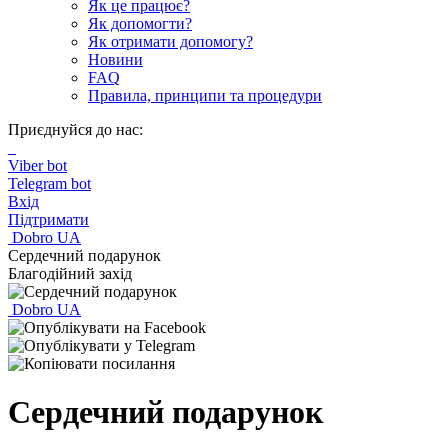
Як це працює?
Як допомогти?
Як отримати допомогу?
Новини
FAQ
Правила, принципи та процедури
Приєднуйся до нас:
Viber bot
Telegram bot
Вхід
Підтримати
Dobro UA
Сердечний подарунок
Благодійний захід
Dobro UA
Сердечний подарунок