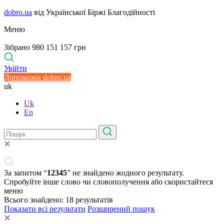
dobro.ua
від Української Біржі Благодійності
Меню
Зібрано 980 151 157 грн
Увійти
Допоможи dobro.ua
uk
Uk
En
За запитом “
12345
” не знайдено жодного результату.
Спробуйте інше слово чи словополучення або скористайтеся
меню
Всього знайдено:
18
результатів
Показати всі результати
Розширений пошук