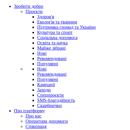
Зробити добро
Проєкти
Здоров'я
Екологія та тварини
Підтримка громад та України
Культура та спорт
Соціальна допомога
Освіта та наука
Майже зібрані
Нові
Рекомендовані
Популярні
Нові
Рекомендовані
Популярні
Кампанії
Заходи
Спецпроєкти
SMS-благодійність
Скарбнички
Про платформу
Про нас
Оператори допомоги
Співпраця