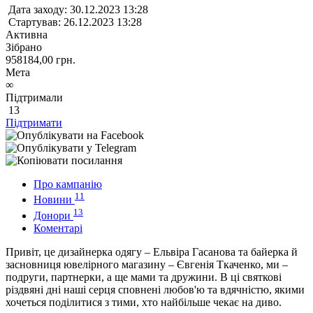
Дата заходу:
30.12.2023 13:28
Стартував:
26.12.2023 13:28
Активна
Зібрано
958184,00
грн.
Мета
∞
Підтримали
13
Підтримати
Про кампанію
11
Новини
13
Донори
Коментарі
Привіт, це дизайнерка одягу – Ельвіра Гасанова та байерка й
засновниця ювелірного магазину – Євгенія Ткаченко, ми –
подруги, партнерки, а ще мами та дружини. В ці святкові
різдвяні дні наші серця сповнені любов'ю та вдячністю, якими
хочеться поділитися з тими, хто найбільше чекає на диво.