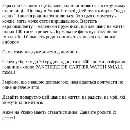
Зараз під час війни ще більше родин опиняються в скрутному
становищі. Щороку в Україні тисячі дітей чують вирок "вада
серця", і життя родини зупиняється, бо з цього моменту -
кожна мить може стати вирішальною. Вартість
кардіоімпланту – маленької пружинки, що дає шанс на життя -
понад 100 тисяч гривень. Держава не фінаснує закупівлю
імплантів, і більшість родин опиняється перед страшним
вибором.
Саме тому ми дуже хочемо допомогти.
Серед усіх, хто до 30 грудня задонатить 500 грн ми розіграємо
годинник -мрію PANTHERE DE CARTIER WATCH SMALL
model!
І мріємо, що з вашою допомогою, нам вдасться врятувати не
одне дитяче життя!
Давайте подаруємо цей шанс на життя, на радість, на мрії, які
можуть здійснитися.
Адже на Різдво мають ставатися дива! Давайте робити їх
разом!