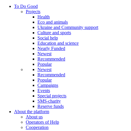
To Do Good
Projects
Health
Eco and animals
Ukraine and Community support
Culture and sports
Social help
Education and science
Nearly Funded
Newest
Recommended
Popular
Newest
Recommended
Popular
Campaigns
Events
Special projects
SMS-charity
Reserve funds
About the platform
About us
Operators of Help
Cooperation