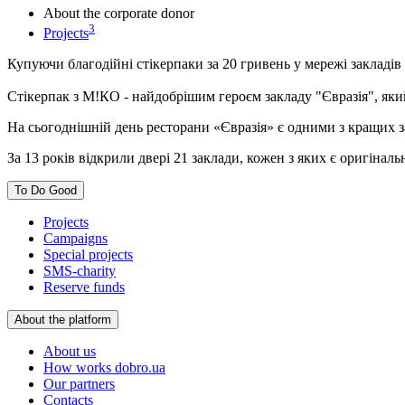
About the corporate donor
3
Projects
Купуючи благодійні стікерпаки за 20 гривень у мережі закладі
Стікерпак з М!КО - найдобрішим героєм закладу "Євразія", як
На сьогоднішній день ресторани «Євразія» є одними з кращих за
За 13 років відкрили двері 21 заклади, кожен з яких є оригінал
To Do Good
Projects
Campaigns
Special projects
SMS-charity
Reserve funds
About the platform
About us
How works dobro.ua
Our partners
Contacts