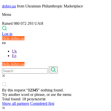
dobro.ua
from Ukrainian Philanthropic Marketplace
Menu
Raised 980 072 293 UAH
Log in
Help dobro.ua
en
Uk
En
Help dobro.ua
By this request “
12345
” nothing found.
Try another word or phrase, or use the menu
Total found:
18
результатів
Show all partners
Completed first