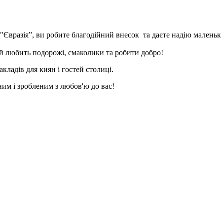
в "Євразія”, ви робите благодійний внесок та даєте надію мален
ий любить подорожі, смаколики та робити добро!
кладів для киян і гостей столиці.
ьним і зробленим з любов'ю до вас!