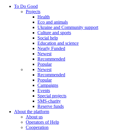
To Do Good
Projects
Health
Eco and animals
Ukraine and Community support
Culture and sports
Social help
Education and science
Nearly Funded
Newest
Recommended
Popular
Newest
Recommended
Popular
Campaigns
Events
Special projects
SMS-charity
Reserve funds
About the platform
About us
Operators of Help
Cooperation