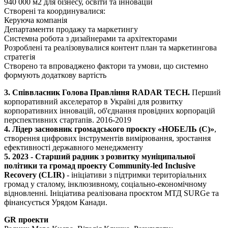
940 000 м2 для бізнесу, освіти та інновацій
Створені та координувалися:
Керуюча компанія
Департаменти продажу та маркетингу
Системна робота з дизайнерами та архітекторами
Розроблені та реалізовувалися контент план та маркетингова
стратегія
Створено та впроваджено фактори та умови, що системно
формують додаткову вартість
3. Співвласник Голова Правління RADAR TECH.
Перший
корпоративний акселератор в Україні для розвитку
корпоративних інновацій, об'єднання провідних корпорацій
перспективних стартапів. 2016-2019
4. Лідер засновник громадського проєкту «НОБЕЛЬ (С)»
,
створення цифрових інструментів вимірювання, зростання
ефективності державного менеджменту
5. 2023 - Старший радник з розвитку муніципальної
політики та громад проекту Community-led Inclusive
Recovery (CLIR)
- ініціативи з підтримки територіальних
громад у сталому, інклюзивному, соціально-економічному
відновленні. Ініціатива реалізована проєктом МТД SURGe та
фінансується Урядом Канади.
GR проекти