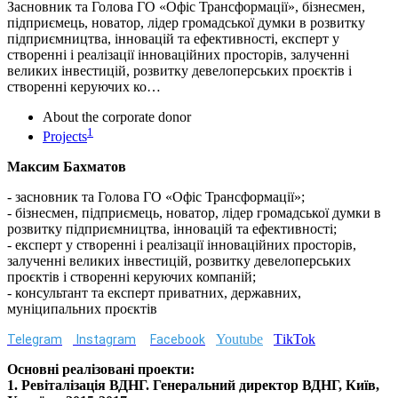
Засновник та Голова ГО «Офіс Трансформації», бізнесмен,
підприємець, новатор, лідер громадської думки в розвитку
підприємництва, інновацій та ефективності, експерт у
створенні і реалізації інноваційних просторів, залученні
великих інвестицій, розвитку девелоперських проєктів і
створенні керуючих ко…
About the corporate donor
1
Projects
Максим Бахматов
- засновник та Голова ГО «Офіс Трансформації»;
- бізнесмен, підприємець, новатор, лідер громадської думки в
розвитку підприємництва, інновацій та ефективності;
- експерт у створенні і реалізації інноваційних просторів,
залученні великих інвестицій, розвитку девелоперських
проєктів і створенні керуючих компаній;
- консультант та експерт приватних, державних,
муніципальних проєктів
Youtube
ТikTok
Telegram
Instagram
Facebook
Основні реалізовані проекти:
1. Ревіталізація ВДНГ. Генеральний директор ВДНГ, Київ,