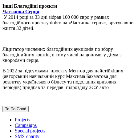
Інші Благодійні проєкти
Частинка Серця
У 2014 році за 33 дні зібрав 100 000 євро у рамках
благодійного проєкту dobro.ua «Частинка серця», врятувавши
життя 32 дітей.
Ліцитатор числених благодійних аукціонів по збору
благодінийних коштів, в тому числі на допомогу дітям з
хворобами серця.
В 2022 за підсумками проєкту Ментор для найстійкіших
(авторський навчальний курс Максима Бахматова для
розвитку українського бізнесу та подолання кризових
періодів) придбав та передав підрозділу ЗСУ авто
To Do Good
Projects
Campaigns
Special projects
SMS-charity