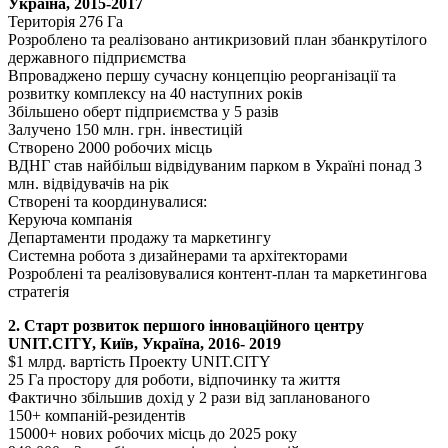
Україна, 2015-2017
Територія 276 Га
Розроблено та реалізовано антикризовий план збанкрутілого
державного підприємства
Впроваджено першу сучасну концепцію реорганізації та
розвитку комплексу на 40 наступних років
Збільшено оберт підприємства у 5 разів
Залучено 150 млн. грн. інвестицій
Створено 2000 робочих місць
ВДНГ став найбільш відвідуваним парком в Україні понад 3
млн. відвідувачів на рік
Створені та координувалися:
Керуюча компанія
Департаменти продажу та маркетингу
Системна робота з дизайнерами та архітекторами
Розроблені та реалізовувалися контент-план та маркетингова
стратегія
2. Старт розвиток першого інноваційного центру
UNIT.CITY, Київ, Україна, 2016- 2019
$1 млрд. вартість Проекту UNIT.CITY
25 Га простору для роботи, відпочинку та життя
Фактично збільшив дохід у 2 рази від запланованого
150+ компаній-резидентів
15000+ нових робочих місць до 2025 року