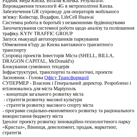
Радник Мера Києва, Віталія Кличка. Результати:
Впровадження технологй 4G в метрополітені Києва.
Забезпечення GR супроводу для операторів мобільного
зв'язку: Київстар, Водафон, LifeCell Huawai
Системна робота в боротьбі з незаконними будівництвами
Започаткування системної роботи щодо аналізу та поліпшення
трафіку. KYIV TRAFFIC GROUP
Запуск евакуації автопорушників паркування
Обмеження в'їзду до Києва вантажного транзитного
транспорту
Супровід проектів Інвесторів Міста (SHELL, BILLA,
DRAGON CAPITAL, McDonald's)
Блокування сумнівних тендерів
Інфраструктурні, транспортні та екологічні, проекти
Засновник - Голова
Офісу Трансформації
СУПЕРМЕР - Власник і Генеральний директор. Розроблено і
втілюювались для міста Маріуполь
- концепція загального розвитку міста
- стратегія розвитку масової культури
- стратегія розвитку масового спорту міста
- програми соціально-економічного розвитку та раціонального
використання бюджету міста
Ідеолог проекту розвитку інноваційно-технологічного парку
«Кристал», Вінниця, девелопмент, продаж, маркетинг,
стратегія