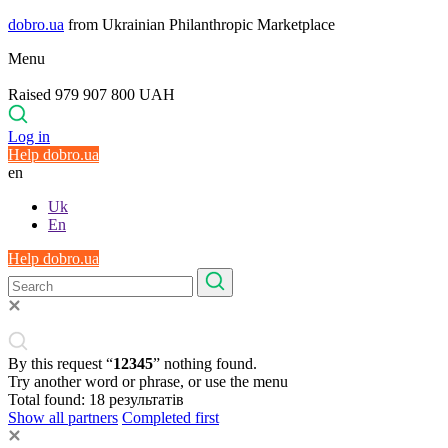
dobro.ua
from Ukrainian Philanthropic Marketplace
Menu
Raised 979 907 800 UAH
Log in
Help dobro.ua
en
Uk
En
Help dobro.ua
By this request “
12345
” nothing found.
Try another word or phrase, or use the menu
Total found:
18
результатів
Show all partners
Completed first