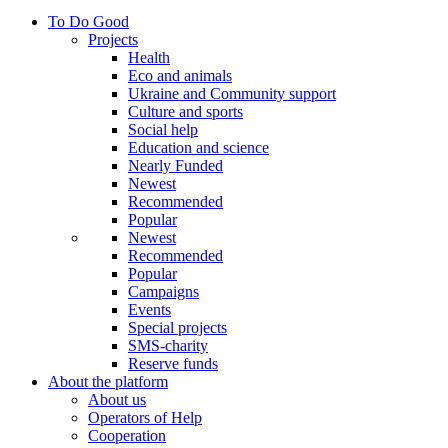
To Do Good
Projects
Health
Eco and animals
Ukraine and Community support
Culture and sports
Social help
Education and science
Nearly Funded
Newest
Recommended
Popular
Newest
Recommended
Popular
Campaigns
Events
Special projects
SMS-charity
Reserve funds
About the platform
About us
Operators of Help
Cooperation