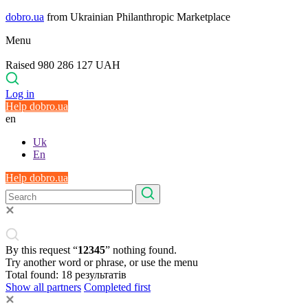
dobro.ua
from Ukrainian Philanthropic Marketplace
Menu
Raised 980 286 127 UAH
Log in
Help dobro.ua
en
Uk
En
Help dobro.ua
By this request “
12345
” nothing found.
Try another word or phrase, or use the menu
Total found:
18
результатів
Show all partners
Completed first