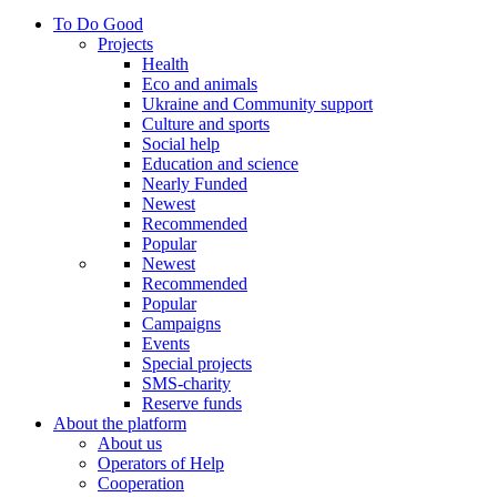
To Do Good
Projects
Health
Eco and animals
Ukraine and Community support
Culture and sports
Social help
Education and science
Nearly Funded
Newest
Recommended
Popular
Newest
Recommended
Popular
Campaigns
Events
Special projects
SMS-charity
Reserve funds
About the platform
About us
Operators of Help
Cooperation