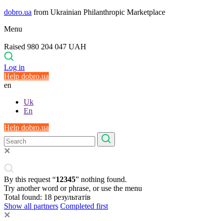
dobro.ua
from Ukrainian Philanthropic Marketplace
Menu
Raised 980 204 047 UAH
Log in
Help dobro.ua
en
Uk
En
Help dobro.ua
By this request “
12345
” nothing found.
Try another word or phrase, or use the menu
Total found:
18
результатів
Show all partners
Completed first