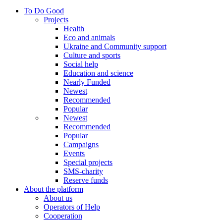
To Do Good
Projects
Health
Eco and animals
Ukraine and Community support
Culture and sports
Social help
Education and science
Nearly Funded
Newest
Recommended
Popular
Newest
Recommended
Popular
Campaigns
Events
Special projects
SMS-charity
Reserve funds
About the platform
About us
Operators of Help
Cooperation