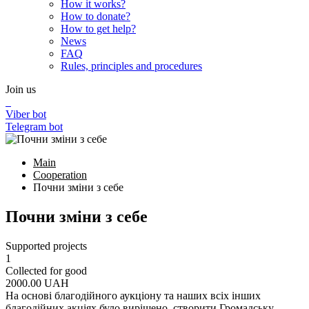
How it works?
How to donate?
How to get help?
News
FAQ
Rules, principles and procedures
Join us
Viber bot
Telegram bot
Main
Cooperation
Почни зміни з себе
Почни зміни з себе
Supported projects
1
Collected for good
2000.00
UAH
На основі благодійного аукціону та наших всіх інших
благодійних акціях було вирішено створити Громадську