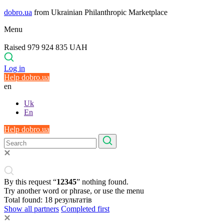
dobro.ua
from Ukrainian Philanthropic Marketplace
Menu
Raised 979 924 835 UAH
Log in
Help dobro.ua
en
Uk
En
Help dobro.ua
By this request “
12345
” nothing found.
Try another word or phrase, or use the menu
Total found:
18
результатів
Show all partners
Completed first