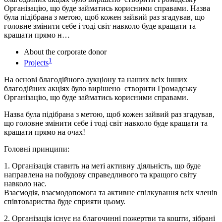
Організацію, що буде займатись корисними справами. Назва
була підібрана з метою, щоб кожен зайвий раз згадував, що
головне змінити себе і тоді світ навколо буде кращати та
кращати прямо н…
About the corporate donor
1
Projects
На основі благодійного аукціону та наших всіх інших
благодійних акціях було вирішено створити Громадську
Організацію, що буде займатись корисними справами.
Назва була підібрана з метою, щоб кожен зайвий раз згадував,
що головне змінити себе і тоді світ навколо буде кращати та
кращати прямо на очах!
Головні принципи:
1. Організація ставить на меті активну діяльність, що буде
направлена на побудову справедливого та кращого світу
навколо нас.
Взаємодія, взаємодопомога та активне спілкування всіх членів
співтовариства буде сприяти цьому.
2. Організація існує на благочинні пожертви та кошти, зібрані