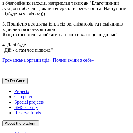
з благодійних заходів, наприклад таких як "Благочинний
аукціон побачень", який тепер стане регулярним. Наступний
відбудеться влітку;)))
3. Повністю вся діяльність всіх організаторів та помічників
здійснюється безкоштовно.
Якщо хтось хоче заробляти на проєктах- то це не до нас!
4. Далі буде.
"Дій - а там час підкаже"
Громадська організація «Почни зміни з себе»
To Do Good
Projects
Campaigns
Special projects
SMS-charity
Reserve funds
About the platform