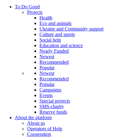
To Do Good
Projects
Health
Eco and animals
Ukraine and Community support
Culture and sports
Social help
Education and science
Nearly Funded
Newest
Recommended
Popular
Newest
Recommended
Popular
Campaigns
Events
Special projects
SMS-charity
Reserve funds
About the platform
About us
Operators of Help
Cooperation