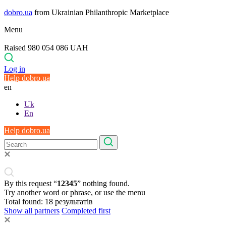
dobro.ua
from Ukrainian Philanthropic Marketplace
Menu
Raised 980 054 086 UAH
Log in
Help dobro.ua
en
Uk
En
Help dobro.ua
By this request “
12345
” nothing found.
Try another word or phrase, or use the menu
Total found:
18
результатів
Show all partners
Completed first