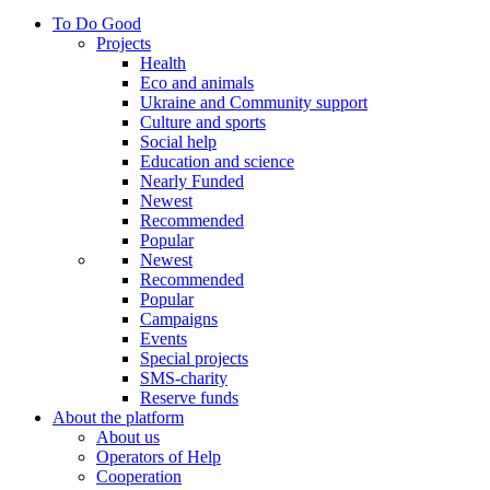
To Do Good
Projects
Health
Eco and animals
Ukraine and Community support
Culture and sports
Social help
Education and science
Nearly Funded
Newest
Recommended
Popular
Newest
Recommended
Popular
Campaigns
Events
Special projects
SMS-charity
Reserve funds
About the platform
About us
Operators of Help
Cooperation