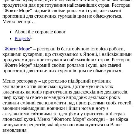
продуктами для приготування найсмачніших страв. Ресторан
"Жовте Море" відомий своїми роллами і суші, але смачні
пропозиції для столичних гурманів цим не обмежуються.
Меню рестор…
About the corporate donor
1
Projects
"
Жовте Море
" – ресторан із багаторічною історією роботи,
кращими кухарями, що стажувалися в Японії, і найсвіжішими
продуктами для приготування найсмачніших страв. Ресторан
"Жовте Море" відомий своїми роллами і суші, але смачні
пропозиції для столичних гурманів цим не обмежуються.
Меню ресторану – це ретельно підібраний путівник
кулінарних хітів японської кухні. Дотримуючись усіх
класичних канонів приготування далекосхідних делікатесів,
шеф-кухар зі своєю командою впродовж декількох років
ставили сміливі експерименти над пристрастями своїх гостей,
вводили наймодніші новинки і йшли нога в ногу з
актуальними світовими тенденціями у приготуванні страв
японської кухні. Меню "Жовтого Моря" сьогодні – це збірка
вишуканих рецептів, які віртуозно виконуються на Ваше
замовлення.