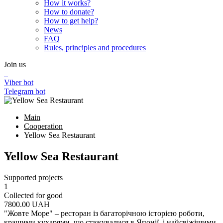
How it works?
How to donate?
How to get help?
News
FAQ
Rules, principles and procedures
Join us
Viber bot
Telegram bot
Main
Cooperation
Yellow Sea Restaurant
Yellow Sea Restaurant
Supported projects
1
Collected for good
7800.00
UAH
"Жовте Море" – ресторан із багаторічною історією роботи,
кращими кухарями, що стажувалися в Японії, і найсвіжішими