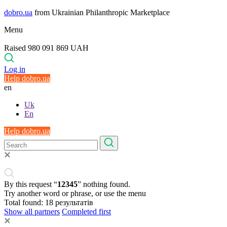
dobro.ua
from Ukrainian Philanthropic Marketplace
Menu
Raised 980 091 869 UAH
Log in
Help dobro.ua
en
Uk
En
Help dobro.ua
By this request “
12345
” nothing found.
Try another word or phrase, or use the menu
Total found:
18
результатів
Show all partners
Completed first