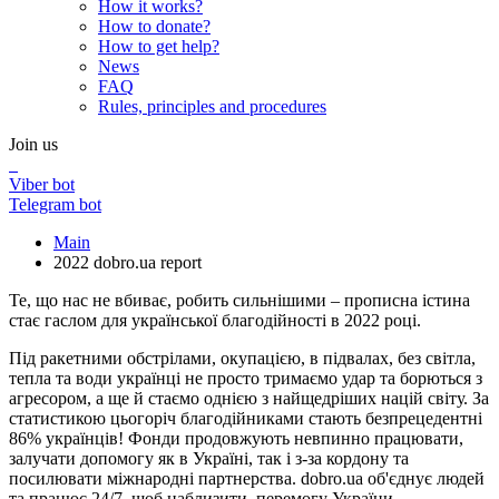
How it works?
How to donate?
How to get help?
News
FAQ
Rules, principles and procedures
Join us
Viber bot
Telegram bot
Main
2022 dobro.ua report
Те, що нас не вбиває, робить сильнішими – прописна істина
стає гаслом для української благодійності в 2022 році.
Під ракетними обстрілами, окупацією, в підвалах, без світла,
тепла та води українці не просто тримаємо удар та борються з
агресором, а ще й стаємо однією з найщедріших націй світу. За
статистикою цьогоріч благодійниками стають безпрецедентні
86% українців! Фонди продовжують невпинно працювати,
залучати допомогу як в Україні, так і з-за кордону та
посилювати міжнародні партнерства. dobro.ua об'єднує людей
та працює 24/7, щоб наблизити перемогу України.