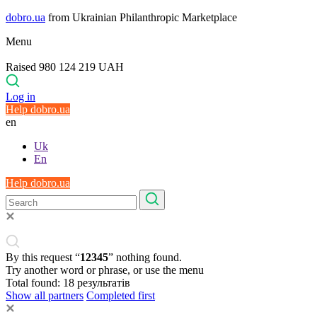
dobro.ua
from Ukrainian Philanthropic Marketplace
Menu
Raised 980 124 219 UAH
Log in
Help dobro.ua
en
Uk
En
Help dobro.ua
By this request “
12345
” nothing found.
Try another word or phrase, or use the menu
Total found:
18
результатів
Show all partners
Completed first