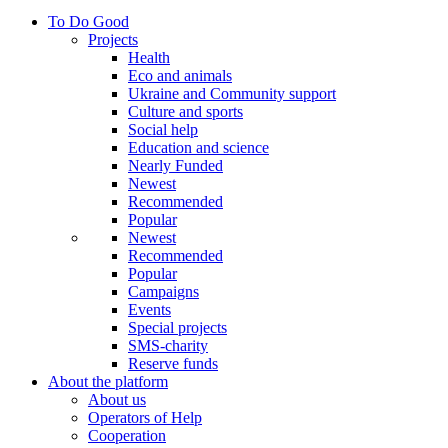
To Do Good
Projects
Health
Eco and animals
Ukraine and Community support
Culture and sports
Social help
Education and science
Nearly Funded
Newest
Recommended
Popular
Newest
Recommended
Popular
Campaigns
Events
Special projects
SMS-charity
Reserve funds
About the platform
About us
Operators of Help
Cooperation