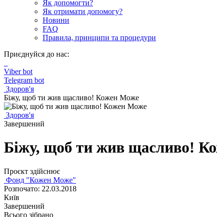
Як допомогти?
Як отримати допомогу?
Новини
FAQ
Правила, принципи та процедури
Приєднуйся до нас:
Viber bot
Telegram bot
Здоров'я
Біжу, щоб ти жив щасливо! Кожен Може
Здоров'я
Завершений
Біжу, щоб ти жив щасливо! К
Проєкт здійснює
Фонд "Кожен Може"
Розпочато: 22.03.2018
Київ
Завершений
Всього зібрано