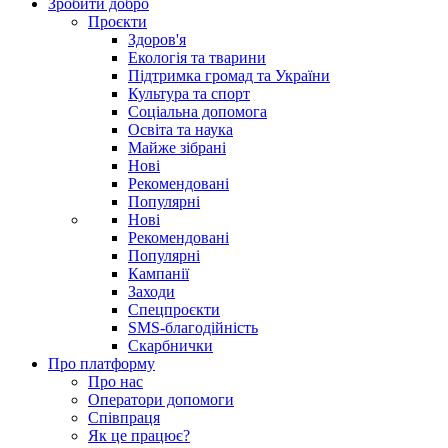
Зробити добро
Проєкти
Здоров'я
Екологія та тварини
Підтримка громад та України
Культура та спорт
Соціальна допомога
Освіта та наука
Майже зібрані
Нові
Рекомендовані
Популярні
Нові
Рекомендовані
Популярні
Кампанії
Заходи
Спецпроєкти
SMS-благодійність
Скарбнички
Про платформу
Про нас
Оператори допомоги
Співпраця
Як це працює?