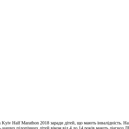
yiv Half Marathon 2018 заради дітей, що мають інвалідність. Наш
 наших підопічних дітей віком від 4 до 14 років мають діагноз 