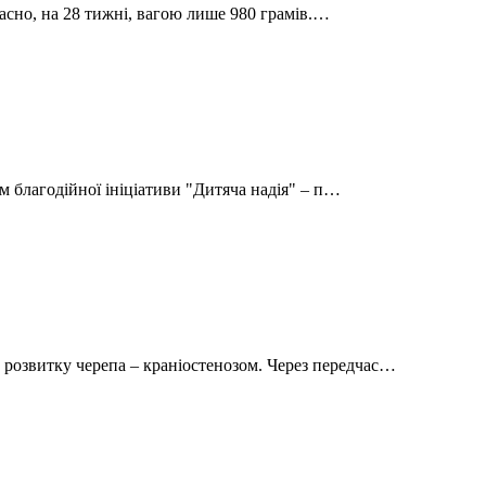
часно, на 28 тижні, вагою лише 980 грамів.…
м благодійної ініціативи "Дитяча надія" – п…
озвитку черепа – краніостенозом. Через передчас…