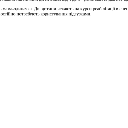
ть мама-одиначка. Дві дитини чекають на курси реабілітації в спец
постійно потребують користування підгузками.