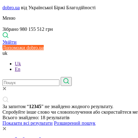
dobro.ua
від Української Біржі Благодійності
Меню
Зібрано 980 155 512 грн
Увійти
Допоможи dobro.ua
uk
Uk
En
За запитом “
12345
” не знайдено жодного результату.
Спробуйте інше слово чи словополучення або скористайтеся м
Всього знайдено:
18
результатів
Показати всі результати
Розширений пошук