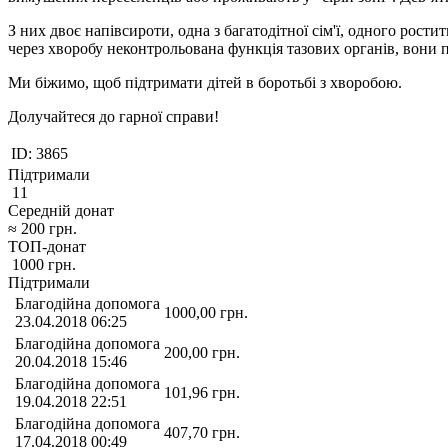
З них двоє напівсироти, одна з багатодітної сім'ї, одного рости
через хворобу неконтрольована функція тазових органів, вони 
Ми біжимо, щоб підтримати дітей в боротьбі з хворобою.
Долучайтеся до гарної справи!
ID:
3865
Підтримали
11
Середній донат
≈
200
грн.
ТОП-донат
1000
грн.
Підтримали
Благодійна допомога
1000,00
грн.
23.04.2018 06:25
Благодійна допомога
200,00
грн.
20.04.2018 15:46
Благодійна допомога
101,96
грн.
19.04.2018 22:51
Благодійна допомога
407,70
грн.
17.04.2018 00:49