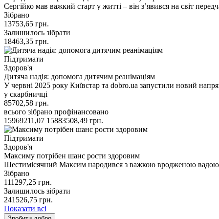
Сергійко мав важкий старт у житті – він з’явився на світ перед
Зібрано
13753,65
грн.
Залишилось зібрати
18463,35
грн.
Підтримати
Здоров'я
Дитяча надія: допомога дитячим реанімаціям
У червні 2025 року Київстар та dobro.ua запустили новий напря
у скарбничці
85702,58
грн.
всього зібрано
профінансовано
15969211,07
15883508,49
грн.
Підтримати
Здоров'я
Максиму потрібен шанс рости здоровим
Шестимісячний Максим народився з важкою вродженою вадою р
Зібрано
111297,25
грн.
Залишилось зібрати
241526,75
грн.
Показати всі
Зробити добро