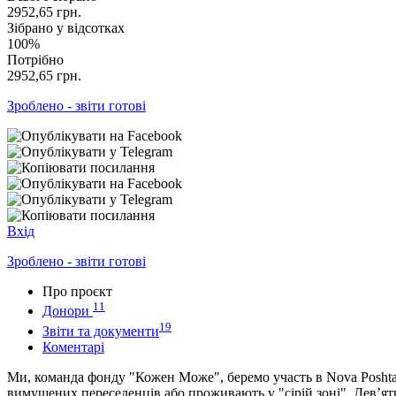
2952,65
грн.
Зібрано у відсотках
100%
Потрібно
2952,65
грн.
Зроблено - звіти готові
Вхід
Зроблено - звіти готові
Про проєкт
11
Донори
19
Звіти та документи
Коментарі
Ми, команда фонду "Кожен Може", беремо участь в Nova Poshta K
вимушених переселенців або проживають у "сірій зоні". Дев’ять