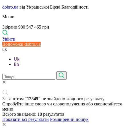
dobro.ua
від Української Біржі Благодійності
Меню
Зібрано 980 547 465 грн
Увійти
Допоможи dobro.ua
uk
Uk
En
За запитом “
12345
” не знайдено жодного результату.
Спробуйте інше слово чи словополучення або скористайтеся
меню
Всього знайдено:
18
результатів
Показати всі результати
Розширений пошук