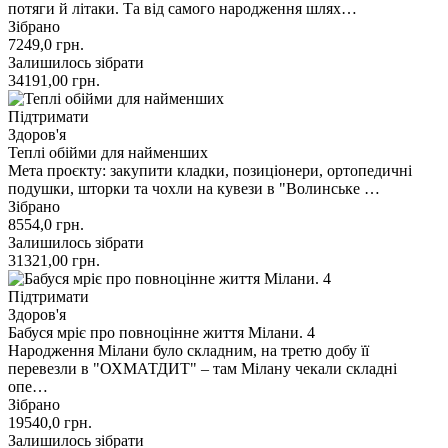
потяги й літаки. Та від самого народження шлях…
Зібрано
7249,0
грн.
Залишилось зібрати
34191,00
грн.
Підтримати
Здоров'я
Теплі обійми для найменших
Мета проєкту: закупити кладки, позиціонери, ортопедичні
подушки, шторки та чохли на кувези в "Волинське …
Зібрано
8554,0
грн.
Залишилось зібрати
31321,00
грн.
Підтримати
Здоров'я
Бабуся мріє про повноцінне життя Мілани. 4
Народження Мілани було складним, на третю добу її
перевезли в "ОХМАТДИТ" – там Мілану чекали складні
опе…
Зібрано
19540,0
грн.
Залишилось зібрати