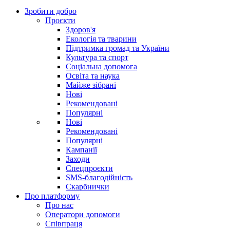
Зробити добро
Проєкти
Здоров'я
Екологія та тварини
Підтримка громад та України
Культура та спорт
Соціальна допомога
Освіта та наука
Майже зібрані
Нові
Рекомендовані
Популярні
Нові
Рекомендовані
Популярні
Кампанії
Заходи
Спецпроєкти
SMS-благодійність
Скарбнички
Про платформу
Про нас
Оператори допомоги
Співпраця