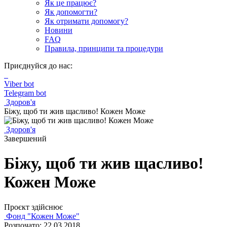
Як це працює?
Як допомогти?
Як отримати допомогу?
Новини
FAQ
Правила, принципи та процедури
Приєднуйся до нас:
Viber bot
Telegram bot
Здоров'я
Біжу, щоб ти жив щасливо! Кожен Може
Здоров'я
Завершений
Біжу, щоб ти жив щасливо!
Кожен Може
Проєкт здійснює
Фонд "Кожен Може"
Розпочато: 22.03.2018